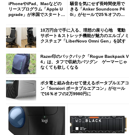
iPhoneやiPad、Macなどの
騒音を気にせず長時間使用で
リースプログラム「Apple U
きる「Anker Soundcore P4
pgrade」が米国でスタート／
0i」がセールで25％オフの59
Bluetooth LEの新規格「Blu
90円に
etooth High Data Throughp
10万円台で手に入る、理想の座り心地 電動
ut」が明...
サポート＆ストレッチ機能が魅力のエルゴノミ
クスチェア「LiberNovo Omni Gen」を試す
Razer印のバックパック「Rogue Backpack V
4」は、タフで収納力バツグン ゲーマーじゃ
なくても欲しくなる
ポタ電と組み合わせて使えるポータブルエアコ
ン「Soraiori ポータブルエアコン」がセール
で16％オフの2万9980円に