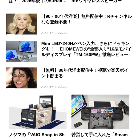
は？ 2026年後半のSurface
othワイヤレススピーカー
新製品を予想する
【90・00年代洋楽】無料配信中！Rチャンネル
なら登録不要！
AD（Rチャンネル）
Mini LED×240Hz×ペン入力、さらにドッキン
グも！ EHOMEWEIの"全部入り"16型モバイ
ルディスプレイ「TM-160PW」徹底レビュー
【無料】80年代洋楽配信中！視聴で楽天ポイ
ント貯まる
AD（Rチャンネル）
ノジマの「VAIO Shop in Sh
苦労して手に入れた「Steam