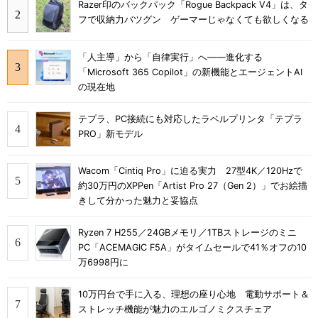
Razer印のバックパック「Rogue Backpack V4」は、タ
フで収納力バツグン ゲーマーじゃなくても欲しくなる
「人主導」から「自律実行」へ――進化する
「Microsoft 365 Copilot」の新機能とエージェントAI
の現在地
テプラ、PC接続にも対応したラベルプリンタ「テプラ
PRO」新モデル
Wacom「Cintiq Pro」に迫る実力 27型4K／120Hzで
約30万円のXPPen「Artist Pro 27（Gen 2）」でお絵描
きして分かった魅力と妥協点
Ryzen 7 H255／24GBメモリ／1TBストレージのミニ
PC「ACEMAGIC F5A」がタイムセールで41％オフの10
万6998円に
10万円台で手に入る、理想の座り心地 電動サポート＆
ストレッチ機能が魅力のエルゴノミクスチェア