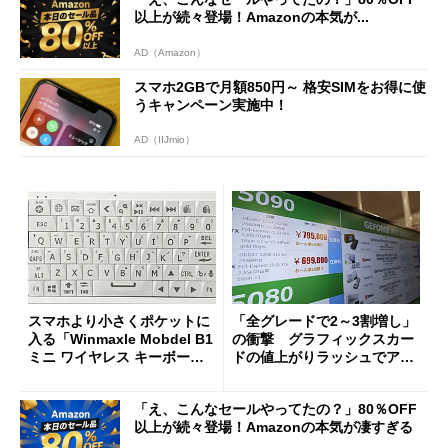
以上が続々登場！Amazonの本気が...
AD（Amazon）
スマホ2GBで月額850円～ 格安SIMをお得に使
うキャンペーン実施中！
AD（IIJmio）
スマホより小さくポケットに
「全グレードで2～3割増し」
入る「Winmaxle Mobdel B1
の衝撃 グラフィックスカー
ミニ ワイヤレス キーボー
ドの値上がりラッシュでアキ
ド」がセールで10％オフの37
バの購入制限が深刻化
94円に
「え、こんなセールやってたの？」80％OFF
以上が続々登場！Amazonの本気が凄すぎる