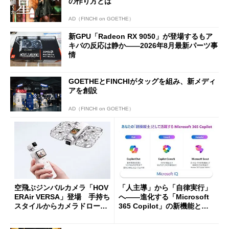
の作り方とは
AD（FINCHI on GOETHE）
新GPU「Radeon RX 9050」が登場するもア
キバの反応は静か――2026年8月最新パーツ事
情
GOETHEとFINCHIがタッグを組み、新メディ
アを創設
AD（FINCHI on GOETHE）
空飛ぶジンバルカメラ「HOV
「人主導」から「自律実行」
ERAir VERSA」登場 手持ち
へ――進化する「Microsoft
スタイルからカメラドローン
365 Copilot」の新機能とエ
に合体変形
ージェントAIの現在地