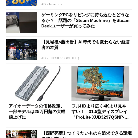
AD（Amazon）
ゲーミングPCをリビングに持ち込むとどうな
るか？ 話題の「Steam Machine」をSteam
Deckユーザーが買ってみた
【見城徹×藤田晋】AI時代でも変わらない経営
者の本質
AD（FINCHI on GOETHE）
アイオーデータの価格改定、
フルHDより広く4Kより見や
一部モデルは25万円超の大幅
すい！ 31.5型ディスプレイ
値上げに
「ProLite XUB3297QSNP-B
1J」がテレワークにピッタリ
な理由
【西野亮廣】つくりたいものを追求できる環境