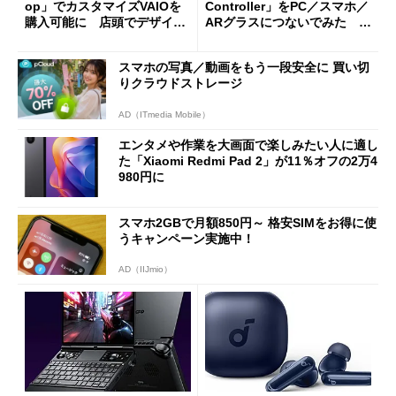
op」でカスタマイズVAIOを
Controller」をPC／スマホ／
購入可能に 店頭でデザイン
ARグラスにつないでみた ゲ
や質感を確認しながら購入可
ーム体験や実用性は？
能
スマホの写真／動画をもう一段安全に 買い切
りクラウドストレージ
AD（ITmedia Mobile）
エンタメや作業を大画面で楽しみたい人に適し
た「Xiaomi Redmi Pad 2」が11％オフの2万4
980円に
スマホ2GBで月額850円～ 格安SIMをお得に使
うキャンペーン実施中！
AD（IIJmio）