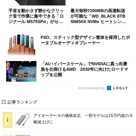
手首を動かさず静かなクリッ
最大毎秒7200MBの高速転送
ク音で作業に集中できる「ロ
が可能な「WD_BLACK 8TB
ジクール M575SPd」がセー
SN850X NVMe ヒートシンク
ルで33％オフの5280円に
付き」が18％オフの17万508
7円に
FIIO、スティック型デザイン筐体を採用したポ
ータブルオーディオプレーヤー
「AIハイパースケール」でNVIDIAに真っ向勝
負を仕掛けるAMD 2030年に向けたロードマ
ップを公開
Recommended by
記事ランキング
アイオーデータの価格改定、一部モデルは25万円超の大
幅値上げに