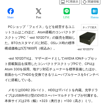
PC用表示
関連情報
Share
Post
LINE
Hatena
PCショップ「フェイス」などを経営するユニ
ットコムはこのほど、Atom搭載のコンパクトデ
スクトップPC「-est 1012DTV」の販売を開始し
た。BTOカスタマイズに対応、OSレス時の標準
構成価格は5万7800円（税込み）。
-est 1012DTV
-est 1012DTVは、マザーボードとしてnVIDIA IONチップセッ
ト搭載製品を採用したコンパクトデスクトップPCで、CPUは
Atom 330を採用。地デジ対応チューナーを標準装備したほか、
前面からベアHDDを交換できるリムーバブルケースを5インチベ
イに搭載している。
メモリはDDR2 2Gバイト、HDDは1Tバイトを内蔵。光学ドラ
イブはUSB外付け型のDVDスーパーマルチドライブが付属する。
本体サイズは215（幅）×323（奥行き）×130（高さ）ミリ。