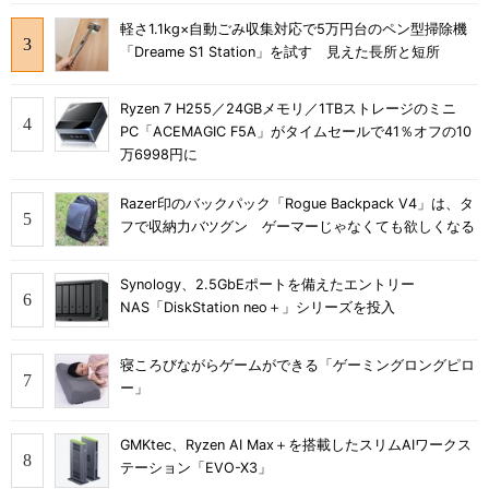
軽さ1.1kg×自動ごみ収集対応で5万円台のペン型掃除機
「Dreame S1 Station」を試す 見えた長所と短所
Ryzen 7 H255／24GBメモリ／1TBストレージのミニ
PC「ACEMAGIC F5A」がタイムセールで41％オフの10
万6998円に
Razer印のバックパック「Rogue Backpack V4」は、タ
フで収納力バツグン ゲーマーじゃなくても欲しくなる
Synology、2.5GbEポートを備えたエントリー
NAS「DiskStation neo＋」シリーズを投入
寝ころびながらゲームができる「ゲーミングロングピロ
ー」
GMKtec、Ryzen AI Max＋を搭載したスリムAIワークス
テーション「EVO-X3」