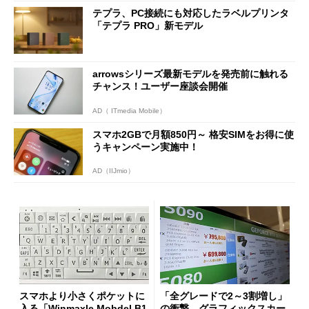
テプラ、PC接続にも対応したラベルプリンタ
「テプラ PRO」新モデル
arrowsシリーズ最新モデルを発売前に触れる
チャンス！ユーザー座談会開催
AD（ ITmedia Mobile）
スマホ2GBで月額850円～ 格安SIMをお得に使
うキャンペーン実施中！
AD（IIJmio）
スマホより小さくポケットに
「全グレードで2～3割増し」
入る「Winmaxle Mobdel B1
の衝撃 グラフィックスカー