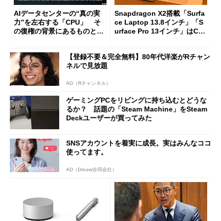
AIデータセンターの“真の実
Snapdragon X2搭載「Surfa
力”を左右する「CPU」 そ
ce Laptop 13.8インチ」「S
の復権の背景にあるものと
urface Pro 13インチ」はCop
は？
ilot+ PCの“完成形”？ 外観
をじっくりとチェックしてみ
【登録不要＆完全無料】80年代洋楽がRチャン
た
ネルで見放題
AD（Rチャンネル）
ゲーミングPCをリビングに持ち込むとどうな
るか？ 話題の「Steam Machine」をSteam
Deckユーザーが買ってみた
SNSアカウントを着実に成長。実はみんなココ
使ってます。
AD（Dreaw合同会社）