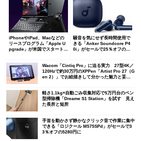
iPhoneやiPad、Macなどの
騒音を気にせず長時間使用で
リースプログラム「Apple U
きる「Anker Soundcore P4
pgrade」が米国でスタート／
0i」がセールで25％オフの59
Bluetooth LEの新規格「Blu
90円に
etooth High Data Throughp
Wacom「Cintiq Pro」に迫る実力 27型4K／
ut」が明...
120Hzで約30万円のXPPen「Artist Pro 27（G
en 2）」でお絵描きして分かった魅力と妥協
点
軽さ1.1kg×自動ごみ収集対応で5万円台のペン
型掃除機「Dreame S1 Station」を試す 見え
た長所と短所
手首を動かさず静かなクリック音で作業に集中
できる「ロジクール M575SPd」がセールで3
3％オフの5280円に