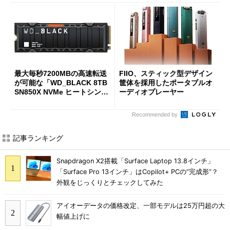
最大毎秒7200MBの高速転送
FIIO、スティック型デザイン
が可能な「WD_BLACK 8TB
筐体を採用したポータブルオ
SN850X NVMe ヒートシンク
ーディオプレーヤー
付き」が18％オフの17万508
7円に
Recommended by
記事ランキング
Snapdragon X2搭載「Surface Laptop 13.8インチ」
「Surface Pro 13インチ」はCopilot+ PCの“完成形”？
外観をじっくりとチェックしてみた
アイオーデータの価格改定、一部モデルは25万円超の大
幅値上げに