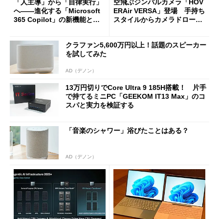
「人主導」から「自律実行」
空飛ぶジンバルカメラ「HOV
へ――進化する「Microsoft
ERAir VERSA」登場 手持ち
365 Copilot」の新機能とエ
スタイルからカメラドローン
ージェントAIの現在地
に合体変形
クラファン5,600万円以上！話題のスピーカー
を試してみた
AD（デノン）
13万円切りでCore Ultra 9 185H搭載！ 片手
で持てるミニPC「GEEKOM IT13 Max」のコ
スパと実力を検証する
「音楽のシャワー」浴びたことはある？
AD（デノン）