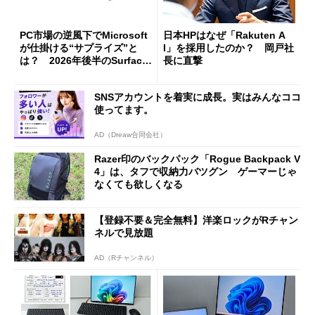
PC市場の逆風下でMicrosoft
日本HPはなぜ「Rakuten A
が仕掛ける“サプライズ”と
I」を採用したのか？ 岡戸社
は？ 2026年後半のSurface
長に直撃
新製品を予想する
SNSアカウントを着実に成長。実はみんなココ
使ってます。
AD（Dreaw合同会社）
Razer印のバックパック「Rogue Backpack V
4」は、タフで収納力バツグン ゲーマーじゃ
なくても欲しくなる
【登録不要＆完全無料】洋楽ロックがRチャン
ネルで見放題
AD（Rチャンネル）