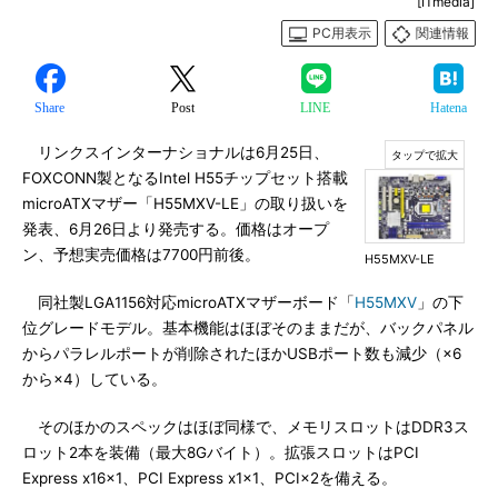
[ITmedia]
PC用表示
関連情報
Share
Post
LINE
Hatena
リンクスインターナショナルは6月25日、
FOXCONN製となるIntel H55チップセット搭載
microATXマザー「H55MXV-LE」の取り扱いを
発表、6月26日より発売する。価格はオープ
ン、予想実売価格は7700円前後。
H55MXV-LE
同社製LGA1156対応microATXマザーボード「
H55MXV
」の下
位グレードモデル。基本機能はほぼそのままだが、バックパネル
からパラレルポートが削除されたほかUSBポート数も減少（×6
から×4）している。
そのほかのスペックはほぼ同様で、メモリスロットはDDR3ス
ロット2本を装備（最大8Gバイト）。拡張スロットはPCI
Express x16×1、PCI Express x1×1、PCI×2を備える。