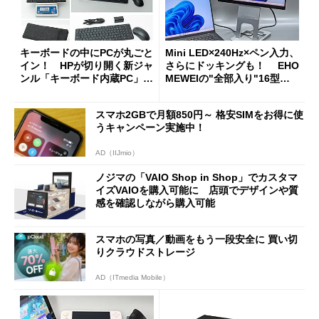
キーボードの中にPCが丸ごと
Mini LED×240Hz×ペン入力、
イン！ HPが切り開く新ジャ
さらにドッキングも！ EHO
ンル「キーボード内蔵PC」の
MEWEIの"全部入り"16型モ
使い勝手を徹底検証
バイルディスプレイ「TM-16
0PW」徹底レビュー
スマホ2GBで月額850円～ 格安SIMをお得に使
うキャンペーン実施中！
AD（IIJmio）
ノジマの「VAIO Shop in Shop」でカスタマ
イズVAIOを購入可能に 店頭でデザインや質
感を確認しながら購入可能
スマホの写真／動画をもう一段安全に 買い切
りクラウドストレージ
AD（ITmedia Mobile）