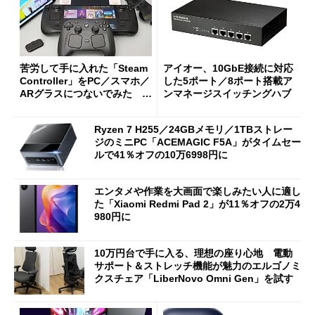
苦労して手に入れた「Steam
アイオー、10GbE接続に対応
Controller」をPC／スマホ／
した5ポート／8ポート搭載ア
ARグラスにつないでみた ゲ
ンマネージスイッチングハブ
ーム体験や実用性は？
Ryzen 7 H255／24GBメモリ／1TBストレー
ジのミニPC「ACEMAGIC F5A」がタイムセー
ルで41％オフの10万6998円に
エンタメや作業を大画面で楽しみたい人に適し
た「Xiaomi Redmi Pad 2」が11％オフの2万4
980円に
10万円台で手に入る、理想の座り心地 電動
サポート＆ストレッチ機能が魅力のエルゴノミ
クスチェア「LiberNovo Omni Gen」を試す