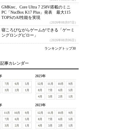
GMKtec、Core Ultra 7 258V搭載のミニ
PC「NucBox K17 Plus」発表 最大115
TOPSのAI性能を実現
（2026年08月07日）
寝ころびながらゲームができる「ゲーミ
ングロングピロー」
（2026年08月06日）
ランキングトップ30
去記事カレンダー
年
2025年
7月
6月
5月
12月
11月
10月
9月
3月
2月
1月
8月
7月
6月
5月
4月
3月
2月
1月
年
2023年
11月
10月
9月
12月
11月
10月
9月
7月
6月
5月
8月
7月
6月
5月
3月
2月
1月
4月
3月
2月
1月