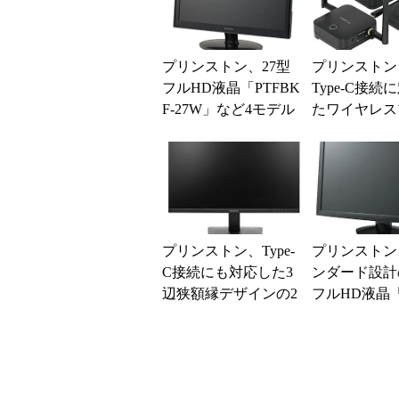
プリンストン、27型
プリンストン
フルHD液晶「PTFBK
Type-C接続
F-27W」など4モデル
たワイヤレス
を発売
ンユニット
プリンストン、Type-
プリンストン
C接続にも対応した3
ンダード設計
辺狭額縁デザインの2
フルHD液晶「
7型フルHD液晶ディ
F-23W」
スプレイ