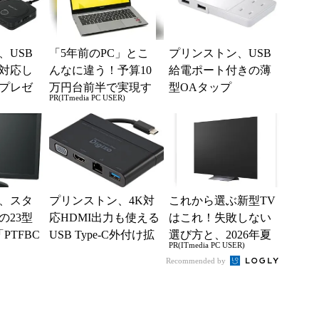
、USB
「5年前のPC」とこ
プリンストン、USB
に対応し
んなに違う！予算10
給電ポート付きの薄
プレゼ
万円台前半で実現す
型OAタップ
PR(ITmedia PC USER)
る快適PCライフ
、スタ
プリンストン、4K対
これから選ぶ新型TV
の23型
応HDMI出力も使える
はこれ！失敗しない
PTFBC
USB Type-C外付け拡
選び方と、2026年夏
PR(ITmedia PC USER)
張ドック
の一押しモデル
Recommended by