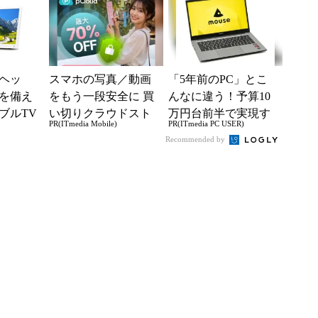
スプレイ
ヘッ
スマホの写真／動画
「5年前のPC」とこ
を備え
をもう一段安全に 買
んなに違う！予算10
ブルTV
い切りクラウドスト
万円台前半で実現す
PR(ITmedia Mobile)
PR(ITmedia PC USER)
も装備
レージ
る快適PCライフ
Recommended by