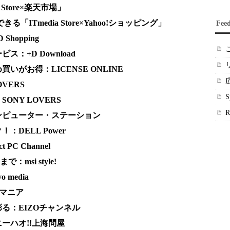
Store×楽天市場」
る「ITmedia Store×Yahoo!ショッピング」
Fee
hopping
：+D Download
がお得：LICENSE ONLINE
VERS
NY LOVERS
ンピューター・ステーション
DELL Power
PC Channel
msi style!
 media
Vマニア
る：EIZOチャンネル
ーハオ!!上海問屋