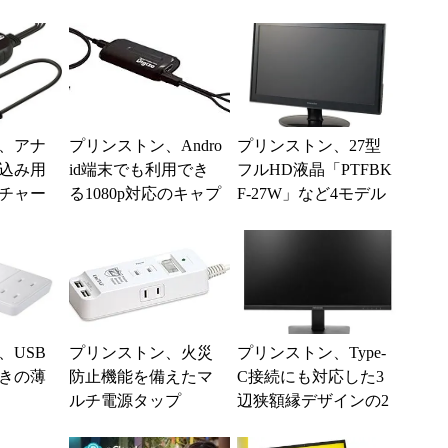
、アナ
プリンストン、Andro
プリンストン、27型
込み用
id端末でも利用でき
フルHD液晶「PTFBK
プチャー
る1080p対応のキャプ
F-27W」など4モデル
ジ造音
チャーデバイス「デ
を発売
ジ造映像版HD...
、USB
プリンストン、火災
プリンストン、Type-
きの薄
防止機能を備えたマ
C接続にも対応した3
ルチ電源タップ
辺狭額縁デザインの2
7型フルHD液晶ディ