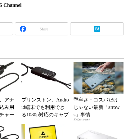
Channel
Share
、アナ
プリンストン、Andro
堅牢さ・コスパだけ
込み用
id端末でも利用でき
じゃない最新「arrow
プチャー
る1080p対応のキャプ
s」事情
PR(arrows)
ジ造音
チャーデバイス「デ
ジ造映像版HD...