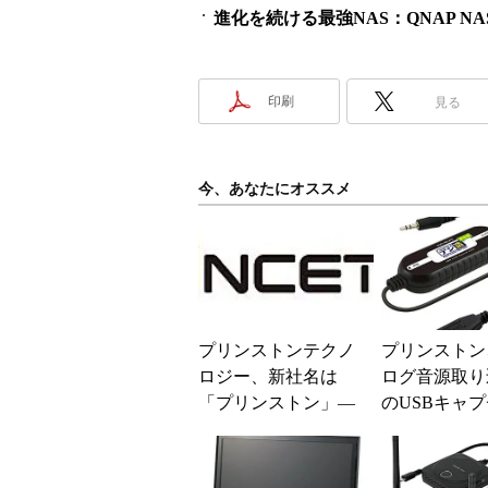
進化を続ける最強NAS：QNAP NAS 
印刷
見る
今、あなたにオススメ
プリンストンテクノ
プリンストン
ロジー、新社名は
ログ音源取り
「プリンストン」―
のUSBキャ
―3月1日から
ケーブル「デ
楽版 匠」