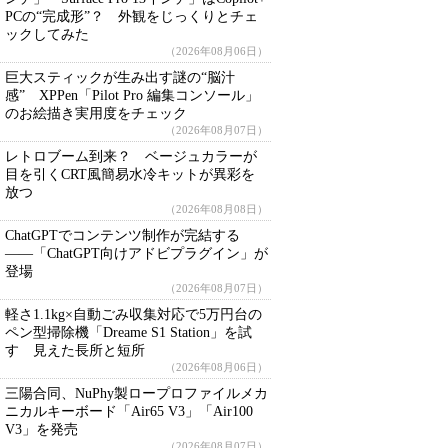
PCの“完成形”？ 外観をじっくりとチェ
ックしてみた
（2026年08月06日）
巨大スティックが生み出す謎の“脳汁
感” XPPen「Pilot Pro 編集コンソール」
のお絵描き実用度をチェック
（2026年08月07日）
レトロブーム到来？ ベージュカラーが
目を引くCRT風簡易水冷キットが異彩を
放つ
（2026年08月08日）
ChatGPTでコンテンツ制作が完結する
――「ChatGPT向けアドビプラグイン」が
登場
（2026年08月07日）
軽さ1.1kg×自動ごみ収集対応で5万円台の
ペン型掃除機「Dreame S1 Station」を試
す 見えた長所と短所
（2026年08月06日）
三陽合同、NuPhy製ロープロファイルメカ
ニカルキーボード「Air65 V3」「Air100
V3」を発売
（2026年08月07日）