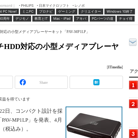
ponsord｜
日本マイクロソフト
レノボ
PHILIPS
ミニPC
プロナビ
ゲーミング
クリエイター
Windows 10終了
AI PC Now!
30周年
デジモノ
教育とIT
Mac・iPad
アキバ
PCパーツの道
チョイ得
D対応の小型メディアプレーヤーキット「PAV-MP1LP」
ンチHDD対応の小型メディアプレーヤ
」
[
ITmedia
]
アク
Share
収益を得ています
22日、コンパクト設計を採
V-MP1LP」を発表、4月
円（税込み）。