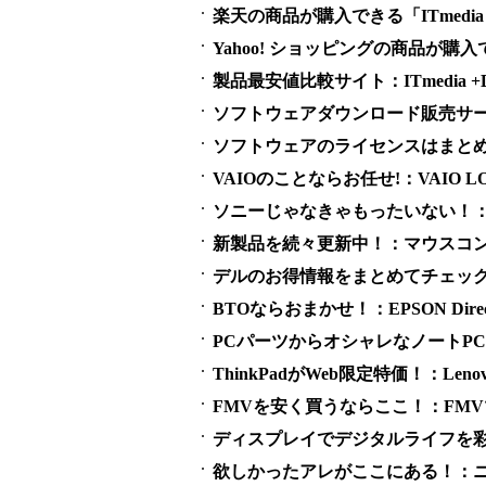
楽天の商品が購入できる「ITmedia 
Yahoo! ショッピングの商品が購入でき
製品最安値比較サイト：ITmedia +D S
ソフトウェアダウンロード販売サービス
ソフトウェアのライセンスはまとめ買い
VAIOのことならお任せ!：VAIO LO
ソニーじゃなきゃもったいない！：SO
新製品を続々更新中！：マウスコ
デルのお得情報をまとめてチェック！：
BTOならおまかせ！：EPSON Direct 
PCパーツからオシャレなノートPCまで：
ThinkPadがWeb限定特価！：Lenovo
FMVを安く買うならここ！：FM
ディスプレイでデジタルライフを彩
欲しかったアレがここにある！：ニ