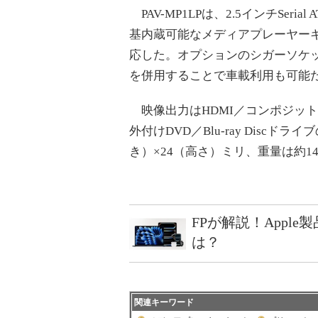
PAV-MP1LPは、2.5インチSerial
基内蔵可能なメディアプレーヤーキッ
応した。オプションのシガーソケット
を併用することで車載利用も可能
映像出力はHDMI／コンポジット
外付けDVD／Blu-ray Disc
き）×24（高さ）ミリ、重量は約1
FPが解説！Appl
は？
関連キーワード