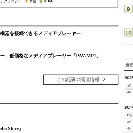
ンテクノロジー
|
車載
|
HDMI
B機器を接続できるメディアプレーヤー
ー、低価格なメディアプレーヤー「PAV-MP1」
過
2026
この記事の関連情報
8月
4月
2024
12月
8月
a Store」
4月