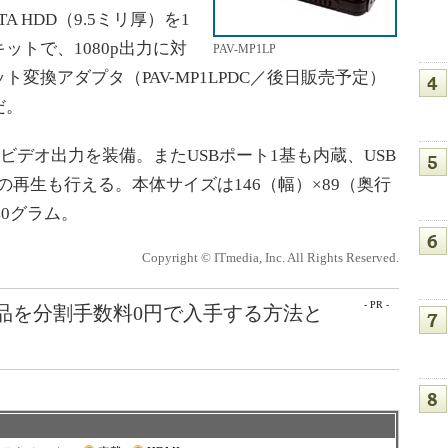
 ATA HDD（9.5ミリ厚）を1
トで、1080p出力に対
PAV-MP1LP
変換アダプタ（PAV-MP1LPDC／後日販売予定）
だ。
ビデオ出力を装備。またUSBポート1基も内蔵、USB
ドライブの再生も行える。本体サイズは146（幅）×89（奥行
40グラム。
Copyright © ITmedia, Inc. All Rights Reserved.
- PR -
e製品を分割手数料0円で入手する方法と