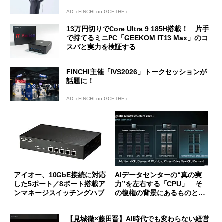
AD（FINCHI on GOETHE）
13万円切りでCore Ultra 9 185H搭載！ 片手
で持てるミニPC「GEEKOM IT13 Max」のコ
スパと実力を検証する
FINCHI主催「IVS2026」トークセッションが
話題に！
AD（FINCHI on GOETHE）
アイオー、10GbE接続に対応
AIデータセンターの“真の実
した5ポート／8ポート搭載ア
力”を左右する「CPU」 そ
ンマネージスイッチングハブ
の復権の背景にあるものと
は？
【見城徹×藤田晋】AI時代でも変わらない経営