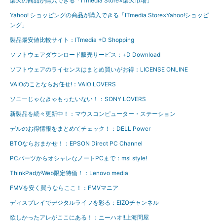
楽天の商品が購入できる「ITmedia Store×楽天市場」
Yahoo! ショッピングの商品が購入できる「ITmedia Store×Yahoo!ショッピ
ング」
製品最安値比較サイト：ITmedia +D Shopping
ソフトウェアダウンロード販売サービス：+D Download
ソフトウェアのライセンスはまとめ買いがお得：LICENSE ONLINE
VAIOのことならお任せ!：VAIO LOVERS
ソニーじゃなきゃもったいない！：SONY LOVERS
新製品を続々更新中！：マウスコンピューター・ステーション
デルのお得情報をまとめてチェック！：DELL Power
BTOならおまかせ！：EPSON Direct PC Channel
PCパーツからオシャレなノートPCまで：msi style!
ThinkPadがWeb限定特価！：Lenovo media
FMVを安く買うならここ！：FMVマニア
ディスプレイでデジタルライフを彩る：EIZOチャンネル
欲しかったアレがここにある！：ニーハオ!!上海問屋