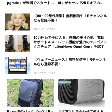
pgrade」が米国でスタート／
0i」がセールで25％オフの59
Bluetooth LEの新規格「Blu
90円に
etooth High Data Throughp
【90・00年代洋楽】無料配信中！Rチャンネル
ut」が明...
なら登録不要！
AD（Rチャンネル）
10万円台で手に入る、理想の座り心地 電動
サポート＆ストレッチ機能が魅力のエルゴノミ
クスチェア「LiberNovo Omni Gen」を試す
【ウェザーニュース】無料配信中！Rチャンネ
ルなら登録不要！
AD（Rチャンネル）
Razer印のバックパック「Ro
ポタ電と組み合わせて使える