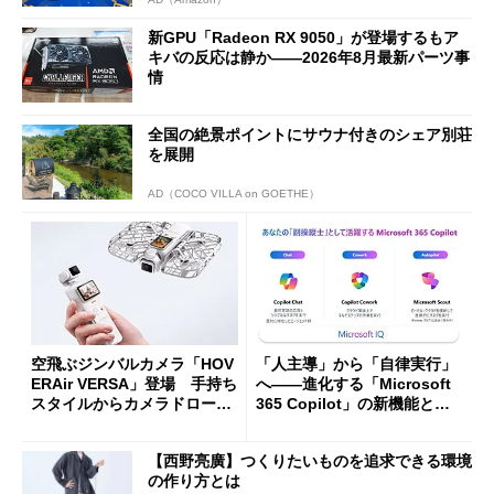
新GPU「Radeon RX 9050」が登場するもア
キバの反応は静か――2026年8月最新パーツ事
情
全国の絶景ポイントにサウナ付きのシェア別荘
を展開
AD（COCO VILLA on GOETHE）
空飛ぶジンバルカメラ「HOV
「人主導」から「自律実行」
ERAir VERSA」登場 手持ち
へ――進化する「Microsoft
スタイルからカメラドローン
365 Copilot」の新機能とエ
に合体変形
ージェントAIの現在地
【西野亮廣】つくりたいものを追求できる環境
の作り方とは