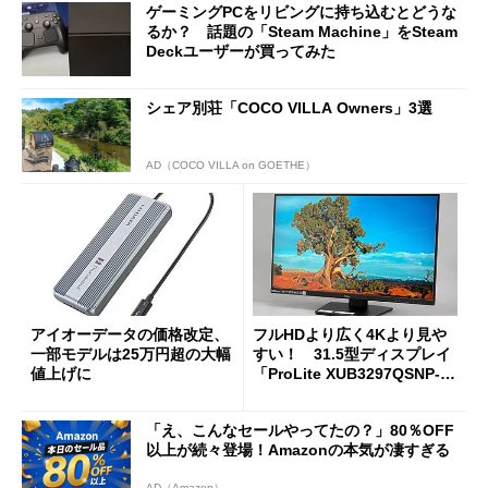
ゲーミングPCをリビングに持ち込むとどうな
るか？ 話題の「Steam Machine」をSteam
Deckユーザーが買ってみた
シェア別荘「COCO VILLA Owners」3選
AD（COCO VILLA on GOETHE）
アイオーデータの価格改定、
フルHDより広く4Kより見や
一部モデルは25万円超の大幅
すい！ 31.5型ディスプレイ
値上げに
「ProLite XUB3297QSNP-B
1J」がテレワークにピッタリ
な理由
「え、こんなセールやってたの？」80％OFF
以上が続々登場！Amazonの本気が凄すぎる
AD（Amazon）