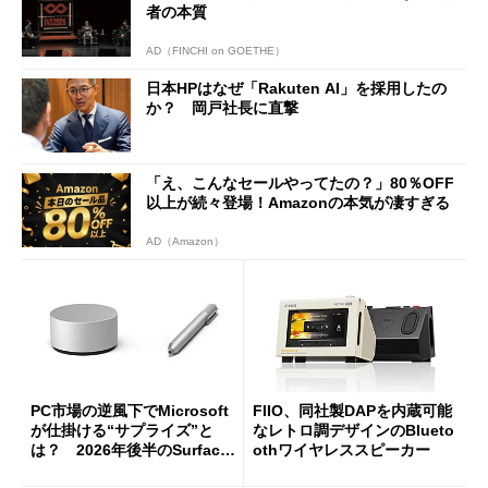
者の本質
AD（FINCHI on GOETHE）
日本HPはなぜ「Rakuten AI」を採用したの
か？ 岡戸社長に直撃
「え、こんなセールやってたの？」80％OFF
以上が続々登場！Amazonの本気が凄すぎる
AD（Amazon）
PC市場の逆風下でMicrosoft
FIIO、同社製DAPを内蔵可能
が仕掛ける“サプライズ”と
なレトロ調デザインのBlueto
は？ 2026年後半のSurface
othワイヤレススピーカー
新製品を予想する