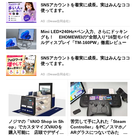
SNSアカウントを着実に成長。実はみんなココ
使ってます。
AD（Dreaw合同会社）
Mini LED×240Hz×ペン入力、さらにドッキン
グも！ EHOMEWEIの"全部入り"16型モバイ
ルディスプレイ「TM-160PW」徹底レビュー
SNSアカウントを着実に成長。実はみんなココ
使ってます。
AD（Dreaw合同会社）
ノジマの「VAIO Shop in Sh
苦労して手に入れた「Steam
op」でカスタマイズVAIOを
Controller」をPC／スマホ／
購入可能に 店頭でデザイン
ARグラスにつないでみた ゲ