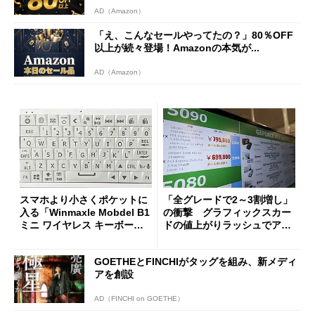
AD（Amazon）
「え、こんなセールやってたの？」80％OFF
以上が続々登場！Amazonの本気が...
AD（Amazon）
スマホより小さくポケットに
「全グレードで2～3割増し」
入る「Winmaxle Mobdel B1
の衝撃 グラフィックスカー
ミニ ワイヤレス キーボー
ドの値上がりラッシュでアキ
ド」がセールで10％オフの37
バの購入制限が深刻化
94円に
GOETHEとFINCHIがタッグを組み、新メディ
アを創設
AD（FINCHI on GOETHE）