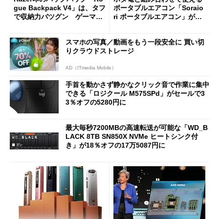
gue Backpack V4」は、タフ
ポータブルエアコン「Soraio
で収納力バツグン ゲーマー
ri ポータブルエアコン」がセ
じゃなくても欲しくなる
ールで16％オフの2万9980円
に
スマホの写真／動画をもう一段安全に 買い切
りクラウドストレージ
AD（ITmedia Mobile）
手首を動かさず静かなクリック音で作業に集中
できる「ロジクール M575SPd」がセールで3
3％オフの5280円に
最大毎秒7200MBの高速転送が可能な「WD_B
LACK 8TB SN850X NVMe ヒートシンク付
き」が18％オフの17万5087円に