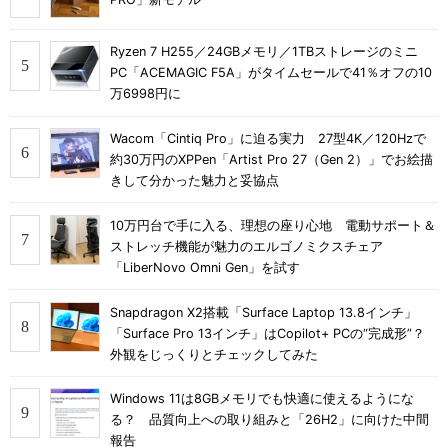
Ryzen 7 H255／24GBメモリ／1TBストレージのミニ
PC「ACEMAGIC F5A」がタイムセールで41％オフの10
万6998円に
Wacom「Cintiq Pro」に迫る実力 27型4K／120Hzで
約30万円のXPPen「Artist Pro 27（Gen 2）」でお絵描
きして分かった魅力と妥協点
10万円台で手に入る、理想の座り心地 電動サポート＆
ストレッチ機能が魅力のエルゴノミクスチェア
「LiberNovo Omni Gen」を試す
Snapdragon X2搭載「Surface Laptop 13.8インチ」
「Surface Pro 13インチ」はCopilot+ PCの“完成形”？
外観をじっくりとチェックしてみた
Windows 11は8GBメモリでも快適に使えるようにな
る？ 品質向上への取り組みと「26H2」に向けた中間
報告