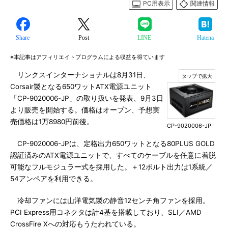
PC用表示
関連情報
Share
Post
LINE
Hatena
※本記事はアフィリエイトプログラムによる収益を得ています
リンクスインターナショナルは8月31日、
Corsair製となる650ワットATX電源ユニット
「CP-9020006-JP」の取り扱いを発表、9月3日
より販売を開始する。価格はオープン、予想実
売価格は1万8980円前後。
CP-9020006-JP
CP-9020006-JPは、定格出力650ワットとなる80PLUS GOLD
認証済みのATX電源ユニットで、すべてのケーブルを任意に着脱
可能なフルモジュラー式を採用した。＋12ボルト出力は1系統／
54アンペアを利用できる。
冷却ファンには山洋電気製の静音12センチ角ファンを採用。
PCI Express用コネクタは計4基を搭載しており、SLI／AMD
CrossFire Xへの対応もうたわれている。