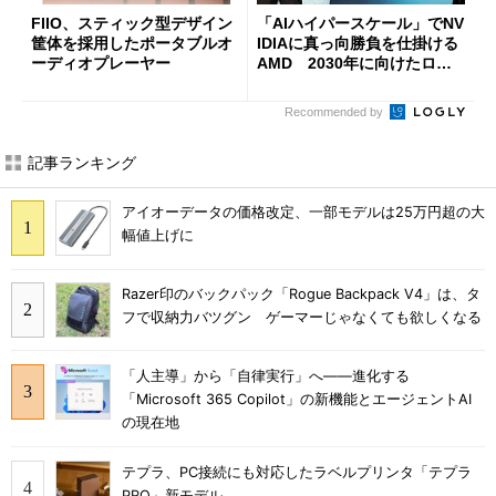
FIIO、スティック型デザイン
「AIハイパースケール」でNV
筐体を採用したポータブルオ
IDIAに真っ向勝負を仕掛ける
ーディオプレーヤー
AMD 2030年に向けたロー
ドマップを公開
Recommended by
記事ランキング
アイオーデータの価格改定、一部モデルは25万円超の大
幅値上げに
Razer印のバックパック「Rogue Backpack V4」は、タ
フで収納力バツグン ゲーマーじゃなくても欲しくなる
「人主導」から「自律実行」へ――進化する
「Microsoft 365 Copilot」の新機能とエージェントAI
の現在地
テプラ、PC接続にも対応したラベルプリンタ「テプラ
PRO」新モデル