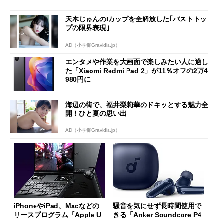
や質感を確認しながら購入可
ーム体験や実用性は？
能
天木じゅんのIカップを全解放した｢バストトッ
プの限界表現｣
AD（小学館Gravidia.jp）
エンタメや作業を大画面で楽しみたい人に適し
た「Xiaomi Redmi Pad 2」が11％オフの2万4
980円に
海辺の街で、福井梨莉華のドキッとする魅力全
開！ひと夏の思い出
AD（小学館Gravidia.jp）
iPhoneやiPad、Macなどの
騒音を気にせず長時間使用で
リースプログラム「Apple U
きる「Anker Soundcore P4