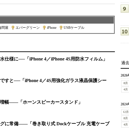
海問屋
|
エバーグリーン
|
iPhone
|
USBケーブル
に──「iPhone 4／iPhone 4S用防水フィルム」
過
2026
すと──「iPhone 4／4S用強化ガラス液晶保護シー
8月
4月
音を増幅――「ホーンスピーカースタンド」
2024
12月
8月
に常備――「巻き取り式 Dockケーブル 充電ケーブ
4月