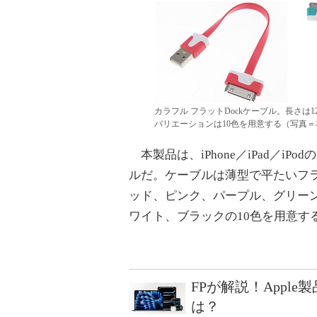
カラフル フラットDockケーブル。長さは
バリエーションは10色を用意する（写真＝
本製品は、iPhone／iPad／iP
ルだ。ケーブルは薄型で平たいフ
ッド、ピンク、パープル、グリー
ワイト、ブラックの10色を用意す
FPが解説！Appl
は？