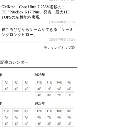
GMKtec、Core Ultra 7 258V搭載のミニ
PC「NucBox K17 Plus」発表 最大115
TOPSのAI性能を実現
（2026年08月07日）
寝ころびながらゲームができる「ゲーミ
ングロングピロー」
（2026年08月06日）
ランキングトップ30
去記事カレンダー
年
2025年
7月
6月
5月
12月
11月
10月
9月
3月
2月
1月
8月
7月
6月
5月
4月
3月
2月
1月
年
2023年
11月
10月
9月
12月
11月
10月
9月
7月
6月
5月
8月
7月
6月
5月
3月
2月
1月
4月
3月
2月
1月