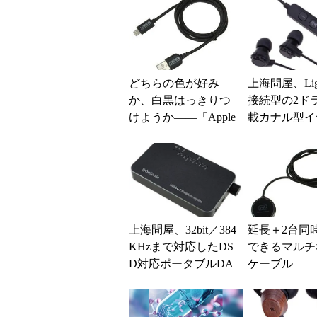
どちらの色が好み
上海問屋、Ligh
か、白黒はっきりつ
接続型の2ド
けようか――「Apple
載カナル型イ
MFi認証品 Lightning
ン
ケーブル...
上海問屋、32bit／384
延長＋2台同
KHzまで対応したDS
できるマルチ
D対応ポータブルDA
ケーブル――
C
充電器用 2ポ
配 USBケー