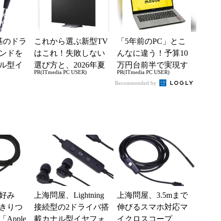
基のドラ
これから選ぶ新型TV
「5年前のPC」とこ
ンドを
はこれ！失敗しない
んなに違う！予算10
ル型イ
選び方と、2026年夏
万円台前半で実現す
PR(ITmedia PC USER)
PR(ITmedia PC USER)
の一押しモデル
る快適PCライフ
Recommended by
好み
上海問屋、Lightning
上海問屋、3.5mまで
きりつ
接続型の2ドライバ搭
伸びるスマホ対応マ
Apple
載カナル型イヤフォ
イクロスコープ