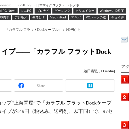
ponsord｜
日本マイクロソフト
レノボ
PHILIPS
ミニPC
プロナビ
ゲーミング
クリエイター
Windows 10終了
AI PC Now!
30周年
デジモノ
教育とIT
Mac・iPad
アキバ
PCパーツの道
チョイ得
―「カラフル フラットDockケーブル」：149円から
イプ――「カラフル フラットDock
アク
[池田憲弘，
ITmedia
]
Share
ップ“上海問屋”で「
カラフル フラットDockケーブ
タイプが149円（税込み、送料別、以下同）で、97セ