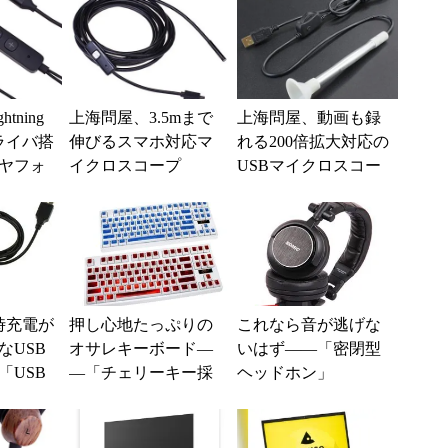
tning
上海問屋、3.5mまで
上海問屋、動画も録
ライバ搭
伸びるスマホ対応マ
れる200倍拡大対応の
ヤフォ
イクロスコープ
USBマイクロスコー
プ
時充電が
押し心地たっぷりの
これなら音が逃げな
なUSB
オサレキーボード―
いはず――「密閉型
「USB
―「チェリーキー採
ヘッドホン」
ート分
用 LEDキーボード」
ブル」