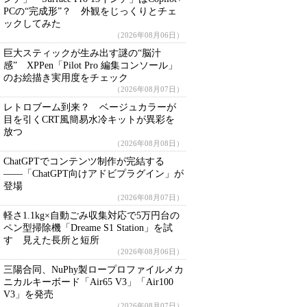
PCの“完成形”？ 外観をじっくりとチェ
ックしてみた
（2026年08月06日）
巨大スティックが生み出す謎の“脳汁
感” XPPen「Pilot Pro 編集コンソール」
のお絵描き実用度をチェック
（2026年08月07日）
レトロブーム到来？ ベージュカラーが
目を引くCRT風簡易水冷キットが異彩を
放つ
（2026年08月08日）
ChatGPTでコンテンツ制作が完結する
――「ChatGPT向けアドビプラグイン」が
登場
（2026年08月07日）
軽さ1.1kg×自動ごみ収集対応で5万円台の
ペン型掃除機「Dreame S1 Station」を試
す 見えた長所と短所
（2026年08月06日）
三陽合同、NuPhy製ロープロファイルメカ
ニカルキーボード「Air65 V3」「Air100
V3」を発売
（2026年08月07日）