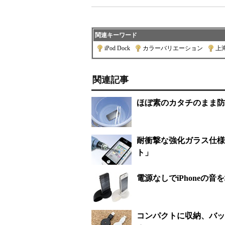
関連キーワード
iPod Dock
|
カラーバリエーション
|
上
関連記事
ほぼ素のカタチのまま防水仕様
耐衝撃な強化ガラス仕様で
ト」
電源なしでiPhoneの
コンパクトに収納、バッグ