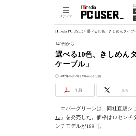
S
メディア
ITmedia PC USER
>
選べる10色、きしめんタイプ―
149円から
選べる10色、きしめんタ
ケーブル」
2012年05月29日 19時45分 公開
印刷
見る
エバーグリーンは、同社直販ショ
ル
」を発売した。価格は12センチ
ンチモデルが199円。