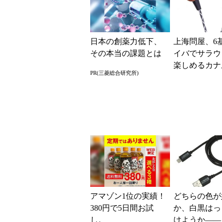
日本の創薬力低下、
上海問屋、6
その本当の課題とは
イバでサラウ
楽しめるカナ
PR(三菱総合研究所)
ヤホン
アマゾン1位の実績！
どちらの色が
380円で5日間お試
か、白黒はっ
し。
けようか――「