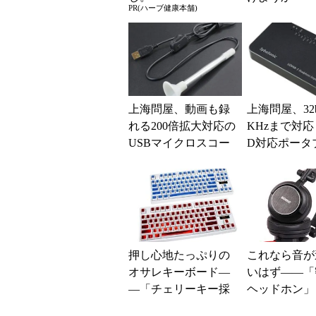
PR(ハーブ健康本舗)
MFi認証品 Ligh
ケーブル...
上海問屋、動画も録
上海問屋、32bi
れる200倍拡大対応の
KHzまで対応
USBマイクロスコー
D対応ポータ
プ
C
押し心地たっぷりの
これなら音が
オサレキーボード―
いはず――「
―「チェリーキー採
ヘッドホン」
用 LEDキーボード」