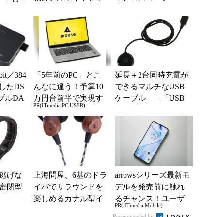
tning
ン
t／384
「5年前のPC」とこ
延長＋2台同時充電が
したDS
んなに違う！予算10
できるマルチなUSB
ブルDA
万円台前半で実現す
ケーブル――「USB
PR(ITmedia PC USER)
る快適PCライフ
充電器用 2ポート分
配 USBケーブル」
逃げな
上海問屋、6基のドラ
arrowsシリーズ最新モ
密閉型
イバでサラウンドを
デルを発売前に触れ
楽しめるカナル型イ
るチャンス！ユーザ
PR( ITmedia Mobile)
ヤホン
ー座談会開催
Recommended by