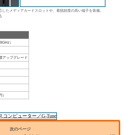
応したメディアカードスロットや、着脱頻度の高い端子を装備。
る
.9GHz）
定無償アップグレード
0円）