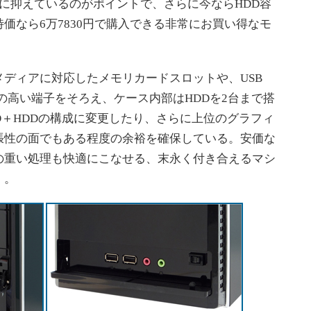
に抑えているのがポイントで、さらに今ならHDD容
特価なら6万7830円で購入できる非常にお買い得なモ
ディアに対応したメモリカードスロットや、USB
度の高い端子をそろえ、ケース内部はHDDを2台まで搭
D＋HDDの構成に変更したり、さらに上位のグラフィ
張性の面でもある程度の余裕を確保している。安価な
の重い処理も快適にこなせる、末永く付き合えるマシ
）。