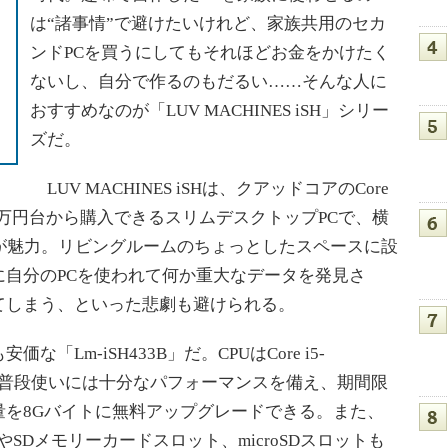
は“諸事情”で避けたいけれど、家族共用のセカ
ンドPCを買うにしてもそれほどお金をかけたく
ないし、自分で作るのもだるい……そんな人に
おすすめなのが「LUV MACHINES iSH」シリー
ズだ。
」
LUV MACHINES iSHは、クアッドコアのCore
4万円台から購入できるスリムデスクトップPCで、横
が魅力。リビングルームのちょっとしたスペースに設
に自分のPCを使われて何か重大なデータを発見さ
てしまう、といった悲劇も避けられる。
Lm-iSH433B」だ。CPUはCore i5-
Hz）と、普段使いには十分なパフォーマンスを備え、期間限
量を8Gバイトに無料アップグレードできる。また、
トやSDメモリーカードスロット、microSDスロットも