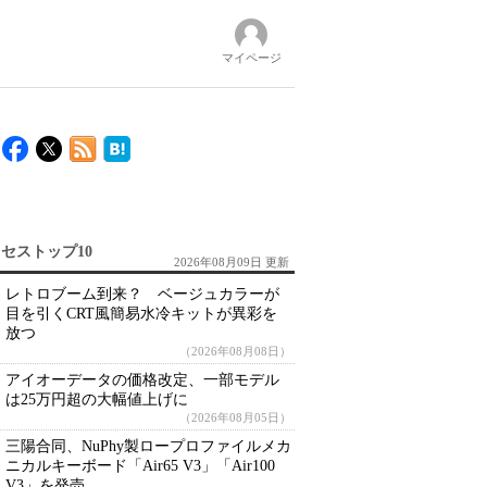
マイページ
）
セストップ10
2026年08月09日 更新
レトロブーム到来？ ベージュカラーが
目を引くCRT風簡易水冷キットが異彩を
放つ
（2026年08月08日）
アイオーデータの価格改定、一部モデル
は25万円超の大幅値上げに
（2026年08月05日）
三陽合同、NuPhy製ロープロファイルメカ
ニカルキーボード「Air65 V3」「Air100
V3」を発売