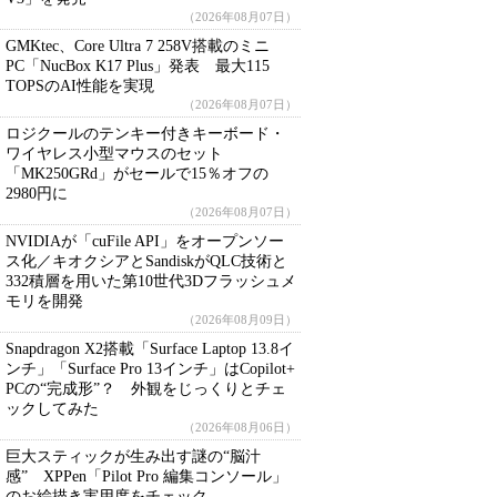
（2026年08月07日）
GMKtec、Core Ultra 7 258V搭載のミニ
PC「NucBox K17 Plus」発表 最大115
TOPSのAI性能を実現
（2026年08月07日）
ロジクールのテンキー付きキーボード・
ワイヤレス小型マウスのセット
「MK250GRd」がセールで15％オフの
2980円に
（2026年08月07日）
NVIDIAが「cuFile API」をオープンソー
ス化／キオクシアとSandiskがQLC技術と
332積層を用いた第10世代3Dフラッシュメ
モリを開発
（2026年08月09日）
Snapdragon X2搭載「Surface Laptop 13.8イ
ンチ」「Surface Pro 13インチ」はCopilot+
PCの“完成形”？ 外観をじっくりとチェ
ックしてみた
（2026年08月06日）
巨大スティックが生み出す謎の“脳汁
感” XPPen「Pilot Pro 編集コンソール」
のお絵描き実用度をチェック