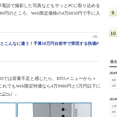
帯電話で撮影した写真などもサッとPCに取り込める
0円のところ、Web限定価格の4万6830円で手に入
。
- PR -
」とこんなに違う！予算10万円台前半で実現する快適P
過
2026
DDでは容量不足と感じたら、BTOメニューから＋
8月
これでもWeb限定特価なら4万9980円と5万円以下に
4月
ージへ
）。
2024
12月
8月