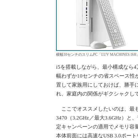
横幅10センチのスリムPC「LUV MACHINES iSH
i5を搭載しながら、最小構成なら
幅わずか10センチの省スペース性
置して家族用にしておけば、勝手
れ、家庭内の関係がギクシャクし
ここでオススメしたいのは、最も安価な「
3470（3.2GHz／最大3.6G
定キャンペーンの適用でメモリ容
本体前面には高速なUSB 3.0ポー