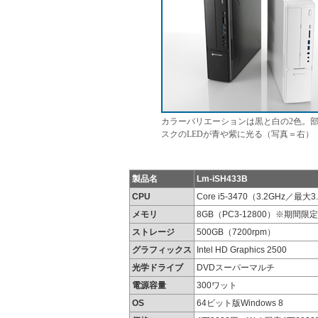
カラーバリエーションは黒と白の2色。
スクのLEDが青や紫に光る（写真＝右）
製品名
Lm-iSH433B
CPU
Core i5-3470（3.2GHz／最大3
メモリ
8GB（PC3-12800）※期間
ストレージ
500GB（7200rpm）
グラフィックス
Intel HD Graphics 2500
光学ドライブ
DVDスーパーマルチ
電源容量
300ワット
OS
64ビット版Windows 8