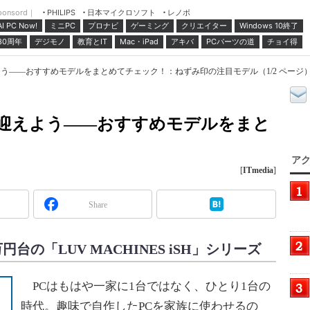
ponsord｜
日本マイクロソフト
レノボ
PHILIPS
ミニPC
プロナビ
ゲーミング
クリエイター
Windows 10終了
AI PC Now!
30周年
デジモノ
教育とIT
Mac・iPad
アキバ
PCパーツの道
チョイ得
迎えよう――おすすめモデルをまとめてチェック！：ねずみ印の注目モデル（1/2 ページ
8」で迎えよう――おすすめモデルをまと
アク
[
ITmedia
]
Share
台の「LUV MACHINES iSH」シリーズ
PCはもはや一家に1台ではなく、ひとり1台の
時代。趣味で自作したPCを家族に使わせるの