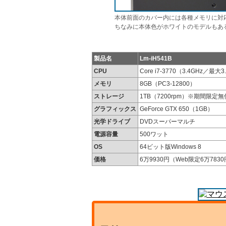
本体前面のカバー内には各種メモリに対
ちなみに本体色がホワイトのモデルもあ
製品名
Lm-iH541B
CPU
Core i7-3770（3.4GHz／最大3
メモリ
8GB（PC3-12800）
ストレージ
1TB（7200rpm）※期間限
グラフィックス
GeForce GTX 650（1GB）
光学ドライブ
DVDスーパーマルチ
電源容量
500ワット
OS
64ビット版Windows 8
価格
6万9930円（Web限定6万783