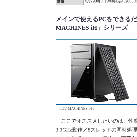
価格
4万9980円（Web限定4万683
メインで使えるPCをできるだ
MACHINES iH」シリーズ
「LUV MACHINES iH」
ここでオススメしたいのは、性能と
3.9GHz動作／8スレッドの同時処理が可能