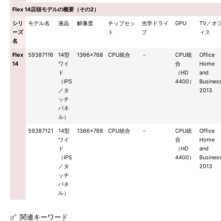
Flex 14店頭モデルの概要（その2）
シリ
モデル名
液晶
解像度
チップセッ
光学ドライ
GPU
TV／オ
ーズ
ト
ブ
ィス
名
Flex
59387116
14型
1366×768
CPU統合
－
CPU統
Office
14
ワイ
合
Home
ド
（HD
and
（IPS
4400）
Busines
／タ
2013
ッチ
パネ
ル）
59387121
14型
1366×768
CPU統合
－
CPU統
Office
ワイ
合
Home
ド
（HD
and
（IPS
4400）
Busines
／タ
2013
ッチ
パネ
ル）
関連キーワード