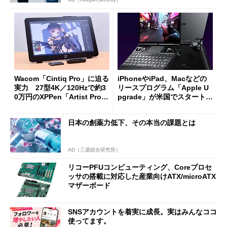
Wacom「Cintiq Pro」に迫る
iPhoneやiPad、Macなどの
実力 27型4K／120Hzで約3
リースプログラム「Apple U
0万円のXPPen「Artist Pro 2
pgrade」が米国でスタート／
7（Gen 2）」でお絵描きして
Bluetooth LEの新規格「Blu
分かった魅力と妥協点
etooth High Data Throughp
日本の創薬力低下、その本当の課題とは
ut」が明...
AD（三菱総合研究所）
リコーPFUコンピューティング、Coreプロセ
ッサの搭載に対応した産業向けATX/microATX
マザーボード
SNSアカウントを着実に成長。実はみんなココ
使ってます。