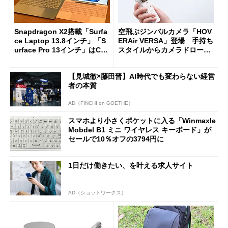
Snapdragon X2搭載「Surfa
空飛ぶジンバルカメラ「HOV
ce Laptop 13.8インチ」「S
ERAir VERSA」登場 手持ち
urface Pro 13インチ」はCop
スタイルからカメラドローン
ilot+ PCの“完成形”？ 外観
に合体変形
をじっくりとチェックしてみ
【見城徹×藤田晋】AI時代でも変わらない経営
た
者の本質
AD（FINCHI on GOETHE）
スマホより小さくポケットに入る「Winmaxle
Mobdel B1 ミニ ワイヤレス キーボード」が
セールで10％オフの3794円に
1日だけ働きたい、を叶える求人サイト
AD（ショットワークス）