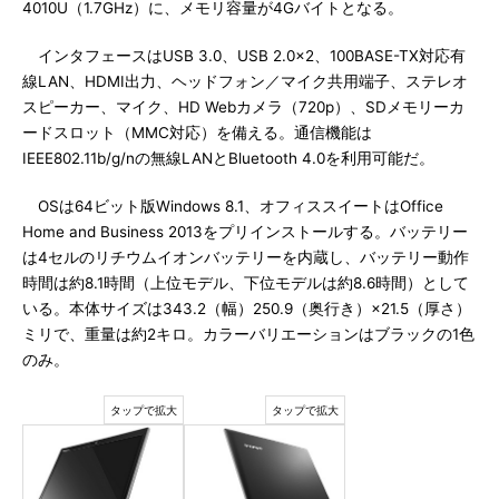
4010U（1.7GHz）に、メモリ容量が4Gバイトとなる。
インタフェースはUSB 3.0、USB 2.0×2、100BASE-TX対応有
線LAN、HDMI出力、ヘッドフォン／マイク共用端子、ステレオ
スピーカー、マイク、HD Webカメラ（720p）、SDメモリーカ
ードスロット（MMC対応）を備える。通信機能は
IEEE802.11b/g/nの無線LANとBluetooth 4.0を利用可能だ。
OSは64ビット版Windows 8.1、オフィススイートはOffice
Home and Business 2013をプリインストールする。バッテリー
は4セルのリチウムイオンバッテリーを内蔵し、バッテリー動作
時間は約8.1時間（上位モデル、下位モデルは約8.6時間）として
いる。本体サイズは343.2（幅）250.9（奥行き）×21.5（厚さ）
ミリで、重量は約2キロ。カラーバリエーションはブラックの1色
のみ。