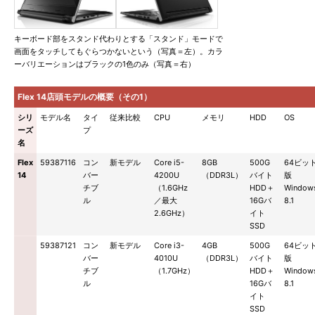
キーボード部をスタンド代わりとする「スタンド」モードで
画面をタッチしてもぐらつかないという（写真＝左）。カラ
ーバリエーションはブラックの1色のみ（写真＝右）
Flex 14店頭モデルの概要（その1）
シリ
モデル名
タイ
従来比較
CPU
メモリ
HDD
OS
ーズ
プ
名
Flex
59387116
コン
新モデル
Core i5-
8GB
500G
64ビッ
14
バー
4200U
（DDR3L）
バイト
版
チブ
（1.6GHz
HDD＋
Window
ル
／最大
16Gバ
8.1
2.6GHz）
イト
SSD
59387121
コン
新モデル
Core i3-
4GB
500G
64ビッ
バー
4010U
（DDR3L）
バイト
版
チブ
（1.7GHz）
HDD＋
Window
ル
16Gバ
8.1
イト
SSD