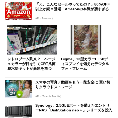
「え、こんなセールやってたの？」80％OFF
以上が続々登場！Amazonの本気が凄すぎる
AD（Amazon）
レトロブーム到来？ ベージ
Bigme、13型カラーE Inkデ
ュカラーが目を引くCRT風簡
ィスプレイを備えたデジタル
易水冷キットが異彩を放つ
フォトフレーム
スマホの写真／動画をもう一段安全に 買い切
りクラウドストレージ
AD（ITmedia Mobile）
Synology、2.5GbEポートを備えたエントリ
ーNAS「DiskStation neo＋」シリーズを投入