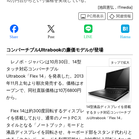
10万円台からという価格を実現している。
[池田憲弘，ITmedia]
PC用表示
関連情報
Share
Post
LINE
Hatena
コンバーチブルUltrabookの廉価モデルが登場
レノボ・ジャパンは10月30日、14型
タッチ対応コンバーチブル
Ultrabook「Flex 14」を発表した。2013
年11月上旬より順次発売する。価格はオ
ープンで、同社直販価格は10万6800円
から。
14型液晶ディスプレイを搭載
Flex 14は約300度回転するディスプレ
するタッチ対応コンバーチブ
イを搭載しており、通常のノートPCス
ルUltrabook「Flex 14」
タイルとなる「ノートブック」モードと
液晶ディスプレイを回転させ、キーボード部をスタンド代わりと