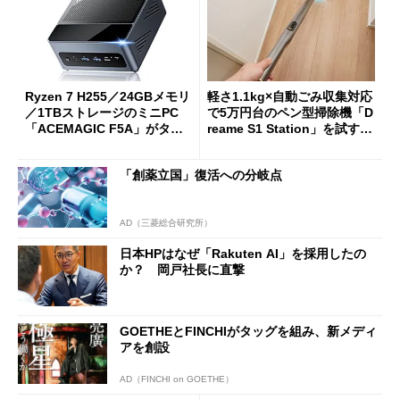
Ryzen 7 H255／24GBメモリ
軽さ1.1kg×自動ごみ収集対応
／1TBストレージのミニPC
で5万円台のペン型掃除機「D
「ACEMAGIC F5A」がタイ
reame S1 Station」を試す
ムセールで41％オフの10万69
見えた長所と短所
98円に
「創薬立国」復活への分岐点
AD（三菱総合研究所）
日本HPはなぜ「Rakuten AI」を採用したの
か？ 岡戸社長に直撃
GOETHEとFINCHIがタッグを組み、新メディ
アを創設
AD（FINCHI on GOETHE）