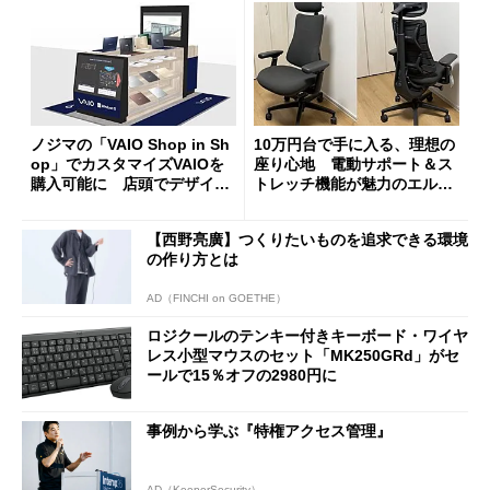
ノジマの「VAIO Shop in Sh
10万円台で手に入る、理想の
op」でカスタマイズVAIOを
座り心地 電動サポート＆ス
購入可能に 店頭でデザイン
トレッチ機能が魅力のエルゴ
や質感を確認しながら購入可
ノミクスチェア「LiberNovo
能
Omni Gen」を試す
【西野亮廣】つくりたいものを追求できる環境
の作り方とは
AD（FINCHI on GOETHE）
ロジクールのテンキー付きキーボード・ワイヤ
レス小型マウスのセット「MK250GRd」がセ
ールで15％オフの2980円に
事例から学ぶ『特権アクセス管理』
AD（KeeperSecurity）