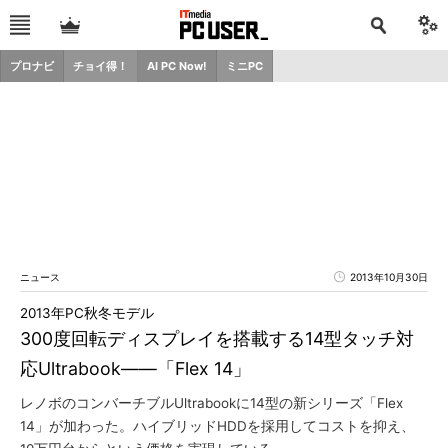
プロナビ
チョイ得！
AI PC Now!
ミニPC
ニュース
2013年10月30日
2013年PC秋冬モデル
300度回転ディスプレイを搭載する14型タッチ対
応Ultrabook――「Flex 14」
レノボのコンバーチブルUltrabookに14型の新シリーズ「Flex
14」が加わった。ハイブリッドHDDを採用してコストを抑え、