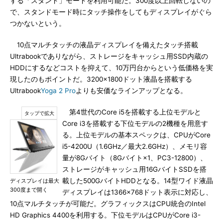
する「スタンド」モードを利用可能だ。300度以上回転しないの
で、スタンドモード時にタッチ操作をしてもディスプレイがぐら
つかないという。
10点マルチタッチの液晶ディスプレイを備えたタッチ搭載
Ultrabookでありながら、ストレージをキャッシュ用SSD内蔵の
HDDにするなどコストを抑えて、10万円台からという低価格を実
現したのもポイントだ。3200×1800ドット液晶を搭載する
Ultrabook
Yoga 2 Pro
よりも安価なラインアップとなる。
第4世代のCore i5を搭載する上位モデルと
Core i3を搭載する下位モデルの2機種を用意す
る。上位モデルの基本スペックは、CPUがCore
i5-4200U（1.6GHz／最大2.6GHz）、メモリ容
量が8Gバイト（8Gバイト×1、PC3-12800）、
ストレージがキャッシュ用16GバイトSSDを搭
載した500GバイトHDDとなる。14型ワイド液晶
ディスプレイは最大
300度まで開く
ディスプレイは1366×768ドット表示に対応し、
10点マルチタッチが可能だ。グラフィックスはCPU統合のIntel
HD Graphics 4400を利用する。下位モデルはCPUがCore i3-