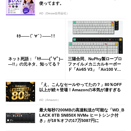
使ってます。
AD（Dreaw合同会社）
ネット死語：「ｷﾀ――(ﾟ∀ﾟ)―
三陽合同、NuPhy製ロープロ
―!!」の元ネタ、知ってる？
ファイルメカニカルキーボー
ド「Air65 V3」「Air100 V
3」を発売
「え、こんなセールやってたの？」80％OFF
以上が続々登場！Amazonの本気が凄すぎる
AD（Amazon）
最大毎秒7200MBの高速転送が可能な「WD_B
LACK 8TB SN850X NVMe ヒートシンク付
き」が18％オフの17万5087円に