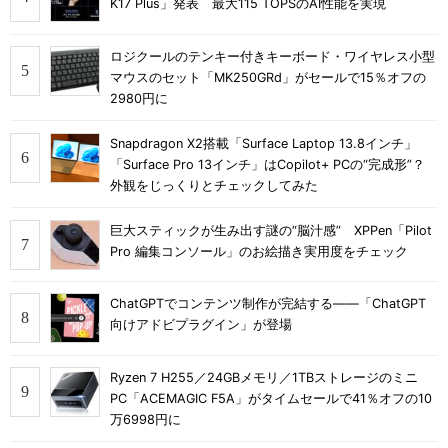
K17 Plus」発表 最大115 TOPSのAI性能を実現
ロジクールのテンキー付きキーボード・ワイヤレス小型
マウスのセット「MK250GRd」がセールで15％オフの
2980円に
Snapdragon X2搭載「Surface Laptop 13.8インチ」
「Surface Pro 13インチ」はCopilot+ PCの“完成形”？
外観をじっくりとチェックしてみた
巨大スティックが生み出す謎の“脳汁感” XPPen「Pilot
Pro 編集コンソール」のお絵描き実用度をチェック
ChatGPTでコンテンツ制作が完結する――「ChatGPT
向けアドビプラグイン」が登場
Ryzen 7 H255／24GBメモリ／1TBストレージのミニ
PC「ACEMAGIC F5A」がタイムセールで41％オフの10
万6998円に