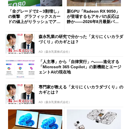
「全グレードで2～3割増し」
新GPU「Radeon RX 9050」
の衝撃 グラフィックスカー
が登場するもアキバの反応は
ドの値上がりラッシュでアキ
静か――2026年8月最新パー
バの購入制限が深刻化
ツ事情
森永乳業の研究で分かった「太りにくいカラダ
づくり」のカギとは？
AD（森永乳業株式会社）
「人主導」から「自律実行」へ――進化する
「Microsoft 365 Copilot」の新機能とエージ
ェントAIの現在地
専門家が教える「太りにくいカラダづくり」の
カギとは？
AD（森永乳業株式会社）