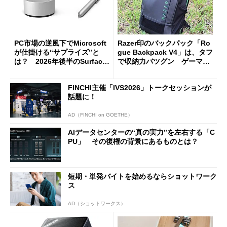
PC市場の逆風下でMicrosoft
Razer印のバックパック「Ro
が仕掛ける“サプライズ”と
gue Backpack V4」は、タフ
は？ 2026年後半のSurface
で収納力バツグン ゲーマー
新製品を予想する
じゃなくても欲しくなる
FINCHI主催「IVS2026」トークセッションが
話題に！
AD（FINCHI on GOETHE）
AIデータセンターの“真の実力”を左右する「C
PU」 その復権の背景にあるものとは？
短期・単発バイトを始めるならショットワーク
ス
AD（ショットワークス）