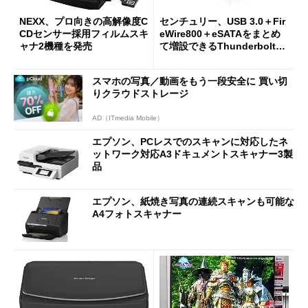
NEXX、プロ向きの高解像度C
センチュリー、USB 3.0＋Fir
CDセンサー採用フィルムスキ
eWire800＋eSATAをまとめ
ャナ2機種を発売
て増設できるThunderbolt外
付け拡張ドック
スマホの写真／動画をもう一段安全に 買い切
りクラウドストレージ
AD（ITmedia Mobile）
エプソン、PCレスでのスキャンに対応したネ
ットワーク対応A3ドキュメントスキャナー3製
品
エプソン、紙焼き写真の連続スキャンも可能な
A4フォトスキャナー