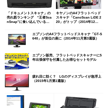
「ドキュメントスキャナ」の
キヤノンのA4フラットベッド
売れ筋ランキング “王者Sca
スキャナ「CanoScan LiDE 2
nSnap”に食い込んでいる製
20」がトップ（2014年12月
品とは？【2025年3月24日
第1週版）
版】
エプソンのA4フラットベッドスキャナ「GT-S
640」が首位の座に（2014年11月第3週版）
エプソン販売、フラットベッドスキャナーに5
年出張保守を付属したお得なセットモデル
疲れ目に効く？ LGのディスプレイが急浮上
（2015年1月第1週版）