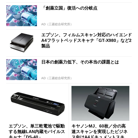
「創薬立国」復活への分岐点
AD（三菱総合研究所）
エプソン、フィルムスキャン対応のハイエンド
A4フラットベッドスキャナ「GT-X980」など2
製品
日本の創薬力低下、その本当の課題とは
AD（三菱総合研究所）
エプソン、単三乾電池で駆動
キヤノンMJ、60枚／分の高
する無線LAN内蔵モバイルス
速スキャンを実現したビジネ
キャナ「DS-40」
ス向けA4ドキュメントスキャ