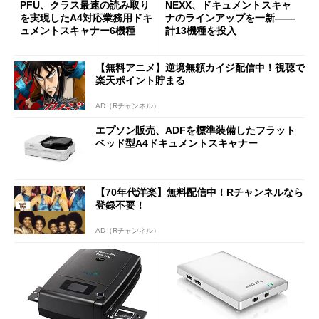
PFU、クラス最速の読み取り
NEXX、ドキュメントスキャ
を実現したA4対応業務用ドキ
ナのラインアップを一新――
ュメントスキャナー6機種
計13機種を投入
【無料アニメ】逆境無頼カイジ配信中！視聴で
楽天ポイント貯まる
AD（Rチャンネル）
エプソン販売、ADFを標準装備したフラット
ベッド型A4ドキュメントスキャナー
【70年代洋楽】無料配信中！Rチャンネルなら
登録不要！
AD（Rチャンネル）