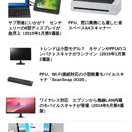
サブ用途にいかが？ センチ
PFU、窓口業務にも適した省
ュリーの8型ディスプレイが
スペースA4スキャナー
急浮上（2015年1月第5週版）
トレンドは小型モデル？ キヤノンやPFUのコ
ンパクトスキャナがランクイン（2015年1月第
2週版）
PFU、Wi-Fi接続対応の小型軽量モバイルスキ
ャナ「ScanSnap iX100」
ワイヤレス対応 エプソンから無線LAN内蔵
のモバイルスキャナが登場（2014年5月第4週
版）