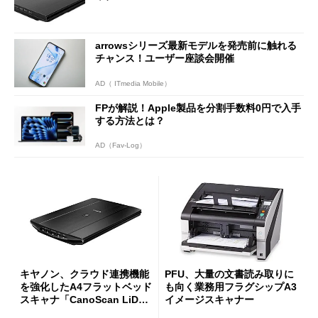
arrowsシリーズ最新モデルを発売前に触れる
チャンス！ユーザー座談会開催
AD（ ITmedia Mobile）
FPが解説！Apple製品を分割手数料0円で入手
する方法とは？
AD（Fav-Log）
キヤノン、クラウド連携機能
PFU、大量の文書読み取りに
を強化したA4フラットベッド
も向く業務用フラグシップA3
スキャナ「CanoScan LiDE 2
イメージスキャナー
20」