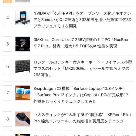
NVIDIAが「cuFile API」をオープンソース化／キオクシ
アとSandiskがQLC技術と332積層を用いた第10世代3D
フラッシュメモリを開発
GMKtec、Core Ultra 7 258V搭載のミニPC「NucBox
K17 Plus」発表 最大115 TOPSのAI性能を実現
ロジクールのテンキー付きキーボード・ワイヤレス小型
マウスのセット「MK250GRd」がセールで15％オフの
2980円に
Snapdragon X2搭載「Surface Laptop 13.8インチ」
「Surface Pro 13インチ」はCopilot+ PCの“完成形”？
外観をじっくりとチェックしてみた
巨大スティックが生み出す謎の“脳汁感” XPPen「Pilot
Pro 編集コンソール」のお絵描き実用度をチェック