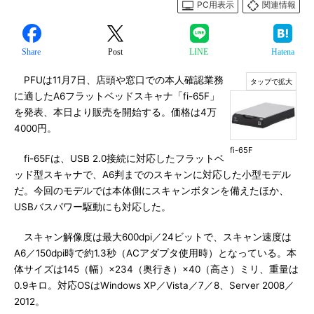
PC用表示
関連情報
Share
Post
LINE
Hatena
PFUは11月7日、店頭や窓口での本人確認業務
に適したA6フラットベッドスキャナ「fi-65F」
を発表、本日より販売を開始する。価格は4万
4000円。
fi-65F
fi-65Fは、USB 2.0接続に対応したフラットベ
ッド型スキャナで、A6判までのスキャンに対応した小型モデル
だ。今回のモデルでは本体側にスキャンボタンを備えたほか、
USBバスパワー駆動にも対応した。
スキャン解像度は最大600dpi／24ビットで、スキャン速度は
A6／150dpi時で約1.3秒（ACアダプタ使用時）となっている。本
体サイズは145（幅）×234（奥行き）×40（高さ）ミリ、重量は
0.9キロ。対応OSはWindows XP／Vista／7／8、Server 2008／
2012。