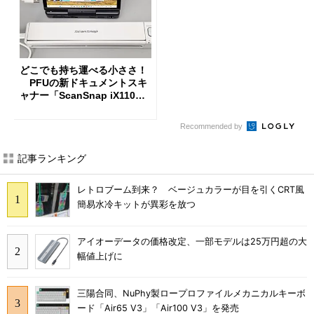
どこでも持ち運べる小ささ！
PFUの新ドキュメントスキ
ャナー「ScanSnap iX110」
を試す
Recommended by
記事ランキング
レトロブーム到来？ ベージュカラーが目を引くCRT風
簡易水冷キットが異彩を放つ
アイオーデータの価格改定、一部モデルは25万円超の大
幅値上げに
三陽合同、NuPhy製ロープロファイルメカニカルキーボ
ード「Air65 V3」「Air100 V3」を発売