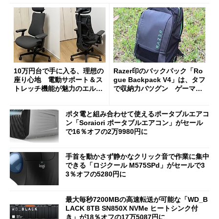
10万円台で手に入る、理想の
Razer印のバックパック「Ro
座り心地 電動サポート＆ス
gue Backpack V4」は、タフ
トレッチ機能が魅力のエルゴ
で収納力バツグン ゲーマー
ノミクスチェア「LiberNovo
じゃなくても欲しくなる
Omni Gen」を試す
ポタ電と組み合わせて使えるポータブルエアコ
ン「Soraiori ポータブルエアコン」がセール
で16％オフの2万9980円に
手首を動かさず静かなクリック音で作業に集中
できる「ロジクール M575SPd」がセールで3
3％オフの5280円に
最大毎秒7200MBの高速転送が可能な「WD_B
LACK 8TB SN850X NVMe ヒートシンク付
き」が18％オフの17万5087円に