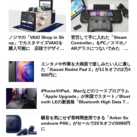
ノジマの「VAIO Shop in Sh
苦労して手に入れた「Steam
op」でカスタマイズVAIOを
Controller」をPC／スマホ／
購入可能に 店頭でデザイン
ARグラスにつないでみた ゲ
や質感を確認しながら購入可
ーム体験や実用性は？
能
エンタメや作業を大画面で楽しみたい人に適し
た「Xiaomi Redmi Pad 2」が11％オフの2万4
980円に
iPhoneやiPad、Macなどのリースプログラム
「Apple Upgrade」が米国でスタート／Bluet
ooth LEの新規格「Bluetooth High Data Thr
oughput」が明...
騒音を気にせず長時間使用できる「Anker So
undcore P40i」がセールで25％オフの5990円
に