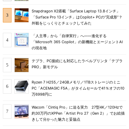
Snapdragon X2搭載「Surface Laptop 13.8インチ」
「Surface Pro 13インチ」はCopilot+ PCの“完成形”？
外観をじっくりとチェックしてみた
「人主導」から「自律実行」へ――進化する
「Microsoft 365 Copilot」の新機能とエージェントAI
の現在地
テプラ、PC接続にも対応したラベルプリンタ「テプラ
PRO」新モデル
Ryzen 7 H255／24GBメモリ／1TBストレージのミニ
PC「ACEMAGIC F5A」がタイムセールで41％オフの10
万6998円に
Wacom「Cintiq Pro」に迫る実力 27型4K／120Hzで
約30万円のXPPen「Artist Pro 27（Gen 2）」でお絵描
きして分かった魅力と妥協点