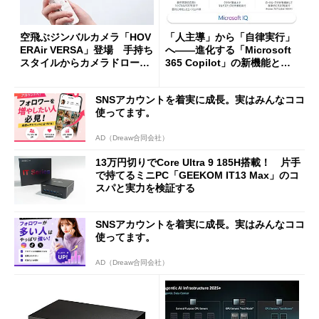
空飛ぶジンバルカメラ「HOV
「人主導」から「自律実行」
ERAir VERSA」登場 手持ち
へ――進化する「Microsoft
スタイルからカメラドローン
365 Copilot」の新機能とエ
に合体変形
ージェントAIの現在地
SNSアカウントを着実に成長。実はみんなココ
使ってます。
AD（Dreaw合同会社）
13万円切りでCore Ultra 9 185H搭載！ 片手
で持てるミニPC「GEEKOM IT13 Max」のコ
スパと実力を検証する
SNSアカウントを着実に成長。実はみんなココ
使ってます。
AD（Dreaw合同会社）