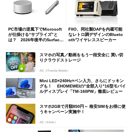
PC市場の逆風下でMicrosoft
FIIO、同社製DAPを内蔵可能
が仕掛ける“サプライズ”と
なレトロ調デザインのBlueto
は？ 2026年後半のSurface
othワイヤレススピーカー
新製品を予想する
スマホの写真／動画をもう一段安全に 買い切
りクラウドストレージ
AD（ITmedia Mobile）
Mini LED×240Hz×ペン入力、さらにドッキン
グも！ EHOMEWEIの"全部入り"16型モバイ
ルディスプレイ「TM-160PW」徹底レビュー
スマホ2GBで月額850円～ 格安SIMをお得に使
うキャンペーン実施中！
AD（IIJmio）