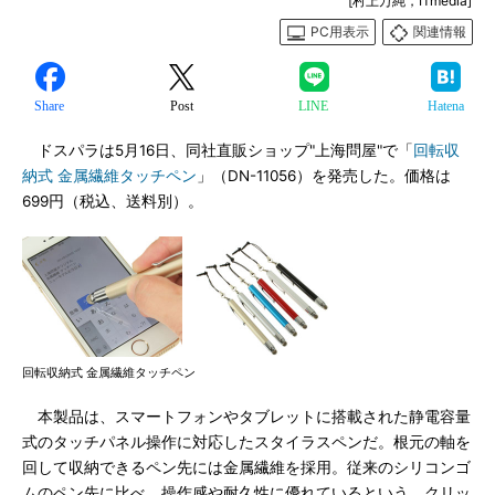
[村上万純，ITmedia]
PC用表示
関連情報
Share
Post
LINE
Hatena
ドスパラは5月16日、同社直販ショップ"上海問屋"で「
回転収
納式 金属繊維タッチペン
」（DN-11056）を発売した。価格は
699円（税込、送料別）。
回転収納式 金属繊維タッチペン
本製品は、スマートフォンやタブレットに搭載された静電容量
式のタッチパネル操作に対応したスタイラスペンだ。根元の軸を
回して収納できるペン先には金属繊維を採用。従来のシリコンゴ
ムのペン先に比べ、操作感や耐久性に優れているという。クリッ