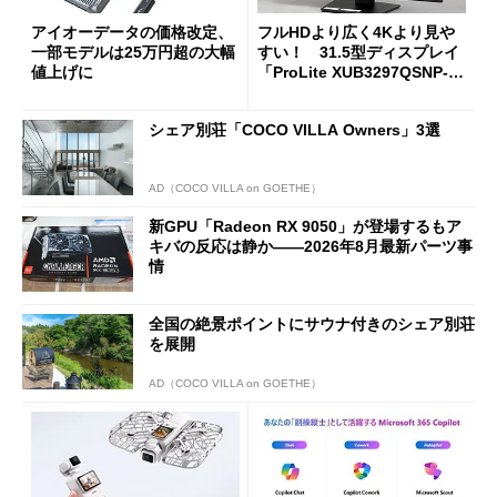
アイオーデータの価格改定、
フルHDより広く4Kより見や
一部モデルは25万円超の大幅
すい！ 31.5型ディスプレイ
値上げに
「ProLite XUB3297QSNP-B
1J」がテレワークにピッタリ
な理由
シェア別荘「COCO VILLA Owners」3選
AD（COCO VILLA on GOETHE）
新GPU「Radeon RX 9050」が登場するもア
キバの反応は静か――2026年8月最新パーツ事
情
全国の絶景ポイントにサウナ付きのシェア別荘
を展開
AD（COCO VILLA on GOETHE）