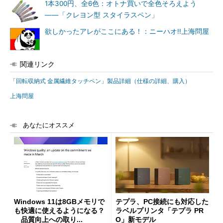
1本300円、全6色：オトナ買いで全色そろえよう
――「クレヨン型 スタイラスペン」
欲しかったアレがここにある！：ニーハオ!!上海問屋
関連リンク
「回転収納式 金属繊維タッチペン」製品詳細（仕様の詳細、購入）
上海問屋
あなたにオススメ
Windows 11は8GBメモリで
テプラ、PC接続にも対応した
も快適に使えるようになる？
ラベルプリンタ「テプラ PR
品質向上への取り...
O」新モデル