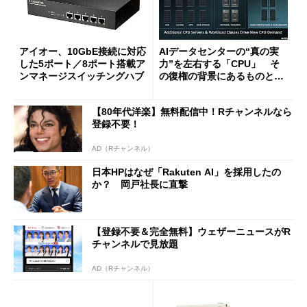
アイオー、10GbE接続に対応
AIデータセンターの“真の実
した5ポート／8ポート搭載ア
力”を左右する「CPU」 そ
ンマネージスイッチングハブ
の復権の背景にあるものと
は？
【80年代洋楽】無料配信中！Rチャンネルなら
登録不要！
AD（Rチャンネル）
日本HPはなぜ「Rakuten AI」を採用したの
か？ 岡戸社長に直撃
【登録不要＆完全無料】ウェザーニュースがR
チャンネルで見放題
AD（Rチャンネル）