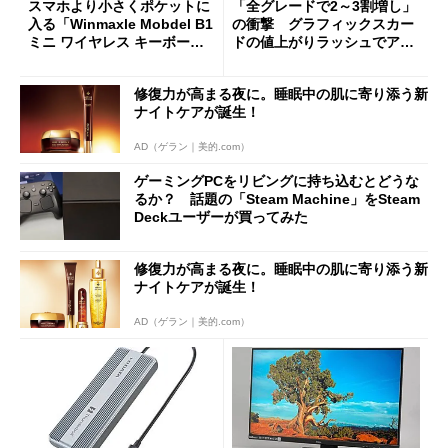
スマホより小さくポケットに
「全グレードで2～3割増し」
入る「Winmaxle Mobdel B1
の衝撃 グラフィックスカー
ミニ ワイヤレス キーボー
ドの値上がりラッシュでアキ
ド」がセールで10％オフの37
バの購入制限が深刻化
94円に
修復力が高まる夜に。睡眠中の肌に寄り添う新
ナイトケアが誕生！
AD（ゲラン｜美的.com）
ゲーミングPCをリビングに持ち込むとどうな
るか？ 話題の「Steam Machine」をSteam
Deckユーザーが買ってみた
修復力が高まる夜に。睡眠中の肌に寄り添う新
ナイトケアが誕生！
AD（ゲラン｜美的.com）