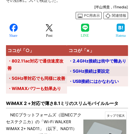
その効果について検証した。
[坪山博貴，ITmedia]
PC用表示
関連情報
Share
Post
LINE
Hatena
ココが「○」
ココが「×」
・802.11ac対応で通信速度改
・2.4GHz接続は街中で難あり
善
・5GHz接続は要設定
・5GHz帯対応でも同様に改善
・USB接続にはかなわない
・WiMAXパワーも効果あり
WiMAX 2＋対応で薄さ8.1ミリのスリムモバイルルータ
NECプラットフォームズ（旧NECアク
セステクニカ）の「Wi-Fi WALKER
WiMAX 2+ NAD11」（以下、NAD11）