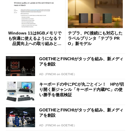
Windows 11は8GBメモリで
テプラ、PC接続にも対応した
も快適に使えるようになる？
ラベルプリンタ「テプラ PR
品質向上への取り組みと
O」新モデル
「26H2」に向けた中間報告
GOETHEとFINCHIがタッグを組み、新メディ
アを創設
AD（FINCHI on GOETHE）
キーボードの中にPCが丸ごとイン！ HPが切
り開く新ジャンル「キーボード内蔵PC」の使
い勝手を徹底検証
GOETHEとFINCHIがタッグを組み、新メディ
アを創設
AD（FINCHI on GOETHE）