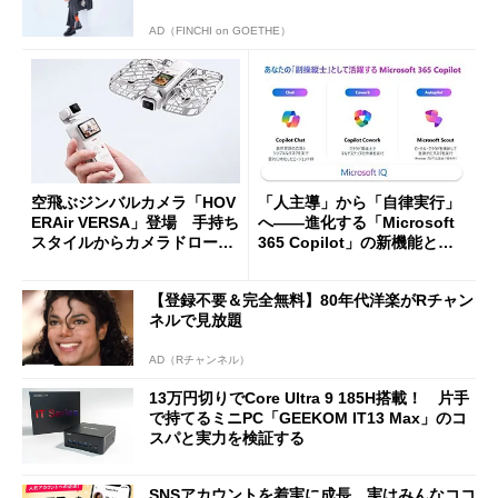
AD（FINCHI on GOETHE）
空飛ぶジンバルカメラ「HOV
「人主導」から「自律実行」
ERAir VERSA」登場 手持ち
へ――進化する「Microsoft
スタイルからカメラドローン
365 Copilot」の新機能とエ
に合体変形
ージェントAIの現在地
【登録不要＆完全無料】80年代洋楽がRチャン
ネルで見放題
AD（Rチャンネル）
13万円切りでCore Ultra 9 185H搭載！ 片手
で持てるミニPC「GEEKOM IT13 Max」のコ
スパと実力を検証する
SNSアカウントを着実に成長。実はみんなココ