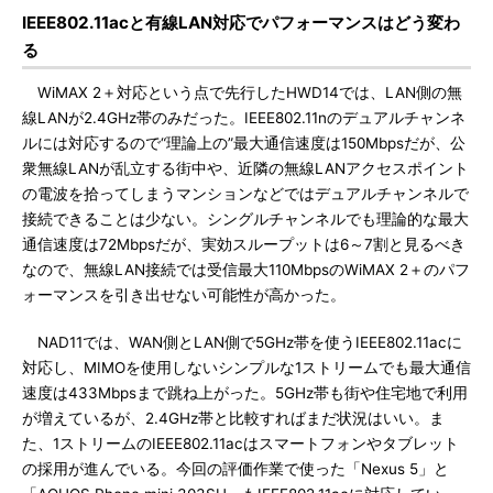
IEEE802.11acと有線LAN対応でパフォーマンスはどう変わ
る
WiMAX 2＋対応という点で先行したHWD14では、LAN側の無
線LANが2.4GHz帯のみだった。IEEE802.11nのデュアルチャンネ
ルには対応するので“理論上の”最大通信速度は150Mbpsだが、公
衆無線LANが乱立する街中や、近隣の無線LANアクセスポイント
の電波を拾ってしまうマンションなどではデュアルチャンネルで
接続できることは少ない。シングルチャンネルでも理論的な最大
通信速度は72Mbpsだが、実効スループットは6～7割と見るべき
なので、無線LAN接続では受信最大110MbpsのWiMAX 2＋のパフ
ォーマンスを引き出せない可能性が高かった。
NAD11では、WAN側とLAN側で5GHz帯を使うIEEE802.11acに
対応し、MIMOを使用しないシンプルな1ストリームでも最大通信
速度は433Mbpsまで跳ね上がった。5GHz帯も街や住宅地で利用
が増えているが、2.4GHz帯と比較すればまだ状況はいい。ま
た、1ストリームのIEEE802.11acはスマートフォンやタブレット
の採用が進んでいる。今回の評価作業で使った「Nexus 5」と