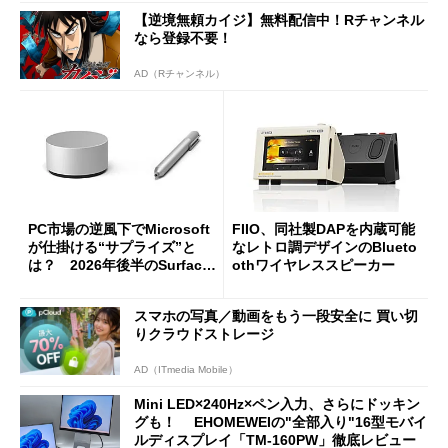
【逆境無頼カイジ】無料配信中！Rチャンネル
なら登録不要！
AD（Rチャンネル）
PC市場の逆風下でMicrosoft
FIIO、同社製DAPを内蔵可能
が仕掛ける“サプライズ”と
なレトロ調デザインのBlueto
は？ 2026年後半のSurface
othワイヤレススピーカー
新製品を予想する
スマホの写真／動画をもう一段安全に 買い切
りクラウドストレージ
AD（ITmedia Mobile）
Mini LED×240Hz×ペン入力、さらにドッキン
グも！ EHOMEWEIの"全部入り"16型モバイ
ルディスプレイ「TM-160PW」徹底レビュー