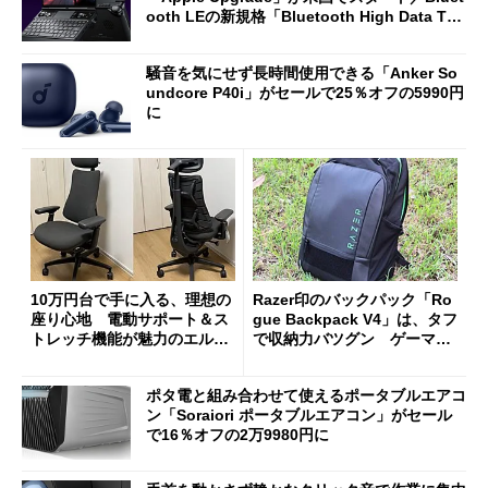
ooth LEの新規格「Bluetooth High Data Thr
oughput」が明...
騒音を気にせず長時間使用できる「Anker So
undcore P40i」がセールで25％オフの5990円
に
10万円台で手に入る、理想の
Razer印のバックパック「Ro
座り心地 電動サポート＆ス
gue Backpack V4」は、タフ
トレッチ機能が魅力のエルゴ
で収納力バツグン ゲーマー
ノミクスチェア「LiberNovo
じゃなくても欲しくなる
Omni Gen」を試す
ポタ電と組み合わせて使えるポータブルエアコ
ン「Soraiori ポータブルエアコン」がセール
で16％オフの2万9980円に