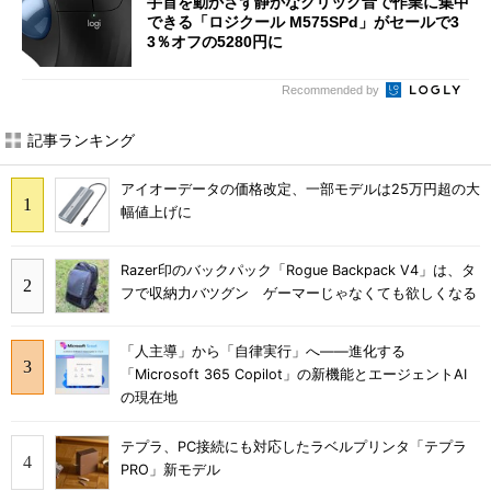
手首を動かさず静かなクリック音で作業に集中
できる「ロジクール M575SPd」がセールで3
3％オフの5280円に
Recommended by
記事ランキング
アイオーデータの価格改定、一部モデルは25万円超の大
幅値上げに
Razer印のバックパック「Rogue Backpack V4」は、タ
フで収納力バツグン ゲーマーじゃなくても欲しくなる
「人主導」から「自律実行」へ――進化する
「Microsoft 365 Copilot」の新機能とエージェントAI
の現在地
テプラ、PC接続にも対応したラベルプリンタ「テプラ
PRO」新モデル