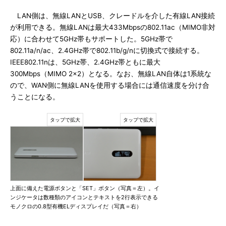
LAN側は、無線LANとUSB、クレードルを介した有線LAN接続
が利用できる。無線LANは最大433Mbpsの802.11ac（MIMO非対
応）に合わせて5GHz帯もサポートした。5GHz帯で
802.11a/n/ac、2.4GHz帯で802.11b/g/nに切換式で接続する。
IEEE802.11nは、5GHz帯、2.4GHz帯ともに最大
300Mbps（MIMO 2×2）となる。なお、無線LAN自体は1系統な
ので、WAN側に無線LANを使用する場合には通信速度を分け合
うことになる。
上面に備えた電源ボタンと「SET」ボタン（写真＝左）。イ
ンジケータは数種類のアイコンとテキストを2行表示できる
モノクロの0.8型有機ELディスプレイだ（写真＝右）