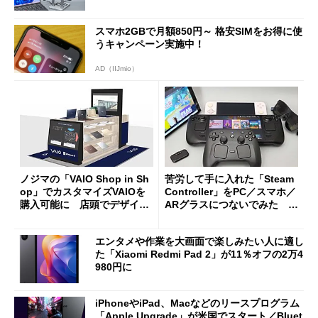
スマホ2GBで月額850円～ 格安SIMをお得に使
うキャンペーン実施中！
AD（IIJmio）
ノジマの「VAIO Shop in Sh
苦労して手に入れた「Steam
op」でカスタマイズVAIOを
Controller」をPC／スマホ／
購入可能に 店頭でデザイン
ARグラスにつないでみた ゲ
や質感を確認しながら購入可
ーム体験や実用性は？
能
エンタメや作業を大画面で楽しみたい人に適し
た「Xiaomi Redmi Pad 2」が11％オフの2万4
980円に
iPhoneやiPad、Macなどのリースプログラム
「Apple Upgrade」が米国でスタート／Bluet