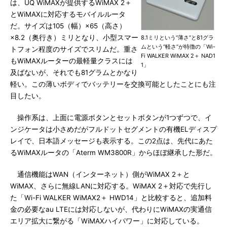
は、UQ WiMAXが提供するWiMAX 2＋
とWiMAXに対応するモバイルルータ
だ。サイズは105（幅）×65（高さ）
×8.2（奥行き）ミリとなり、小型スマー
8.1ミリという“薄さ”と81グラ
ムという“軽さ”が特徴の「Wi-
トフォン程度のサイズでスリムだ。重さ
Fi WALKER WiMAX 2＋ NAD1
もWiMAXルーターの最軽量クラスには
1」
及ばないが、それでも81グラムとかなり
軽い。この薄いボディでバッテリーを交換可能としたことにも注
目したい。
操作系は、上面に電源ボタンとセットボタンが1つずつで、イ
ンジケータは小さめだがフルドットセグメントの有機ELディスプ
レイで、日本語メッセージも表示する。この2点は、先代にあた
るWiMAXルータの「Aterm WM3800R」からほぼ継承した形だ。
通信機能はWAN（インターネット）側がWiMAX 2＋と
WiMAX、さらに無線LANに対応する。WiMAX 2＋対応で先行し
た「Wi-Fi WALKER WiMAX2＋ HWD14」と比較すると、追加料
金の必要なau LTEには対応しないが、代わりにWiMAXの実通信
エリア拡大に繋がる「WiMAXハイパワー」に対応している。