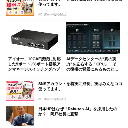
使ってます。
AD（Dreaw合同会社）
アイオー、10GbE接続に対応
AIデータセンターの“真の実
した5ポート／8ポート搭載ア
力”を左右する「CPU」 そ
ンマネージスイッチングハブ
の復権の背景にあるものと
は？
SNSアカウントを着実に成長。実はみんなココ
使ってます。
AD（Dreaw合同会社）
日本HPはなぜ「Rakuten AI」を採用したの
か？ 岡戸社長に直撃