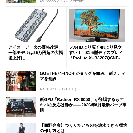
AD（COCO VILLA on GOETHE）
アイオーデータの価格改定、
フルHDより広く4Kより見や
一部モデルは25万円超の大幅
すい！ 31.5型ディスプレイ
値上げに
「ProLite XUB3297QSNP-B
1J」がテレワークにピッタリ
な理由
GOETHEとFINCHIがタッグを組み、新メディ
アを創設
AD（FINCHI on GOETHE）
新GPU「Radeon RX 9050」が登場するもア
キバの反応は静か――2026年8月最新パーツ事
情
【西野亮廣】つくりたいものを追求できる環境
の作り方とは