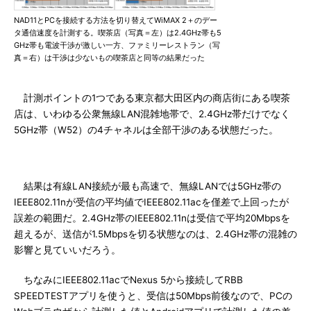
NAD11とPCを接続する方法を切り替えてWiMAX 2＋のデー
タ通信速度を計測する。喫茶店（写真＝左）は2.4GHz帯も5
GHz帯も電波干渉が激しい一方、ファミリーレストラン（写
真＝右）は干渉は少ないもの喫茶店と同等の結果だった
計測ポイントの1つである東京都大田区内の商店街にある喫茶
店は、いわゆる公衆無線LAN混雑地帯で、2.4GHz帯だけでなく
5GHz帯（W52）の4チャネルは全部干渉のある状態だった。
結果は有線LAN接続が最も高速で、無線LANでは5GHz帯の
IEEE802.11nが受信の平均値でIEEE802.11acを僅差で上回ったが
誤差の範囲だ。2.4GHz帯のIEEE802.11nは受信で平均20Mbpsを
超えるが、送信が1.5Mbpsを切る状態なのは、2.4GHz帯の混雑の
影響と見ていいだろう。
ちなみにIEEE802.11acでNexus 5から接続してRBB
SPEEDTESTアプリを使うと、受信は50Mbps前後なので、PCの