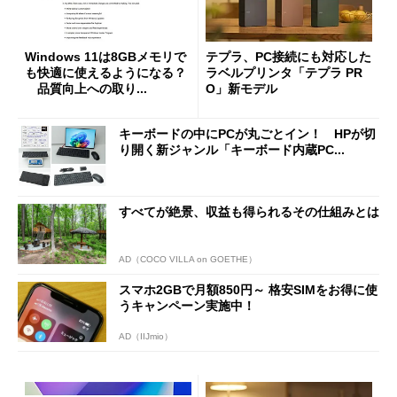
Windows 11は8GBメモリで
テプラ、PC接続にも対応した
も快適に使えるようになる？
ラベルプリンタ「テプラ PR
品質向上への取り...
O」新モデル
キーボードの中にPCが丸ごとイン！ HPが切
り開く新ジャンル「キーボード内蔵PC...
すべてが絶景、収益も得られるその仕組みとは
AD（COCO VILLA on GOETHE）
スマホ2GBで月額850円～ 格安SIMをお得に使
うキャンペーン実施中！
AD（IIJmio）