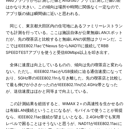
Webブラウザから計測した値とAndroidアプリで計測した値の差
はかなり大きい。この傾向は場所や時間に関係なく一定なので、
アプリ版の値は瞬間値に近いと思われる。
同じく、東京都大田区内の住宅地にあるファミリーレストラン
でも計測を行っている。ここは施設自体が公衆無線LANスポット
だが、先の喫茶店と比較すると無線LANの状態はクリーンだ。こ
こではIEEE802.11acでNexus 5からNAD11に接続してRBB
SPEEDTESTアプリを使うと受信60Mbps以上を叩き出す。
全体に速度は向上しているものの、傾向は先の喫茶店と変わら
ない。ただし、IEEE802.11acがUSB接続に迫る通信速度になって
おり、5GHz帯のIEEE802.11nも引き離した。先の喫茶店と比較し
て最も伸びが小さかったのがIEEE802.11nの2.4GHz帯となった
が、送信速度はほかと同等まで向上している。
この計測結果を総括すると、WiMAX 2＋の高速性を生かせるの
は有線LAN接続ということになるが、モバイルで使うことが前提
なら、IEEE802.11ac接続が望ましいとなる。2.4GHz帯でも実用
レベルで困ることはそうないと思うが、NAD11がIEEE802.11acに