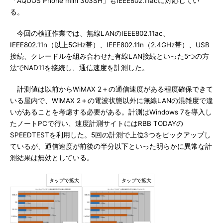
「AQUOS Phone mini 303SH」もIEEE802.11acに対応してい
る。
今回の検証作業では、無線LANのIEEE802.11ac、
IEEE802.11n（以上5GHz帯）、IEEE802.11n（2.4GHz帯）、USB
接続、クレードルを組み合わせた有線LAN接続といった5つの方
法でNAD11を接続し、通信速度を計測した。
計測値は以前からWiMAX 2＋の通信速度がある程度確保できて
いる屋内で、WiMAX 2＋の電波状態以外に無線LANの混雑度で違
いがあることを考慮する必要がある。計測はWindows 7を導入し
たノートPCで行い、速度計測サイトにはRBB TODAYの
SPEEDTESTを利用した。5回の計測で上位3つをピックアップし
ているが、通信速度が前後の半分以下といった明らかに異常な計
測結果は無効としている。