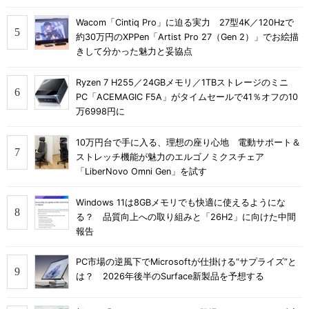
Wacom「Cintiq Pro」に迫る実力 27型4K／120Hzで
約30万円のXPPen「Artist Pro 27（Gen 2）」でお絵描
きして分かった魅力と妥協点
Ryzen 7 H255／24GBメモリ／1TBストレージのミニ
PC「ACEMAGIC F5A」がタイムセールで41％オフの10
万6998円に
10万円台で手に入る、理想の座り心地 電動サポート＆
ストレッチ機能が魅力のエルゴノミクスチェア
「LiberNovo Omni Gen」を試す
Windows 11は8GBメモリでも快適に使えるようにな
る？ 品質向上への取り組みと「26H2」に向けた中間
報告
PC市場の逆風下でMicrosoftが仕掛ける“サプライズ”と
は？ 2026年後半のSurface新製品を予想する