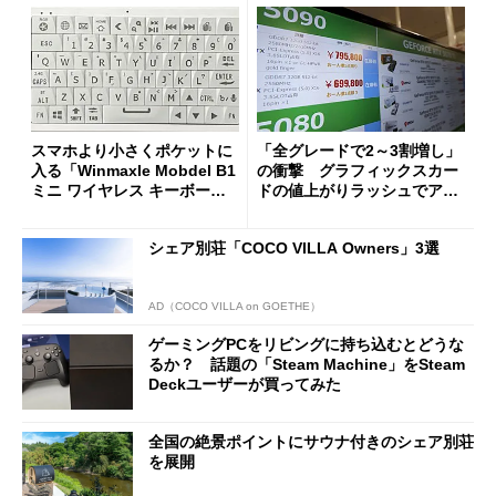
スマホより小さくポケットに
「全グレードで2～3割増し」
入る「Winmaxle Mobdel B1
の衝撃 グラフィックスカー
ミニ ワイヤレス キーボー
ドの値上がりラッシュでアキ
ド」がセールで10％オフの37
バの購入制限が深刻化
94円に
シェア別荘「COCO VILLA Owners」3選
AD（COCO VILLA on GOETHE）
ゲーミングPCをリビングに持ち込むとどうな
るか？ 話題の「Steam Machine」をSteam
Deckユーザーが買ってみた
全国の絶景ポイントにサウナ付きのシェア別荘
を展開