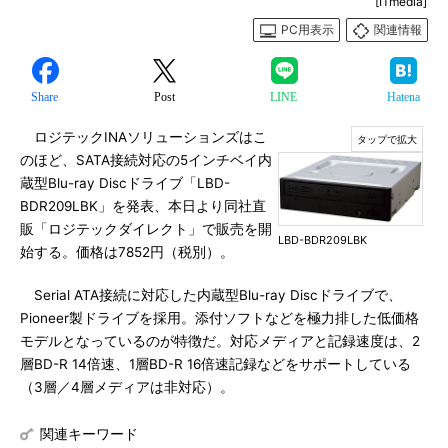
[ITmedia]
PC用表示
関連情報
Share
Post
LINE
Hatena
ロジテックINAソリューションズはこ
のほど、SATA接続対応の5インチベイ内
蔵型Blu-ray Discドライブ「LBD-
BDR209LBK」を発表、本日より同社直
販「ロジテックダイレクト」で販売を開
LBD-BDR209LBK
始する。価格は7852円（税別）。
Serial ATA接続に対応した内蔵型Blu-ray Discドライブで、
Pioneer製ドライブを採用。添付ソフトなどを極力排した低価格
モデルとなっているのが特徴だ。対応メディアと記録速度は、2
層BD-R 14倍速、1層BD-R 16倍速記録などをサポートしている
（3層／4層メディアは非対応）。
関連キーワード