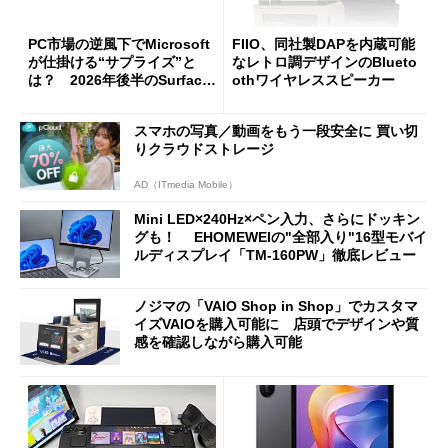
PC市場の逆風下でMicrosoft
FIIO、同社製DAPを内蔵可能
が仕掛ける“サプライズ”と
なレトロ調デザインのBlueto
は？ 2026年後半のSurface
othワイヤレススピーカー
新製品を予想する
スマホの写真／動画をもう一段安全に 買い切
りクラウドストレージ
AD（ITmedia Mobile）
Mini LED×240Hz×ペン入力、さらにドッキン
グも！ EHOMEWEIの"全部入り"16型モバイ
ルディスプレイ「TM-160PW」徹底レビュー
ノジマの「VAIO Shop in Shop」でカスタマ
イズVAIOを購入可能に 店頭でデザインや質
感を確認しながら購入可能