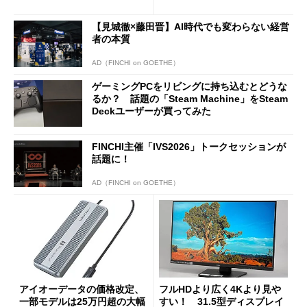
ド」がセールで10％オフの37
バの購入制限が深刻化
94円に
【見城徹×藤田晋】AI時代でも変わらない経営
者の本質
AD（FINCHI on GOETHE）
ゲーミングPCをリビングに持ち込むとどうな
るか？ 話題の「Steam Machine」をSteam
Deckユーザーが買ってみた
FINCHI主催「IVS2026」トークセッションが
話題に！
AD（FINCHI on GOETHE）
アイオーデータの価格改定、
フルHDより広く4Kより見や
一部モデルは25万円超の大幅
すい！ 31.5型ディスプレイ