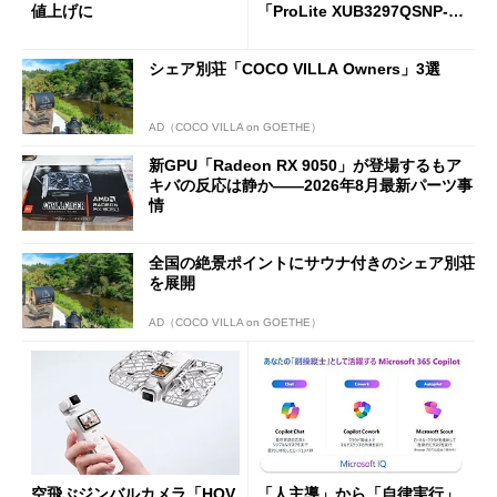
値上げに
「ProLite XUB3297QSNP-B
1J」がテレワークにピッタリ
な理由
シェア別荘「COCO VILLA Owners」3選
AD（COCO VILLA on GOETHE）
新GPU「Radeon RX 9050」が登場するもア
キバの反応は静か――2026年8月最新パーツ事
情
全国の絶景ポイントにサウナ付きのシェア別荘
を展開
AD（COCO VILLA on GOETHE）
空飛ぶジンバルカメラ「HOV
「人主導」から「自律実行」