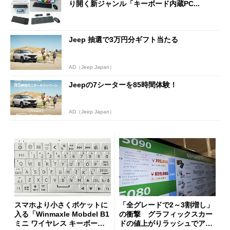
り開く新ジャンル「キーボード内蔵PC...
Jeep 抽選で3万円分ギフト当たる
AD（Jeep Japan）
Jeepの7シーターを85時間体験！
AD（Jeep Japan）
スマホより小さくポケットに
「全グレードで2～3割増し」
入る「Winmaxle Mobdel B1
の衝撃 グラフィックスカー
ミニ ワイヤレス キーボー
ドの値上がりラッシュでアキ