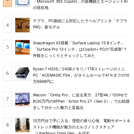
「Microsoft 365 Copilot」の新機能とエージェントAI
の現在地
テプラ、PC接続にも対応したラベルプリンタ「テプラ
PRO」新モデル
Snapdragon X2搭載「Surface Laptop 13.8インチ」
「Surface Pro 13インチ」はCopilot+ PCの“完成形”？
外観をじっくりとチェックしてみた
Ryzen 7 H255／24GBメモリ／1TBストレージのミニ
PC「ACEMAGIC F5A」がタイムセールで41％オフの10
万6998円に
Wacom「Cintiq Pro」に迫る実力 27型4K／120Hzで
約30万円のXPPen「Artist Pro 27（Gen 2）」でお絵描
きして分かった魅力と妥協点
10万円台で手に入る、理想の座り心地 電動サポート＆
ストレッチ機能が魅力のエルゴノミクスチェア
「LiberNovo Omni Gen」を試す