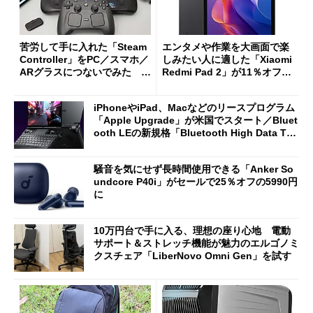
苦労して手に入れた「Steam
エンタメや作業を大画面で楽
Controller」をPC／スマホ／
しみたい人に適した「Xiaomi
ARグラスにつないでみた ゲ
Redmi Pad 2」が11％オフの
ーム体験や実用性は？
2万4980円に
iPhoneやiPad、Macなどのリースプログラム
「Apple Upgrade」が米国でスタート／Bluet
ooth LEの新規格「Bluetooth High Data Thr
oughput」が明...
騒音を気にせず長時間使用できる「Anker So
undcore P40i」がセールで25％オフの5990円
に
10万円台で手に入る、理想の座り心地 電動
サポート＆ストレッチ機能が魅力のエルゴノミ
クスチェア「LiberNovo Omni Gen」を試す