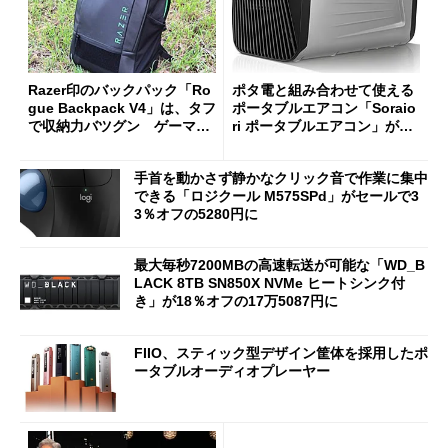
Razer印のバックパック「Ro
ポタ電と組み合わせて使える
gue Backpack V4」は、タフ
ポータブルエアコン「Soraio
で収納力バツグン ゲーマー
ri ポータブルエアコン」がセ
じゃなくても欲しくなる
ールで16％オフの2万9980円
に
手首を動かさず静かなクリック音で作業に集中
できる「ロジクール M575SPd」がセールで3
3％オフの5280円に
最大毎秒7200MBの高速転送が可能な「WD_B
LACK 8TB SN850X NVMe ヒートシンク付
き」が18％オフの17万5087円に
FIIO、スティック型デザイン筐体を採用したポ
ータブルオーディオプレーヤー