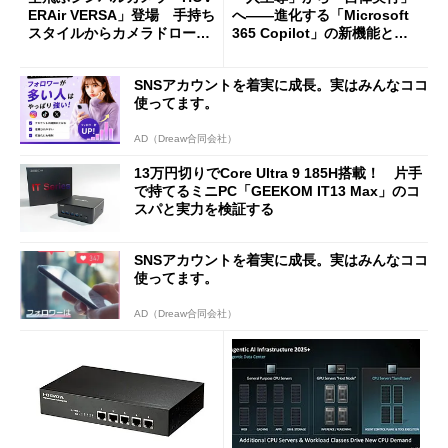
ERAir VERSA」登場 手持ち
へ――進化する「Microsoft
スタイルからカメラドローン
365 Copilot」の新機能とエ
に合体変形
ージェントAIの現在地
SNSアカウントを着実に成長。実はみんなココ
使ってます。
AD（Dreaw合同会社）
13万円切りでCore Ultra 9 185H搭載！ 片手
で持てるミニPC「GEEKOM IT13 Max」のコ
スパと実力を検証する
SNSアカウントを着実に成長。実はみんなココ
使ってます。
AD（Dreaw合同会社）