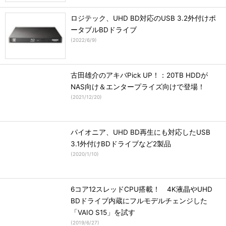
ロジテック、UHD BD対応のUSB 3.2外付けポ
ータブルBDドライブ
(
2022/6/9
)
古田雄介のアキバPick UP！：20TB HDDが
NAS向け＆エンタープライズ向けで登場！
(
2021/12/20
)
パイオニア、UHD BD再生にも対応したUSB
3.1外付けBDドライブなど2製品
(
2020/1/10
)
6コア12スレッドCPU搭載！ 4K液晶やUHD
BDドライブ内蔵にフルモデルチェンジした
「VAIO S15」を試す
(
2019/6/27
)