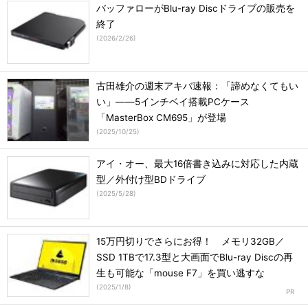
バッファローがBlu-ray Discドライブの販売を
終了
(
2026/2/26
)
古田雄介の週末アキバ速報：「諦めなくてもい
い」――5インチベイ搭載PCケース
「MasterBox CM695」が登場
(
2025/10/25
)
アイ・オー、最大16倍書き込みに対応した内蔵
型／外付け型BDドライブ
(
2025/5/28
)
15万円切りでさらにお得！ メモリ32GB／
SSD 1TBで17.3型と大画面でBlu-ray Discの再
生も可能な「mouse F7」を買い逃すな
(
2025/1/8
)