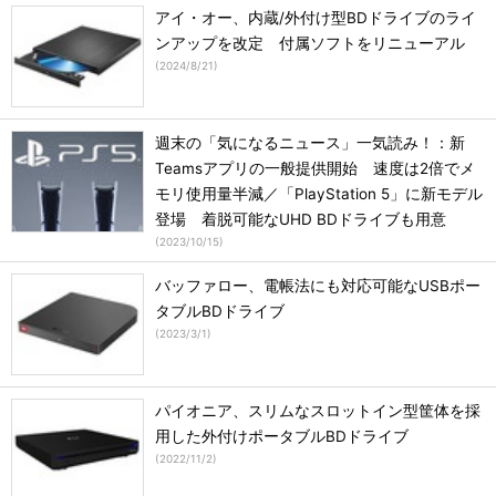
アイ・オー、内蔵/外付け型BDドライブのライ
ンアップを改定 付属ソフトをリニューアル
(
2024/8/21
)
週末の「気になるニュース」一気読み！：新
Teamsアプリの一般提供開始 速度は2倍でメ
モリ使用量半減／「PlayStation 5」に新モデル
登場 着脱可能なUHD BDドライブも用意
(
2023/10/15
)
バッファロー、電帳法にも対応可能なUSBポー
タブルBDドライブ
(
2023/3/1
)
パイオニア、スリムなスロットイン型筐体を採
用した外付けポータブルBDドライブ
(
2022/11/2
)