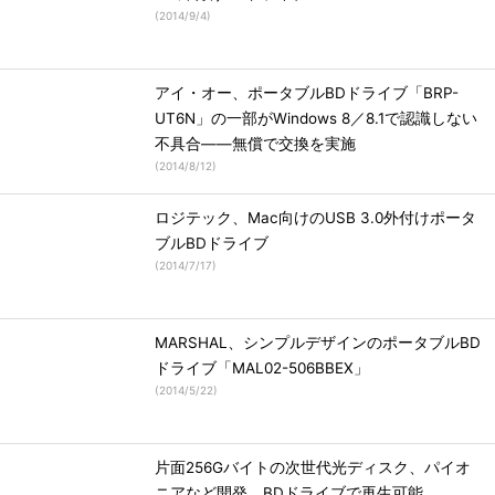
(
2014/9/4
)
アイ・オー、ポータブルBDドライブ「BRP-
UT6N」の一部がWindows 8／8.1で認識しない
不具合――無償で交換を実施
(
2014/8/12
)
ロジテック、Mac向けのUSB 3.0外付けポータ
ブルBDドライブ
(
2014/7/17
)
MARSHAL、シンプルデザインのポータブルBD
ドライブ「MAL02-506BBEX」
(
2014/5/22
)
片面256Gバイトの次世代光ディスク、パイオ
ニアなど開発 BDドライブで再生可能