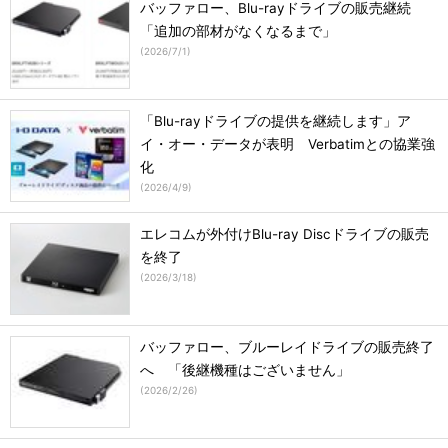
バッファロー、Blu-rayドライブの販売継続
「追加の部材がなくなるまで」
(
2026/7/1
)
「Blu-rayドライブの提供を継続します」ア
イ・オー・データが表明 Verbatimとの協業強
化
(
2026/4/9
)
エレコムが外付けBlu-ray Discドライブの販売
を終了
(
2026/3/18
)
バッファロー、ブルーレイドライブの販売終了
へ 「後継機種はございません」
(
2026/2/26
)