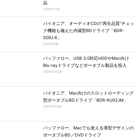
品
(
2015/1/15
)
パイオニア、オーディオCDの“再生品質”チェッ
ク機能も備えた内蔵型BDドライブ「BDR-
S09J-X」
(
2015/1/8
)
バッファロー、USB 3.0対応HDDやMac向け
Blu-rayドライブなどポータブル製品を投入
(
2014/12/25
)
パイオニア、Mac向けのスロットローディング
型ポータブルBDドライブ「BDR-XU03JM」
(
2014/11/28
)
バッファロー、Macでも使える薄型デザインの
ポータブルBD／DVDドライブ