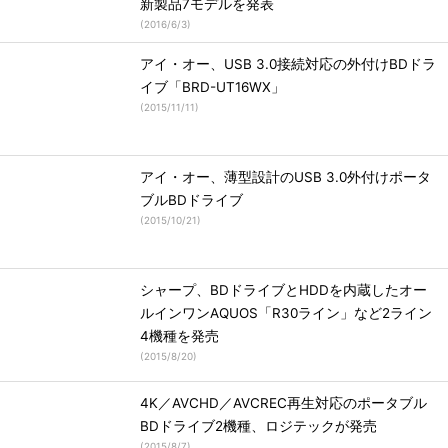
新製品7モデルを発表
(
2016/6/3
)
アイ・オー、USB 3.0接続対応の外付けBDドラ
イブ「BRD-UT16WX」
(
2015/11/11
)
アイ・オー、薄型設計のUSB 3.0外付けポータ
ブルBDドライブ
(
2015/10/21
)
シャープ、BDドライブとHDDを内蔵したオー
ルインワンAQUOS「R30ライン」など2ライン
4機種を発売
(
2015/8/20
)
4K／AVCHD／AVCREC再生対応のポータブル
BDドライブ2機種、ロジテックが発売
(
2015/8/7
)