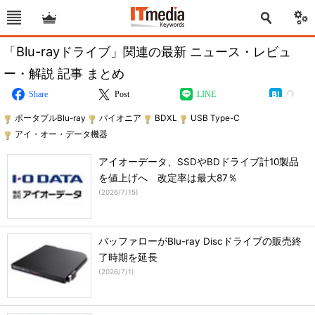
「Blu-rayドライブ」関連の最新 ニュース・レビュ
ー・解説 記事 まとめ
Share
Post
LINE
ポータブルBlu-ray
パイオニア
BDXL
USB Type-C
アイ・オー・データ機器
アイオーデータ、SSDやBDドライブ計10製品
を値上げへ 改定率は最大87％
(
2026/7/15
)
バッファローがBlu-ray Discドライブの販売終
了時期を延長
(
2026/7/1
)