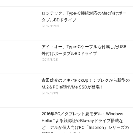
ロジテック、Type-C接続対応のMac向けポー
タブルBDドライブ
(
2017/11/16
)
アイ・オー、Type-Cケーブルも付属したUSB
外付けポータブルBDドライブ
(
2017/8/23
)
古田雄介のアキバPickUp！：プレクから新型の
M.2＆PCIe型NVMe SSDが登場！
(
2017/6/12
)
2016年PC／タブレット夏モデル：Windows
Helloによる顔認証やBlu-rayドライブ搭載な
ど デルが個人向けPC「Inspiron」シリーズの