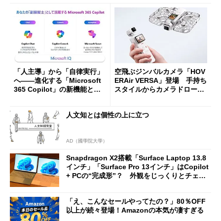
「人主導」から「自律実行」
空飛ぶジンバルカメラ「HOV
へ――進化する「Microsoft
ERAir VERSA」登場 手持ち
365 Copilot」の新機能とエ
スタイルからカメラドローン
ージェントAIの現在地
に合体変形
人文知とは個性の上に立つ
AD（國學院大學）
Snapdragon X2搭載「Surface Laptop 13.8
インチ」「Surface Pro 13インチ」はCopilot
+ PCの“完成形”？ 外観をじっくりとチェッ
クしてみた
「え、こんなセールやってたの？」80％OFF
以上が続々登場！Amazonの本気が凄すぎる