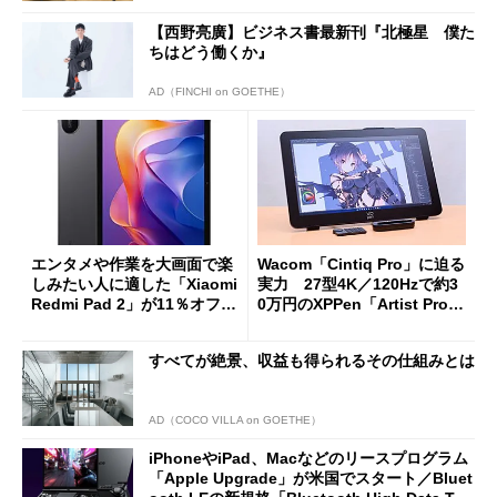
【西野亮廣】ビジネス書最新刊『北極星 僕た
ちはどう働くか』
AD（FINCHI on GOETHE）
エンタメや作業を大画面で楽
Wacom「Cintiq Pro」に迫る
しみたい人に適した「Xiaomi
実力 27型4K／120Hzで約3
Redmi Pad 2」が11％オフの
0万円のXPPen「Artist Pro 2
2万4980円に
7（Gen 2）」でお絵描きして
分かった魅力と妥協点
すべてが絶景、収益も得られるその仕組みとは
AD（COCO VILLA on GOETHE）
iPhoneやiPad、Macなどのリースプログラム
「Apple Upgrade」が米国でスタート／Bluet