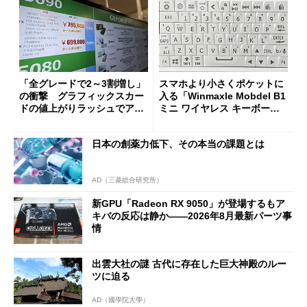
「全グレードで2～3割増し」
スマホより小さくポケットに
の衝撃 グラフィックスカー
入る「Winmaxle Mobdel B1
ドの値上がりラッシュでアキ
ミニ ワイヤレス キーボー
バの購入制限が深刻化
ド」がセールで10％オフの37
94円に
日本の創薬力低下、その本当の課題とは
AD（三菱総合研究所）
新GPU「Radeon RX 9050」が登場するもア
キバの反応は静か――2026年8月最新パーツ事
情
出雲大社の謎 古代に存在した巨大神殿のルー
ツに迫る
AD（國學院大學）