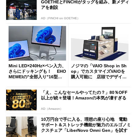
GOETHEとFINCHIがタッグを組み、新メディ
アを創設
AD（FINCHI on GOETHE）
Mini LED×240Hz×ペン入力、
ノジマの「VAIO Shop in Sh
さらにドッキングも！ EHO
op」でカスタマイズVAIOを
MEWEIの"全部入り"16型モ
購入可能に 店頭でデザイン
バイルディスプレイ「TM-16
や質感を確認しながら購入可
0PW」徹底レビュー
能
「え、こんなセールやってたの？」80％OFF
以上が続々登場！Amazonの本気が凄すぎる
AD（Amazon）
10万円台で手に入る、理想の座り心地 電動
サポート＆ストレッチ機能が魅力のエルゴノミ
クスチェア「LiberNovo Omni Gen」を試す