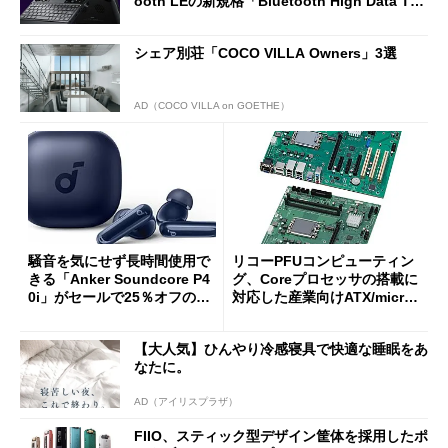
ooth LEの新規格「Bluetooth High Data Thr
oughput」が明...
シェア別荘「COCO VILLA Owners」3選
AD（COCO VILLA on GOETHE）
騒音を気にせず長時間使用で
リコーPFUコンピューティン
きる「Anker Soundcore P4
グ、Coreプロセッサの搭載に
0i」がセールで25％オフの59
対応した産業向けATX/micro
90円に
ATXマザーボード
【大人気】ひんやり冷感寝具で快適な睡眠をあ
なたに。
AD（アイリスプラザ）
FIIO、スティック型デザイン筐体を採用したポ