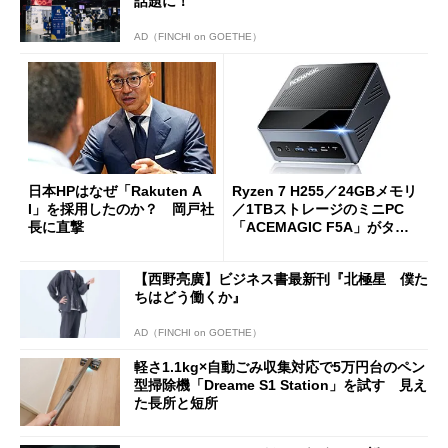
話題に！
AD（FINCHI on GOETHE）
日本HPはなぜ「Rakuten A
Ryzen 7 H255／24GBメモリ
I」を採用したのか？ 岡戸社
／1TBストレージのミニPC
長に直撃
「ACEMAGIC F5A」がタイ
ムセールで41％オフの10万69
98円に
【西野亮廣】ビジネス書最新刊『北極星 僕た
ちはどう働くか』
AD（FINCHI on GOETHE）
軽さ1.1kg×自動ごみ収集対応で5万円台のペン
型掃除機「Dreame S1 Station」を試す 見え
た長所と短所