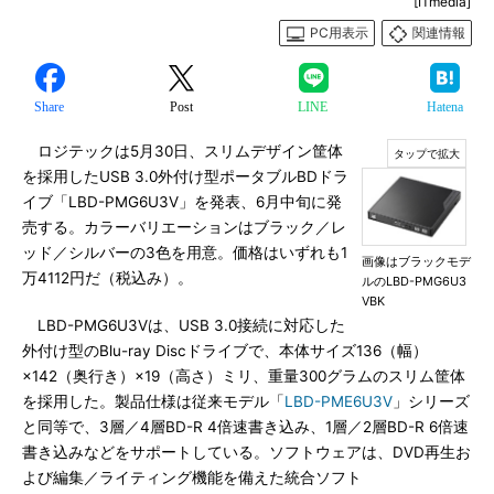
[ITmedia]
PC用表示
関連情報
Share
Post
LINE
Hatena
ロジテックは5月30日、スリムデザイン筐体
を採用したUSB 3.0外付け型ポータブルBDドラ
イブ「LBD-PMG6U3V」を発表、6月中旬に発
売する。カラーバリエーションはブラック／レ
ッド／シルバーの3色を用意。価格はいずれも1
画像はブラックモデ
万4112円だ（税込み）。
ルのLBD-PMG6U3
VBK
LBD-PMG6U3Vは、USB 3.0接続に対応した
外付け型のBlu-ray Discドライブで、本体サイズ136（幅）
×142（奥行き）×19（高さ）ミリ、重量300グラムのスリム筐体
を採用した。製品仕様は従来モデル「
LBD-PME6U3V
」シリーズ
と同等で、3層／4層BD-R 4倍速書き込み、1層／2層BD-R 6倍速
書き込みなどをサポートしている。ソフトウェアは、DVD再生お
よび編集／ライティング機能を備えた統合ソフト