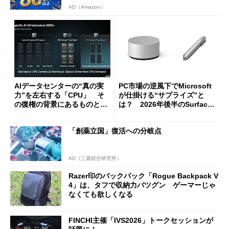
AD（Amazon）
AIデータセンターの“真の実
PC市場の逆風下でMicrosoft
力”を左右する「CPU」 そ
が仕掛ける“サプライズ”と
の復権の背景にあるものと
は？ 2026年後半のSurface
は？
新製品を予想する
「創薬立国」復活への分岐点
AD（三菱総合研究所）
Razer印のバックパック「Rogue Backpack V
4」は、タフで収納力バツグン ゲーマーじゃ
なくても欲しくなる
FINCHI主催「IVS2026」トークセッションが