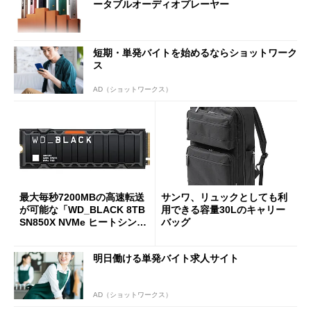
ータブルオーディオプレーヤー
短期・単発バイトを始めるならショットワーク
ス
AD（ショットワークス）
最大毎秒7200MBの高速転送
サンワ、リュックとしても利
が可能な「WD_BLACK 8TB
用できる容量30Lのキャリー
SN850X NVMe ヒートシンク
バッグ
付き」が18％オフの17万508
7円に
明日働ける単発バイト求人サイト
AD（ショットワークス）