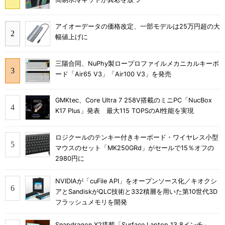
アイオーデータの価格改定、一部モデルは25万円超の大
幅値上げに
三陽合同、NuPhy製ロープロファイルメカニカルキーボ
ード「Air65 V3」「Air100 V3」を発売
GMKtec、Core Ultra 7 258V搭載のミニPC「NucBox
K17 Plus」発表 最大115 TOPSのAI性能を実現
ロジクールのテンキー付きキーボード・ワイヤレス小型
マウスのセット「MK250GRd」がセールで15％オフの
2980円に
NVIDIAが「cuFile API」をオープンソース化／キオクシ
アとSandiskがQLC技術と332積層を用いた第10世代3D
フラッシュメモリを開発
Snapdragon X2搭載「Surface Laptop 13.8インチ」