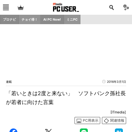
プロナビ
チョイ得！
AI PC Now!
ミニPC
連載
2016年3月1日
「若いときは2度と来ない」 ソフトバンク孫社長
が若者に向けた言葉
[ITmedia]
PC用表示
関連情報