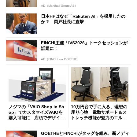
AD（Marshall Group AB）
日本HPはなぜ「Rakuten AI」を採用したの
か？ 岡戸社長に直撃
FINCHI主催「IVS2026」トークセッションが
話題に！
AD（FINCHI on GOETHE）
ノジマの「VAIO Shop in Sh
10万円台で手に入る、理想の
op」でカスタマイズVAIOを
座り心地 電動サポート＆ス
購入可能に 店頭でデザイン
トレッチ機能が魅力のエルゴ
や質感を確認しながら購入可
ノミクスチェア「LiberNovo
能
Omni Gen」を試す
GOETHEとFINCHIがタッグを組み、新メディ