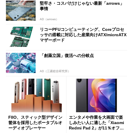
堅牢さ・コスパだけじゃない最新「arrows」
ut」が明...
事情
AD（arrows）
リコーPFUコンピューティング、Coreプロセ
ッサの搭載に対応した産業向けATX/microATX
マザーボード
「創薬立国」復活への分岐点
AD（三菱総合研究所）
FIIO、スティック型デザイン
エンタメや作業を大画面で楽
筐体を採用したポータブルオ
しみたい人に適した「Xiaomi
ーディオプレーヤー
Redmi Pad 2」が11％オフの