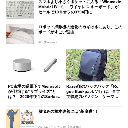
スマホより小さくポケットに入る「Winmaxle
Mobdel B1 ミニ ワイヤレス キーボード」が
セールで10％オフの3794円に
ロボット掃除機の進化のカギは水にあり。この
ボードがすごい理由
AD（Dreame）
PC市場の逆風下でMicrosoft
Razer印のバックパック「Ro
が仕掛ける“サプライズ”と
gue Backpack V4」は、タフ
は？ 2026年後半のSurface
で収納力バツグン ゲーマー
新製品を予想する
じゃなくても欲しくなる
肌悩みの根本改善には“基底膜”！
AD（エリクシール on 美的.com）