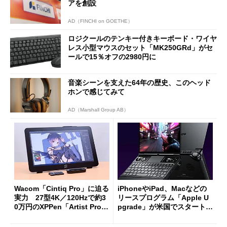
アを創設
AD（FINCHI on GOETHE）
ロジクールのテンキー付きキーボード・ワイヤ
レス小型マウスのセット「MK250GRd」がセ
ールで15％オフの2980円に
音楽シーンを支えた64年の歴史、このヘッド
ホンで感じてみて
AD（Marshall Group AB）
Wacom「Cintiq Pro」に迫る
iPhoneやiPad、Macなどの
実力 27型4K／120Hzで約3
リースプログラム「Apple U
0万円のXPPen「Artist Pro 2
pgrade」が米国でスタート／
7（Gen 2）」でお絵描きして
Bluetooth LEの新規格「Blu
分かった魅力と妥協点
etooth High Data Throughp