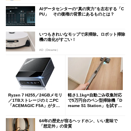
AIデータセンターの“真の実力”を左右する「C
PU」 その復権の背景にあるものとは？
いつもきれいなモップで床掃除。ロボット掃除
機の進化がすごい！
AD（Dreame）
Ryzen 7 H255／24GBメモリ
軽さ1.1kg×自動ごみ収集対応
／1TBストレージのミニPC
で5万円台のペン型掃除機「D
「ACEMAGIC F5A」がタイ
reame S1 Station」を試す
ムセールで41％オフの10万69
見えた長所と短所
98円に
64年の歴史が宿るヘッドホン、いい意味で
「想定外」の音質