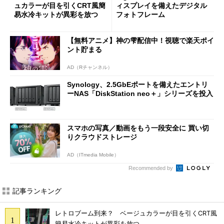
ュカラーが目を引くCRT風簡
ィスプレイを備えたデジタル
易水冷キットが異彩を放つ
フォトフレーム
【無料アニメ】神の雫配信中！視聴で楽天ポイ
ント貯まる
AD（Rチャンネル）
Synology、2.5GbEポートを備えたエントリ
ーNAS「DiskStation neo＋」シリーズを投入
スマホの写真／動画をもう一段安全に 買い切
りクラウドストレージ
AD（ITmedia Mobile）
Recommended by
記事ランキング
レトロブーム到来？ ベージュカラーが目を引くCRT風
簡易水冷キットが異彩を放つ