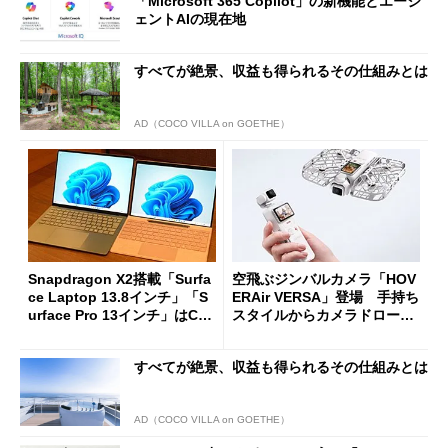
「Microsoft 365 Copilot」の新機能とエージ
ェントAIの現在地
すべてが絶景、収益も得られるその仕組みとは
AD（COCO VILLA on GOETHE）
Snapdragon X2搭載「Surfa
空飛ぶジンバルカメラ「HOV
ce Laptop 13.8インチ」「S
ERAir VERSA」登場 手持ち
urface Pro 13インチ」はCop
スタイルからカメラドローン
ilot+ PCの“完成形”？ 外観
に合体変形
をじっくりとチェックしてみ
すべてが絶景、収益も得られるその仕組みとは
た
AD（COCO VILLA on GOETHE）