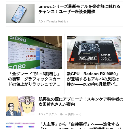
arrowsシリーズ最新モデルを発売前に触れる
チャンス！ユーザー座談会開催
AD（ ITmedia Mobile）
「全グレードで2～3割増し」
新GPU「Radeon RX 9050」
の衝撃 グラフィックスカー
が登場するもアキバの反応は
ドの値上がりラッシュでアキ
静か――2026年8月最新パー
バの購入制限が深刻化
ツ事情
肌再生の源にアプローチ！スキンケア科学者の
次田哲也さんが案内
AD（エリクシール on 美的.com）
「人主導」から「自律実行」へ――進化する