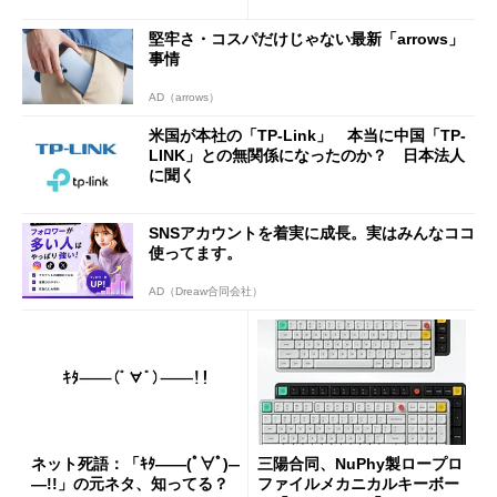
2万4980円に
堅牢さ・コスパだけじゃない最新「arrows」
事情
AD（arrows）
米国が本社の「TP-Link」 本当に中国「TP-
LINK」との無関係になったのか？ 日本法人
に聞く
SNSアカウントを着実に成長。実はみんなココ
使ってます。
AD（Dreaw合同会社）
ネット死語：「ｷﾀ――(ﾟ∀ﾟ)―
三陽合同、NuPhy製ロープロ
―!!」の元ネタ、知ってる？
ファイルメカニカルキーボー