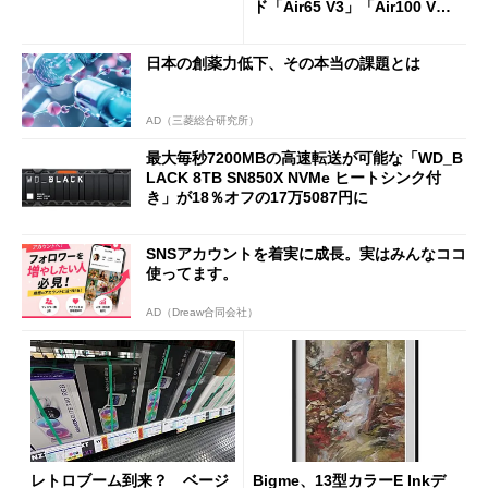
ド「Air65 V3」「Air100 V
3」を発売
日本の創薬力低下、その本当の課題とは
AD（三菱総合研究所）
最大毎秒7200MBの高速転送が可能な「WD_B
LACK 8TB SN850X NVMe ヒートシンク付
き」が18％オフの17万5087円に
SNSアカウントを着実に成長。実はみんなココ
使ってます。
AD（Dreaw合同会社）
レトロブーム到来？ ベージ
Bigme、13型カラーE Inkデ