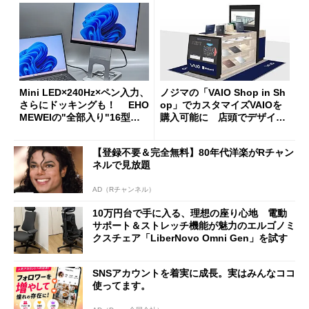
Mini LED×240Hz×ペン入力、
ノジマの「VAIO Shop in Sh
さらにドッキングも！ EHO
op」でカスタマイズVAIOを
MEWEIの"全部入り"16型モ
購入可能に 店頭でデザイン
バイルディスプレイ「TM-16
や質感を確認しながら購入可
0PW」徹底レビュー
能
【登録不要＆完全無料】80年代洋楽がRチャン
ネルで見放題
AD（Rチャンネル）
10万円台で手に入る、理想の座り心地 電動
サポート＆ストレッチ機能が魅力のエルゴノミ
クスチェア「LiberNovo Omni Gen」を試す
SNSアカウントを着実に成長。実はみんなココ
使ってます。