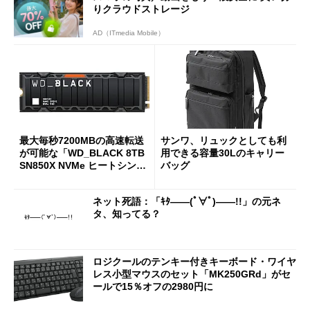
りクラウドストレージ
AD（ITmedia Mobile）
最大毎秒7200MBの高速転送
サンワ、リュックとしても利
が可能な「WD_BLACK 8TB
用できる容量30Lのキャリー
SN850X NVMe ヒートシンク
バッグ
付き」が18％オフの17万508
7円に
ネット死語：「ｷﾀ――(ﾟ∀ﾟ)――!!」の元ネ
タ、知ってる？
ロジクールのテンキー付きキーボード・ワイヤ
レス小型マウスのセット「MK250GRd」がセ
ールで15％オフの2980円に