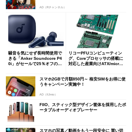
AD（Rチャンネル）
騒音を気にせず長時間使用で
リコーPFUコンピューティン
きる「Anker Soundcore P4
グ、Coreプロセッサの搭載に
0i」がセールで25％オフの59
対応した産業向けATX/micro
90円に
ATXマザーボード
スマホ2GBで月額850円～ 格安SIMをお得に使
うキャンペーン実施中！
AD（IIJmio）
FIIO、スティック型デザイン筐体を採用したポ
ータブルオーディオプレーヤー
スマホの写真／動画をもう一段安全に 買い切