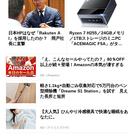
日本HPはなぜ「Rakuten A
Ryzen 7 H255／24GBメモリ
I」を採用したのか？ 岡戸社
／1TBストレージのミニPC
長に直撃
「ACEMAGIC F5A」がタイ
ムセールで41％オフの10万69
98円に
「え、こんなセールやってたの？」80％OFF
以上が続々登場！Amazonの本気が凄すぎる
AD（Amazon）
軽さ1.1kg×自動ごみ収集対応で5万円台のペン
型掃除機「Dreame S1 Station」を試す 見え
た長所と短所
【大人気】ひんやり冷感寝具で快適な睡眠をあ
なたに。
AD（アイリスプラザ）