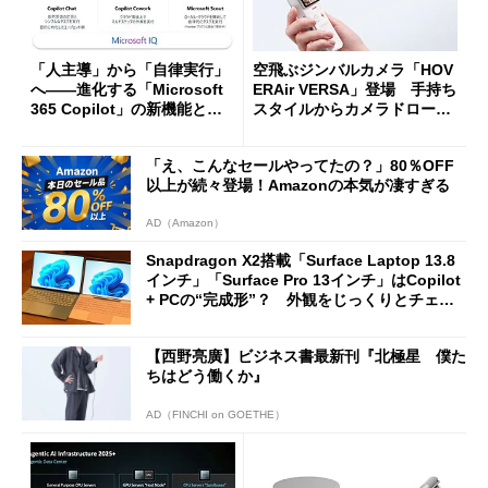
「人主導」から「自律実行」
空飛ぶジンバルカメラ「HOV
へ――進化する「Microsoft
ERAir VERSA」登場 手持ち
365 Copilot」の新機能とエ
スタイルからカメラドローン
ージェントAIの現在地
に合体変形
「え、こんなセールやってたの？」80％OFF
以上が続々登場！Amazonの本気が凄すぎる
AD（Amazon）
Snapdragon X2搭載「Surface Laptop 13.8
インチ」「Surface Pro 13インチ」はCopilot
+ PCの“完成形”？ 外観をじっくりとチェッ
クしてみた
【西野亮廣】ビジネス書最新刊『北極星 僕た
ちはどう働くか』
AD（FINCHI on GOETHE）