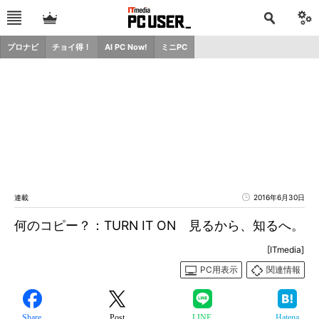
プロナビ
チョイ得！
AI PC Now!
ミニPC
連載
2016年6月30日
何のコピー？：TURN IT ON 見るから、知るへ。
[ITmedia]
PC用表示
関連情報
Share
Post
LINE
Hatena