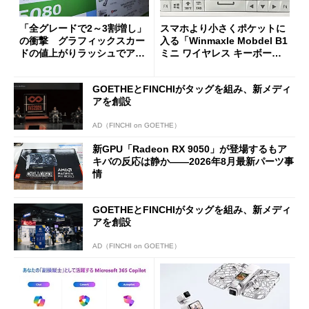
「全グレードで2～3割増し」
スマホより小さくポケットに
の衝撃 グラフィックスカー
入る「Winmaxle Mobdel B1
ドの値上がりラッシュでアキ
ミニ ワイヤレス キーボー
バの購入制限が深刻化
ド」がセールで10％オフの37
94円に
GOETHEとFINCHIがタッグを組み、新メディ
アを創設
AD（FINCHI on GOETHE）
新GPU「Radeon RX 9050」が登場するもア
キバの反応は静か――2026年8月最新パーツ事
情
GOETHEとFINCHIがタッグを組み、新メディ
アを創設
AD（FINCHI on GOETHE）