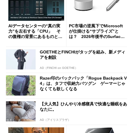
AIデータセンターの“真の実
PC市場の逆風下でMicrosoft
力”を左右する「CPU」 そ
が仕掛ける“サプライズ”と
の復権の背景にあるものと
は？ 2026年後半のSurface
は？
新製品を予想する
GOETHEとFINCHIがタッグを組み、新メディ
アを創設
AD（FINCHI on GOETHE）
Razer印のバックパック「Rogue Backpack V
4」は、タフで収納力バツグン ゲーマーじゃ
なくても欲しくなる
【大人気】ひんやり冷感寝具で快適な睡眠をあ
なたに。
AD（アイリスプラザ）