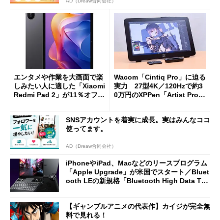
AD（Dreaw合同会社）
エンタメや作業を大画面で楽
Wacom「Cintiq Pro」に迫る
しみたい人に適した「Xiaomi
実力 27型4K／120Hzで約3
Redmi Pad 2」が11％オフの
0万円のXPPen「Artist Pro 2
2万4980円に
7（Gen 2）」でお絵描きして
分かった魅力と妥協点
SNSアカウントを着実に成長。実はみんなココ
使ってます。
AD（Dreaw合同会社）
iPhoneやiPad、Macなどのリースプログラム
「Apple Upgrade」が米国でスタート／Bluet
ooth LEの新規格「Bluetooth High Data Thr
oughput」が明...
【ギャンブルアニメの代表作】カイジが完全無
料で見れる！