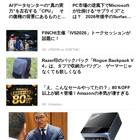
AIデータセンターの“真の実
PC市場の逆風下でMicrosoft
力”を左右する「CPU」 そ
が仕掛ける“サプライズ”と
の復権の背景にあるものと
は？ 2026年後半のSurface
は？
新製品を予想する
FINCHI主催「IVS2026」トークセッションが
話題に！
AD（FINCHI on GOETHE）
Razer印のバックパック「Rogue Backpack V
4」は、タフで収納力バツグン ゲーマーじゃ
なくても欲しくなる
「え、こんなセールやってたの？」80％OFF
以上が続々登場！Amazonの本気が凄すぎる
AD（Amazon）