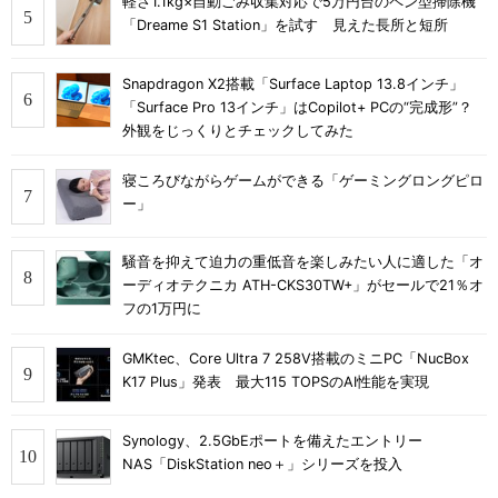
軽さ1.1kg×自動ごみ収集対応で5万円台のペン型掃除機
「Dreame S1 Station」を試す 見えた長所と短所
Snapdragon X2搭載「Surface Laptop 13.8インチ」
「Surface Pro 13インチ」はCopilot+ PCの“完成形”？
外観をじっくりとチェックしてみた
寝ころびながらゲームができる「ゲーミングロングピロ
ー」
騒音を抑えて迫力の重低音を楽しみたい人に適した「オ
ーディオテクニカ ATH-CKS30TW+」がセールで21％オ
フの1万円に
GMKtec、Core Ultra 7 258V搭載のミニPC「NucBox
K17 Plus」発表 最大115 TOPSのAI性能を実現
Synology、2.5GbEポートを備えたエントリー
NAS「DiskStation neo＋」シリーズを投入