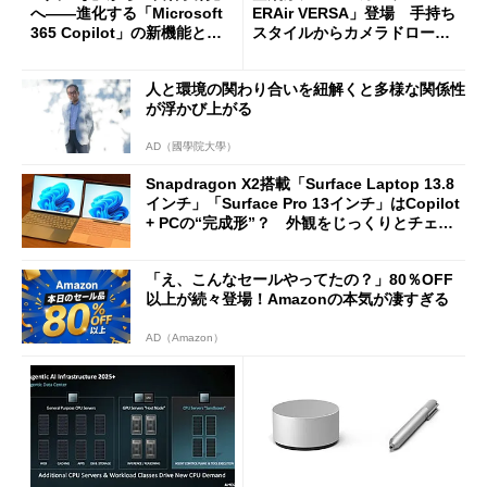
へ――進化する「Microsoft
ERAir VERSA」登場 手持ち
365 Copilot」の新機能とエ
スタイルからカメラドローン
ージェントAIの現在地
に合体変形
人と環境の関わり合いを紐解くと多様な関係性
が浮かび上がる
AD（國學院大學）
Snapdragon X2搭載「Surface Laptop 13.8
インチ」「Surface Pro 13インチ」はCopilot
+ PCの“完成形”？ 外観をじっくりとチェッ
クしてみた
「え、こんなセールやってたの？」80％OFF
以上が続々登場！Amazonの本気が凄すぎる
AD（Amazon）