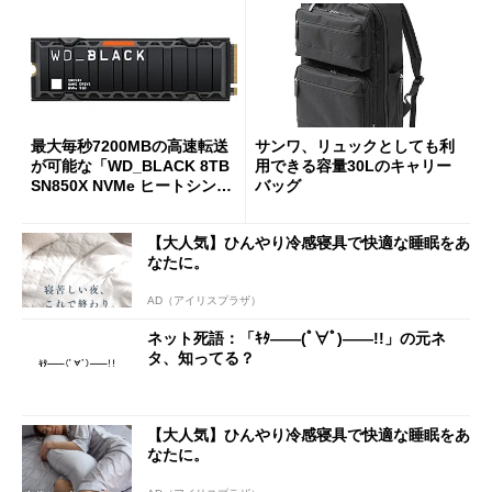
最大毎秒7200MBの高速転送
サンワ、リュックとしても利
が可能な「WD_BLACK 8TB
用できる容量30Lのキャリー
SN850X NVMe ヒートシンク
バッグ
付き」が18％オフの17万508
7円に
【大人気】ひんやり冷感寝具で快適な睡眠をあ
なたに。
AD（アイリスプラザ）
ネット死語：「ｷﾀ――(ﾟ∀ﾟ)――!!」の元ネ
タ、知ってる？
【大人気】ひんやり冷感寝具で快適な睡眠をあ
なたに。