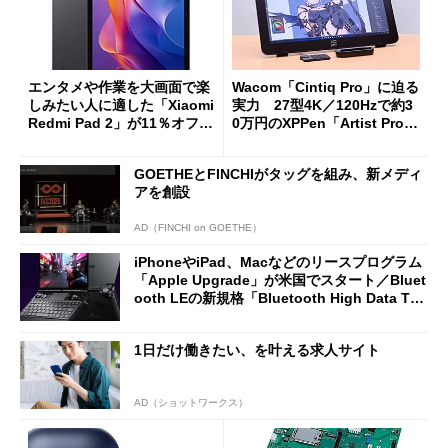
エンタメや作業を大画面で楽
Wacom「Cintiq Pro」に迫る
しみたい人に適した「Xiaomi
実力 27型4K／120Hzで約3
Redmi Pad 2」が11％オフの
0万円のXPPen「Artist Pro 2
2万4980円に
7（Gen 2）」でお絵描きして
分かった魅力と妥協点
GOETHEとFINCHIがタッグを組み、新メディ
アを創設
AD（FINCHI on GOETHE）
iPhoneやiPad、Macなどのリースプログラム
「Apple Upgrade」が米国でスタート／Bluet
ooth LEの新規格「Bluetooth High Data Thr
oughput」が明...
1日だけ働きたい、を叶える求人サイト
AD（ショットワークス）