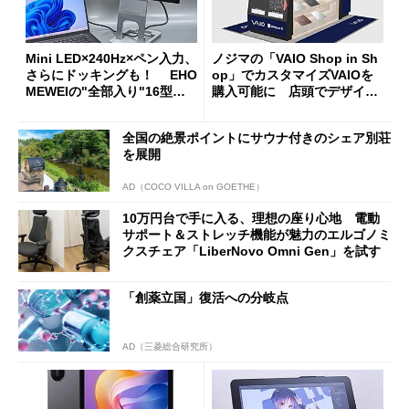
Mini LED×240Hz×ペン入力、
ノジマの「VAIO Shop in Sh
さらにドッキングも！ EHO
op」でカスタマイズVAIOを
MEWEIの"全部入り"16型モ
購入可能に 店頭でデザイン
バイルディスプレイ「TM-16
や質感を確認しながら購入可
0PW」徹底レビュー
能
全国の絶景ポイントにサウナ付きのシェア別荘
を展開
AD（COCO VILLA on GOETHE）
10万円台で手に入る、理想の座り心地 電動
サポート＆ストレッチ機能が魅力のエルゴノミ
クスチェア「LiberNovo Omni Gen」を試す
「創薬立国」復活への分岐点
AD（三菱総合研究所）