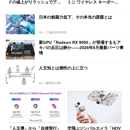
ドの値上がりラッシュでアキ
ミニ ワイヤレス キーボー
バの購入制限が深刻化
ド」がセールで10％オフの37
94円に
日本の創薬力低下、その本当の課題とは
AD（三菱総合研究所）
新GPU「Radeon RX 9050」が登場するもア
キバの反応は静か――2026年8月最新パーツ事
情
人文知とは個性の上に立つ
AD（國學院大學）
「人主導」から「自律実行」
空飛ぶジンバルカメラ「HOV