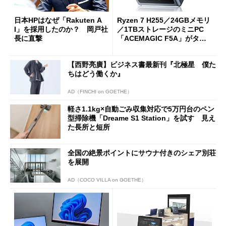
日本HPはなぜ「Rakuten A
Ryzen 7 H255／24GBメモリ
I」を採用したのか？ 岡戸社
／1TBストレージのミニPC
長に直撃
「ACEMAGIC F5A」がタイ
ムセールで41％オフの10万69
98円に
【西野亮廣】ビジネス書最新刊『北極星 僕た
ちはどう働くか』
AD（FINCHI on GOETHE）
軽さ1.1kg×自動ごみ収集対応で5万円台のペン
型掃除機「Dreame S1 Station」を試す 見え
た長所と短所
全国の絶景ポイントにサウナ付きのシェア別荘
を展開
AD（COCO VILLA on GOETHE）