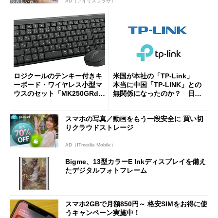
AD（アイリスプラザ）
ロジクールのテンキー付きキ
米国が本社の「TP-Link」
ーボード・ワイヤレス小型マ
本当に中国「TP-LINK」との
ウスのセット「MK250GRd」
無関係になったのか？ 日本
がセールで15％オフの2980円
法人に聞く
に
スマホの写真／動画をもう一段安全に 買い切
りクラウドストレージ
AD（ITmedia Mobile）
Bigme、13型カラーE Inkディスプレイを備え
たデジタルフォトフレーム
スマホ2GBで月額850円～ 格安SIMをお得に使
うキャンペーン実施中！