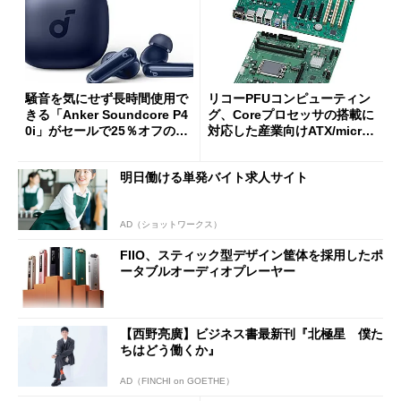
騒音を気にせず長時間使用で
リコーPFUコンピューティン
きる「Anker Soundcore P4
グ、Coreプロセッサの搭載に
0i」がセールで25％オフの59
対応した産業向けATX/micro
90円に
ATXマザーボード
明日働ける単発バイト求人サイト
AD（ショットワークス）
FIIO、スティック型デザイン筐体を採用したポ
ータブルオーディオプレーヤー
【西野亮廣】ビジネス書最新刊『北極星 僕た
ちはどう働くか』
AD（FINCHI on GOETHE）