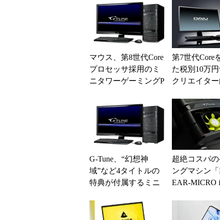
マウス、第8世代Core
第7世代Cor
プロセッサ採用のミ
た税別10万
ニタワーゲーミングP
クリエイター
Cなど2製品
G-Tune、“幻想神
超絶コスパの
域”など4タイトルの
ングマシン「N
特典が付属するミニ
EAR-MICRO 
タワーゲーミングPC
(1/3)