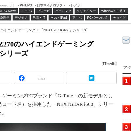
ponsord｜
日本マイクロソフト
レノボ
PHILIPS
ミニPC
プロナビ
ゲーミング
クリエイター
Windows 10終了
AI PC Now!
30周年
デジモノ
教育とIT
Mac・iPad
アキバ
PCパーツの道
チョイ得
70のハイエンドゲーミングPC「NEXTGEAR i660」シリーズ
e＋Z270のハイエンドゲーミング
0」シリーズ
[
ITmedia
]
アク
Share
ーミングPCブランド「G-Tune」の新モデルとし
＝開発コード名）を採用した「NEXTGEAR i660」シリー
た。