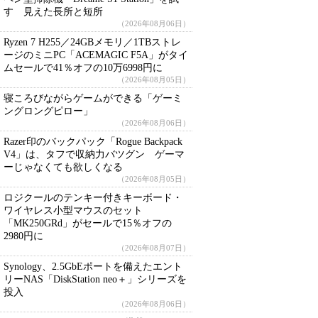
す 見えた長所と短所
（2026年08月06日）
Ryzen 7 H255／24GBメモリ／1TBストレ
ージのミニPC「ACEMAGIC F5A」がタイ
ムセールで41％オフの10万6998円に
（2026年08月05日）
寝ころびながらゲームができる「ゲーミ
ングロングピロー」
（2026年08月06日）
Razer印のバックパック「Rogue Backpack
V4」は、タフで収納力バツグン ゲーマ
ーじゃなくても欲しくなる
（2026年08月05日）
ロジクールのテンキー付きキーボード・
ワイヤレス小型マウスのセット
「MK250GRd」がセールで15％オフの
2980円に
（2026年08月07日）
Synology、2.5GbEポートを備えたエント
リーNAS「DiskStation neo＋」シリーズを
投入
（2026年08月06日）