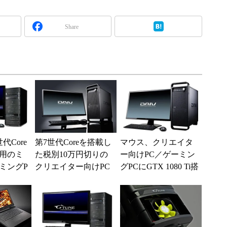
Share
代Core
第7世代Coreを搭載し
マウス、クリエイタ
用のミ
た税別10万円切りの
ー向けPC／ゲーミン
ミングP
クリエイター向けPC
グPCにGTX 1080 Ti搭
載モデル計3構成を追
加