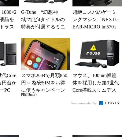
1080×2
G-Tune、“幻想神
超絶コスパのゲーミ
K液晶を
域”など4タイトルの
ングマシン「NEXTG
トラス
特典が付属するミニ
EAR-MICRO im570」
を発売
タワーゲーミングPC
(1/3)
代Core
スマホ2GBで月額850
マウス、100mm幅筐
万円台か
円～ 格安SIMをお得
体を採用した第9世代
ーPC
に使うキャンペーン
Core搭載スリムデス
PR(IIJmio)
実施中！
クトップPC
Recommended by