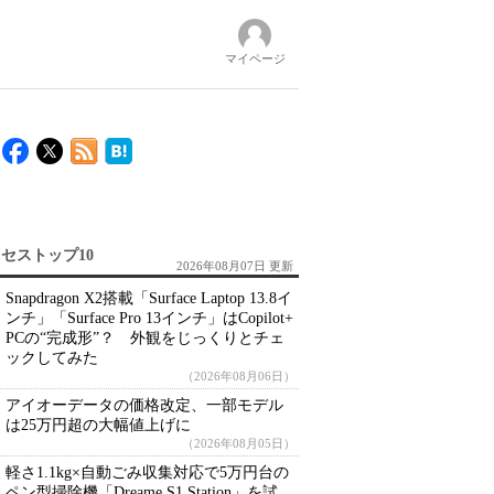
マイページ
セストップ10
2026年08月07日 更新
Snapdragon X2搭載「Surface Laptop 13.8イ
ンチ」「Surface Pro 13インチ」はCopilot+
PCの“完成形”？ 外観をじっくりとチェ
ックしてみた
（2026年08月06日）
アイオーデータの価格改定、一部モデル
は25万円超の大幅値上げに
（2026年08月05日）
軽さ1.1kg×自動ごみ収集対応で5万円台の
ペン型掃除機「Dreame S1 Station」を試