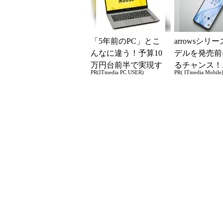
「5年前のPC」とこ
arrowsシリ
んなに違う！予算10
デルを発売前
万円台前半で実現す
るチャンス！
PR(ITmedia PC USER)
PR( ITmedia Mobile
る快適PCライフ
ー座談会開催