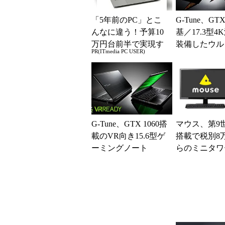
「5年前のPC」とこ
G-Tune、GTX 
んなに違う！予算10
基／17.3型4
万円台前半で実現す
装備したウル
PR(ITmedia PC USER)
る快適PCライフ
ペックノート
G-Tune、GTX 1060搭
マウス、第9世
載のVR向き15.6型ゲ
搭載で税別8
ーミングノート
らのミニタワ