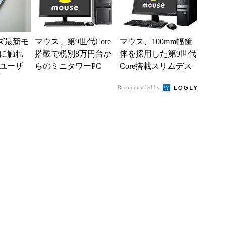
ーズ最新モ
マウス、第9世代Core
マウス、100mm幅筐
に触れ
搭載で税別8万円台か
体を採用した第9世代
ユーザ
らのミニタワーPC
Core搭載スリムデス
)
クトップPC
Recommended by