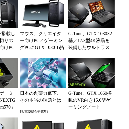
eを搭載し
マウス、クリエイタ
G-Tune、GTX 1080×2
円切りの
ー向けPC／ゲーミン
基／17.3型4K液晶を
向けPC
グPCにGTX 1080 Ti搭
装備したウルトラス
載モデル計3構成を追
ペックノートを発売
加
ゲーミ
日本の創薬力低下、
G-Tune、GTX 1060搭
EXTG
その本当の課題とは
載のVR向き15.6型ゲ
im570」
ーミングノート
PR(三菱総合研究所)