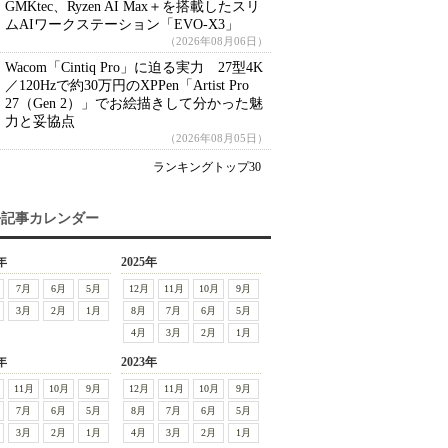
GMKtec、Ryzen AI Max＋を搭載したスリ
ムAIワークステーション「EVO-X3」
（2026年08月06日）
Wacom「Cintiq Pro」に迫る実力 27型4K
／120Hzで約30万円のXPPen「Artist Pro
27（Gen 2）」でお絵描きして分かった魅
力と妥協点
（2026年08月05日）
ランキングトップ30
去記事カレンダー
年
2025年
7月
6月
5月
12月
11月
10月
9月
3月
2月
1月
8月
7月
6月
5月
4月
3月
2月
1月
年
2023年
11月
10月
9月
12月
11月
10月
9月
7月
6月
5月
8月
7月
6月
5月
3月
2月
1月
4月
3月
2月
1月