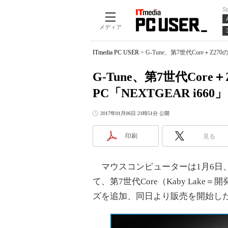
S
メディア
ITmedia PC USER
>
G-Tune、第7世代Core＋Z2
G-Tune、第7世代Cor
PC「NEXTGEAR i66
2017年01月06日 21時51分 公開
印刷
見る
マウスコンピューターは1月6日、ゲ
て、第7世代Core（Kaby Lake
ズを追加、同日より販売を開始し