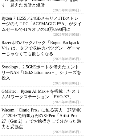
す 見えた長所と短所
（2026年08月06日）
Ryzen 7 H255／24GBメモリ／1TBストレ
ージのミニPC「ACEMAGIC F5A」がタイ
ムセールで41％オフの10万6998円に
（2026年08月05日）
Razer印のバックパック「Rogue Backpack
V4」は、タフで収納力バツグン ゲーマ
ーじゃなくても欲しくなる
（2026年08月05日）
Synology、2.5GbEポートを備えたエント
リーNAS「DiskStation neo＋」シリーズを
投入
（2026年08月06日）
GMKtec、Ryzen AI Max＋を搭載したスリ
ムAIワークステーション「EVO-X3」
（2026年08月06日）
Wacom「Cintiq Pro」に迫る実力 27型4K
／120Hzで約30万円のXPPen「Artist Pro
27（Gen 2）」でお絵描きして分かった魅
力と妥協点
（2026年08月05日）