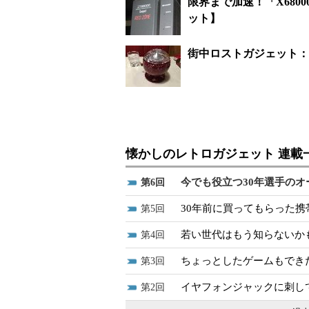
限界まで加速！「X68000
ット】
街中ロストガジェット：
懐かしのレトロガジェット 連載
今でも役立つ30年選手の
6
30年前に買ってもらった
5
若い世代はもう知らないか
4
ちょっとしたゲームもでき
3
イヤフォンジャックに刺し
2