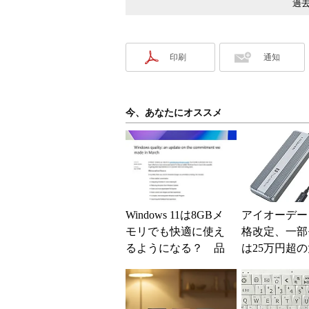
過去
印刷
通知
今、あなたにオススメ
Windows 11は8GBメ
アイオーデー
モリでも快適に使え
格改定、一部
るようになる？ 品
は25万円超
質向上への取り組み
上げに
と「26H2」に...