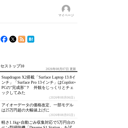
マイページ
セストップ10
2026年08月07日 更新
Snapdragon X2搭載「Surface Laptop 13.8イ
ンチ」「Surface Pro 13インチ」はCopilot+
PCの“完成形”？ 外観をじっくりとチェ
ックしてみた
（2026年08月06日）
アイオーデータの価格改定、一部モデル
は25万円超の大幅値上げに
（2026年08月05日）
軽さ1.1kg×自動ごみ収集対応で5万円台の
ペン型掃除機「Dreame S1 Station」を試