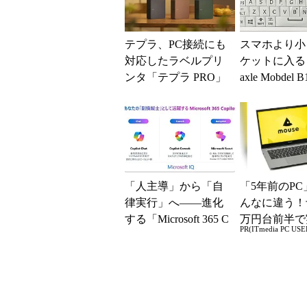
テプラ、PC接続にも
スマホより小
対応したラベルプリ
ケットに入る「
ンタ「テプラ PRO」
axle Mobdel 
新モデル
ワイヤレス 
ド」...
「人主導」から「自
「5年前のPC
律実行」へ――進化
んなに違う！
する「Microsoft 365 C
万円台前半で
PR(ITmedia PC USE
opilot」の新機能とエ
る快適PCラ
ー...