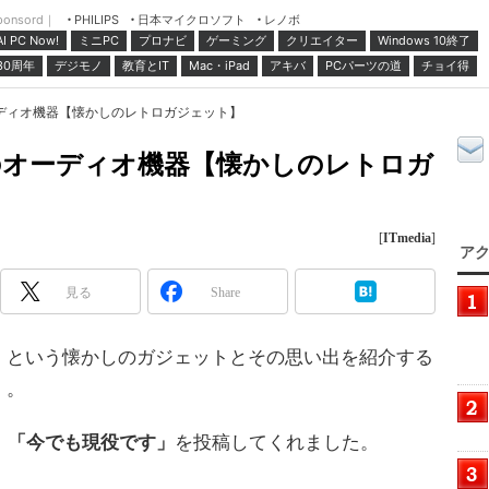
ponsord｜
日本マイクロソフト
レノボ
PHILIPS
ミニPC
プロナビ
ゲーミング
クリエイター
Windows 10終了
AI PC Now!
30周年
デジモノ
教育とIT
Mac・iPad
アキバ
PCパーツの道
チョイ得
ーディオ機器【懐かしのレトロガジェット】
のオーディオ機器【懐かしのレトロガ
[
ITmedia
]
アク
見る
Share
という懐かしのガジェットとその思い出を紹介する
」。
、
「今でも現役です」
を投稿してくれました。