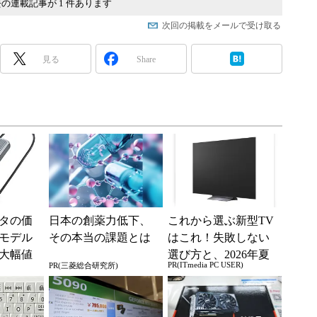
の連載記事が 1 件あります
次回の掲載をメールで受け取る
見る
Share
タの価
日本の創薬力低下、
これから選ぶ新型TV
モデル
その本当の課題とは
はこれ！失敗しない
の大幅値
選び方と、2026年夏
PR(ITmedia PC USER)
PR(三菱総合研究所)
の一押しモデル