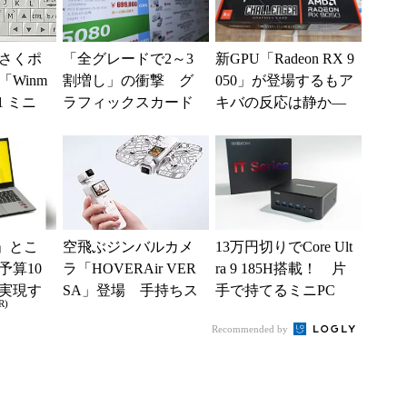
さくポ
「全グレードで2～3
新GPU「Radeon RX 9
Winm
割増し」の衝撃 グ
050」が登場するもア
B1 ミニ
ラフィックスカード
キバの反応は静か―
キーボー
の値上がりラッシュ
―2026年8月最新パー
でアキバの購入制限
ツ事...
が深刻化
」とこ
空飛ぶジンバルカメ
13万円切りでCore Ult
予算10
ラ「HOVERAir VER
ra 9 185H搭載！ 片
実現す
SA」登場 手持ちス
手で持てるミニPC
R)
イフ
タイルからカメラド
「GEEKOM IT13...
Recommended by
ローンに合体変形