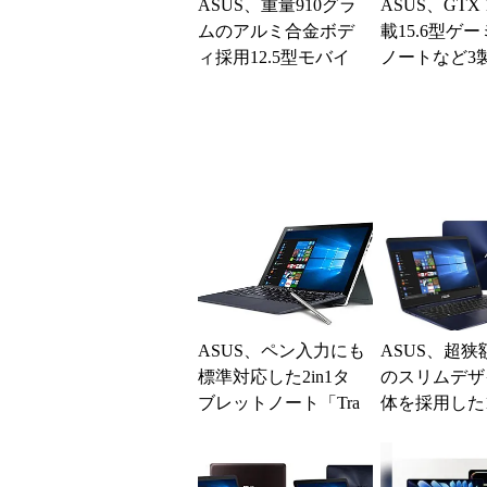
ASUS、重量910グラ
ASUS、GTX 
ムのアルミ合金ボデ
載15.6型ゲ
ィ採用12.5型モバイ
ノートなど3
ルノート「ZenBook 3
UX3...
ASUS、ペン入力にも
ASUS、超狭
標準対応した2in1タ
のスリムデザ
ブレットノート「Tra
体を採用した
nsBook T304UA」
ート「ZenBook
X430U...