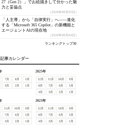
27（Gen 2）」でお絵描きして分かった魅
力と妥協点
（2026年08月05日）
「人主導」から「自律実行」へ――進化
する「Microsoft 365 Copilot」の新機能と
エージェントAIの現在地
（2026年08月04日）
ランキングトップ30
去記事カレンダー
年
2025年
7月
6月
5月
12月
11月
10月
9月
3月
2月
1月
8月
7月
6月
5月
4月
3月
2月
1月
年
2023年
11月
10月
9月
12月
11月
10月
9月
7月
6月
5月
8月
7月
6月
5月
3月
2月
1月
4月
3月
2月
1月