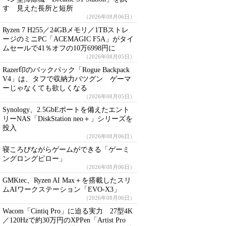
す 見えた長所と短所
（2026年08月06日）
Ryzen 7 H255／24GBメモリ／1TBストレ
ージのミニPC「ACEMAGIC F5A」がタイ
ムセールで41％オフの10万6998円に
（2026年08月05日）
Razer印のバックパック「Rogue Backpack
V4」は、タフで収納力バツグン ゲーマ
ーじゃなくても欲しくなる
（2026年08月05日）
Synology、2.5GbEポートを備えたエント
リーNAS「DiskStation neo＋」シリーズを
投入
（2026年08月06日）
寝ころびながらゲームができる「ゲーミ
ングロングピロー」
（2026年08月06日）
GMKtec、Ryzen AI Max＋を搭載したスリ
ムAIワークステーション「EVO-X3」
（2026年08月06日）
Wacom「Cintiq Pro」に迫る実力 27型4K
／120Hzで約30万円のXPPen「Artist Pro