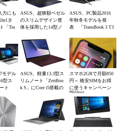
入力にも
ASUS、超狭額ベゼル
ASUS、PC製品2016
in1タ
のスリムデザイン筐
年秋冬モデルを発
「Tra
体を採用した14型ノ
表 「TransBook 3 T3
4UA」
ート「ZenBook 14 U
03UA」など
X430U...
 i7モデル
ASUS、軽量13.3型ス
スマホ2GBで月額850
.6型ス
リムノート「ZenBoo
円～ 格安SIMをお得
ート
k S」にCore i5搭載の
に使うキャンペーン
PR(IIJmio)
556U
褐色モデル
実施中！