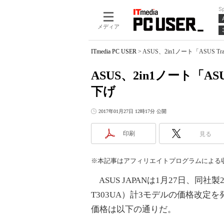
S
メディア
ITmedia PC USER
>
ASUS、2in1ノート「ASUS Tr
ASUS、2in1ノート「ASU
下げ
2017年01月27日 12時17分 公開
印刷
見る
※本記事はアフィリエイトプログラムによる
ASUS JAPANは1月27日、同社製2i
T303UA）計3モデルの価格改
価格は以下の通りだ。