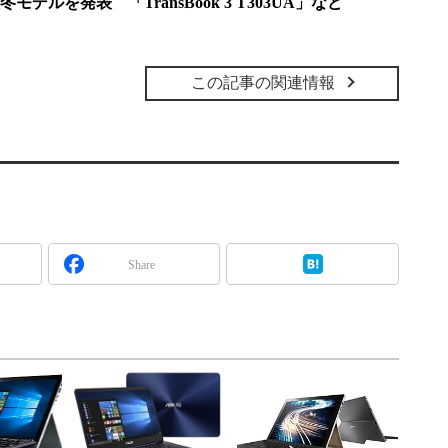
冬モデルを発表 「TransBook 3 T303UA」など
この記事の関連情報
Share