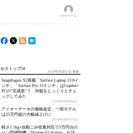
マイページ
セストップ10
2026年08月07日 更新
Snapdragon X2搭載「Surface Laptop 13.8イ
ンチ」「Surface Pro 13インチ」はCopilot+
PCの“完成形”？ 外観をじっくりとチェ
ックしてみた
（2026年08月06日）
アイオーデータの価格改定、一部モデル
は25万円超の大幅値上げに
（2026年08月05日）
軽さ1.1kg×自動ごみ収集対応で5万円台の
ペン型掃除機「Dreame S1 Station」を試