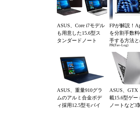
ASUS、Core i7モデル
FPが解説！Ap
も用意した15.6型ス
を分割手数料
タンダードノート
手する方法と
PR(Fav-Log)
「VivoBook X556U
A...
ASUS、重量910グラ
ASUS、GTX 
ムのアルミ合金ボデ
載15.6型ゲ
ィ採用12.5型モバイ
ノートなど3
ルノート「ZenBook 3
UX3...