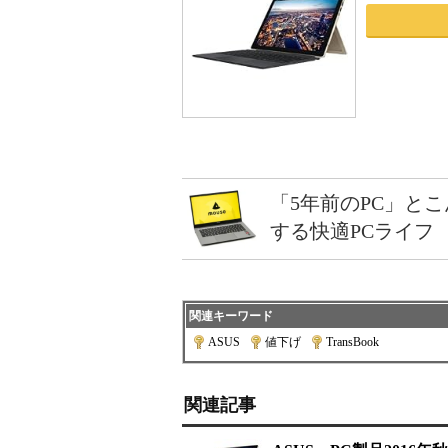
「5年前のPC」と
する快適PCライフ
関連キーワード
ASUS
|
値下げ
|
TransBook
関連記事