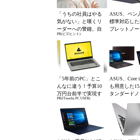
「うちの社員はやる
ASUS、ペン
気がない」と嘆くリ
標準対応した2
ーダーへの警鐘。自
ブレットノート
PR(ビズヒント)
律型組織をつくる前
nsBook T30
に外せない、たった
一つの順番
「5年前のPC」とこ
ASUS、Core
んなに違う！予算10
も用意した15
万円台前半で実現す
タンダードノ
PR(ITmedia PC USER)
る快適PCライフ
「VivoBook X
A...