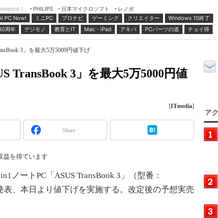
ponsord｜
日本マイクロソフト
レノボ
PHILIPS
ミニPC
プロナビ
ゲーミング
クリエイター
Windows 10終了
AI PC Now!
30周年
デジモノ
教育とIT
Mac・iPad
アキバ
PCパーツの道
チョイ得
ansBook 3」を最大5万5000円値下げ
S TransBook 3」を最大5万5000円値
[
ITmedia
]
アク
Share
収益を得ています
n1ノートPC「ASUS TransBook 3」（型番：
定を発表、本日より値下げを実施する。改定後の予想実売