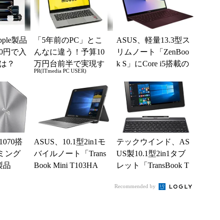
ple製品
「5年前のPC」とこ
ASUS、軽量13.3型ス
0円で入
んなに違う！予算10
リムノート「ZenBoo
は？
万円台前半で実現す
k S」にCore i5搭載の
PR(ITmedia PC USER)
る快適PCライフ
褐色モデル
1070搭
ASUS、10.1型2in1モ
テックウインド、AS
ーミング
バイルノート「Trans
US製10.1型2in1タブ
製品
Book Mini T103HA
レット「TransBook T
F」の法人向け...
100TAF」Wind...
Recommended by