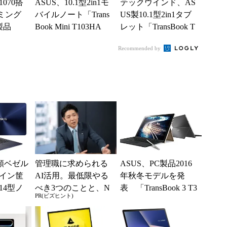
1070搭
ASUS、10.1型2in1モ
テックウインド、AS
ーミング
バイルノート「Trans
US製10.1型2in1タブ
製品
Book Mini T103HA
レット「TransBook T
F」の法人向け...
100TAF」Wind...
Recommended by
額ベゼル
管理職に求められる
ASUS、PC製品2016
イン筐
AI活用。最低限やる
年秋冬モデルを発
14型ノ
べき3つのことと、N
表 「TransBook 3 T3
PR(ビズヒント)
 14 U
Gな自己認識
03UA」など