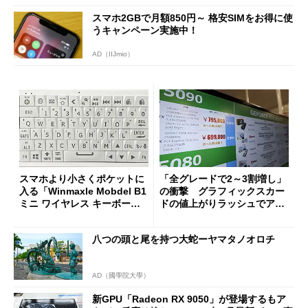
スマホ2GBで月額850円～ 格安SIMをお得に使
うキャンペーン実施中！
AD（IIJmio）
スマホより小さくポケットに
「全グレードで2～3割増し」
入る「Winmaxle Mobdel B1
の衝撃 グラフィックスカー
ミニ ワイヤレス キーボー
ドの値上がりラッシュでアキ
ド」がセールで10％オフの37
バの購入制限が深刻化
94円に
八つの頭と尾を持つ大蛇ーヤマタノオロチ
AD（國學院大學）
新GPU「Radeon RX 9050」が登場するもア