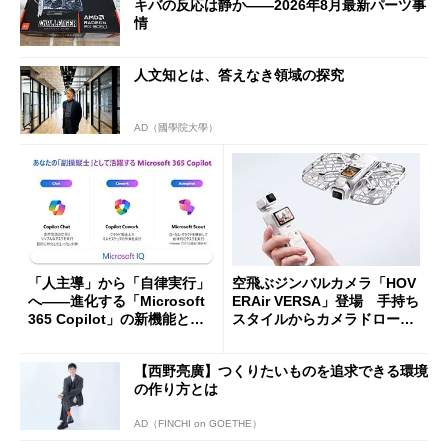
キバの反応は静か――2026年8月最新パーツ事
情
人文知とは、答えなき領域の探究
AD（國學院大學）
「人主導」から「自律実行」
空飛ぶジンバルカメラ「HOV
へ――進化する「Microsoft
ERAir VERSA」登場 手持ち
365 Copilot」の新機能とエ
スタイルからカメラドローン
ージェントAIの現在地
に合体変形
【西野亮廣】つくりたいものを追求できる環境
の作り方とは
AD（FINCHI on GOETHE）