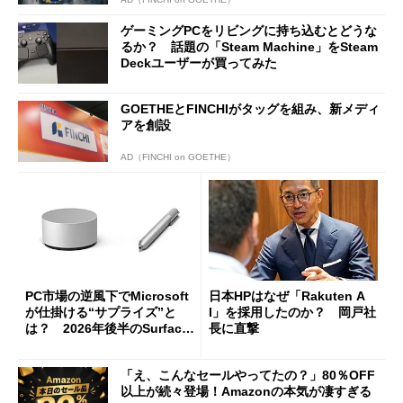
ゲーミングPCをリビングに持ち込むとどうな
るか？ 話題の「Steam Machine」をSteam
Deckユーザーが買ってみた
GOETHEとFINCHIがタッグを組み、新メディ
アを創設
AD（FINCHI on GOETHE）
PC市場の逆風下でMicrosoft
日本HPはなぜ「Rakuten A
が仕掛ける“サプライズ”と
I」を採用したのか？ 岡戸社
は？ 2026年後半のSurface
長に直撃
新製品を予想する
「え、こんなセールやってたの？」80％OFF
以上が続々登場！Amazonの本気が凄すぎる