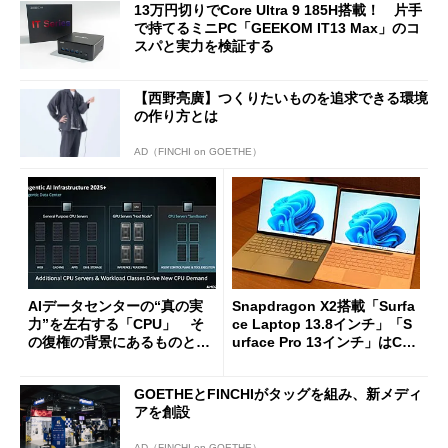
13万円切りでCore Ultra 9 185H搭載！ 片手
で持てるミニPC「GEEKOM IT13 Max」のコ
スパと実力を検証する
【西野亮廣】つくりたいものを追求できる環境
の作り方とは
AD（FINCHI on GOETHE）
AIデータセンターの“真の実
Snapdragon X2搭載「Surfa
力”を左右する「CPU」 そ
ce Laptop 13.8インチ」「S
の復権の背景にあるものと
urface Pro 13インチ」はCop
は？
ilot+ PCの“完成形”？ 外観
をじっくりとチェックしてみ
GOETHEとFINCHIがタッグを組み、新メディ
た
アを創設
AD（FINCHI on GOETHE）