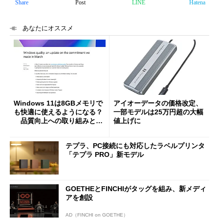
Share
Post
LINE
Hatena
あなたにオススメ
Windows 11は8GBメモリで
アイオーデータの価格改定、
も快適に使えるようになる？
一部モデルは25万円超の大幅
品質向上への取り組みと
値上げに
「26H2」に向けた中間報告
テプラ、PC接続にも対応したラベルプリンタ
「テプラ PRO」新モデル
GOETHEとFINCHIがタッグを組み、新メディ
アを創設
AD（FINCHI on GOETHE）