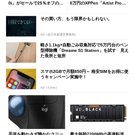
0i」がセールで25％オフの59
0万円のXPPen「Artist Pro 2
90円に
7（Gen 2）」でお絵描きして
分かった魅力と妥協点
その買い方、もう限界かもしれない。
AD（他力本願運営事務局）
軽さ1.1kg×自動ごみ収集対応で5万円台のペン
型掃除機「Dreame S1 Station」を試す 見え
た長所と短所
スマホ2GBで月額850円～ 格安SIMをお得に使
うキャンペーン実施中！
AD（IIJmio）
手首を動かさず静かなクリッ
最大毎秒7200MBの高速転送