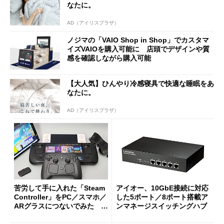
なたに。
AD（アイリスプラザ）
ノジマの「VAIO Shop in Shop」でカスタマ
イズVAIOを購入可能に 店頭でデザインや質
感を確認しながら購入可能
【大人気】ひんやり冷感寝具で快適な睡眠をあ
なたに。
AD（アイリスプラザ）
苦労して手に入れた「Steam
アイオー、10GbE接続に対応
Controller」をPC／スマホ／
した5ポート／8ポート搭載ア
ARグラスにつないでみた ゲ
ンマネージスイッチングハブ
ーム体験や実用性は？