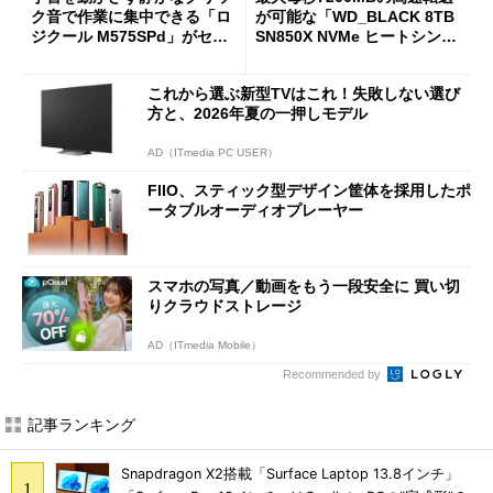
ク音で作業に集中できる「ロ
が可能な「WD_BLACK 8TB
ジクール M575SPd」がセー
SN850X NVMe ヒートシンク
ルで33％オフの5280円に
付き」が18％オフの17万508
7円に
これから選ぶ新型TVはこれ！失敗しない選び
方と、2026年夏の一押しモデル
AD（ITmedia PC USER）
FIIO、スティック型デザイン筐体を採用したポ
ータブルオーディオプレーヤー
スマホの写真／動画をもう一段安全に 買い切
りクラウドストレージ
AD（ITmedia Mobile）
Recommended by
記事ランキング
Snapdragon X2搭載「Surface Laptop 13.8インチ」