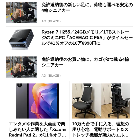
免許返納後の新しい足に。荷物も運べる安定の
4輪シニアカー
AD（BLAZE）
Ryzen 7 H255／24GBメモリ／1TBストレー
ジのミニPC「ACEMAGIC F5A」がタイムセー
ルで41％オフの10万6998円に
免許返納後のお買い物に。カゴが2つ載る4輪
シニアカー
AD（BLAZE）
エンタメや作業を大画面で楽
10万円台で手に入る、理想の
しみたい人に適した「Xiaomi
座り心地 電動サポート＆ス
Redmi Pad 2」が11％オフの
トレッチ機能が魅力のエルゴ