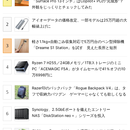
「Surface Pro 13インチ」はCopilot+ PCの“完成形”？
外観をじっくりとチェックしてみた
アイオーデータの価格改定、一部モデルは25万円超の大
幅値上げに
軽さ1.1kg×自動ごみ収集対応で5万円台のペン型掃除機
「Dreame S1 Station」を試す 見えた長所と短所
Ryzen 7 H255／24GBメモリ／1TBストレージのミニ
PC「ACEMAGIC F5A」がタイムセールで41％オフの10
万6998円に
Razer印のバックパック「Rogue Backpack V4」は、タ
フで収納力バツグン ゲーマーじゃなくても欲しくなる
Synology、2.5GbEポートを備えたエントリー
NAS「DiskStation neo＋」シリーズを投入