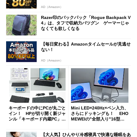
AD（Amazon）
Razer印のバックパック「Rogue Backpack V
4」は、タフで収納力バツグン ゲーマーじゃ
なくても欲しくなる
【毎日変わる】Amazonタイムセールが見逃せ
ない！
AD（Amazon）
キーボードの中にPCが丸ごと
Mini LED×240Hz×ペン入力、
イン！ HPが切り開く新ジャ
さらにドッキングも！ EHO
ンル「キーボード内蔵PC」の
MEWEIの"全部入り"16型モ
使い勝手を徹底検証
バイルディスプレイ「TM-16
0PW」徹底レビュー
【大人気】ひんやり冷感寝具で快適な睡眠をあ