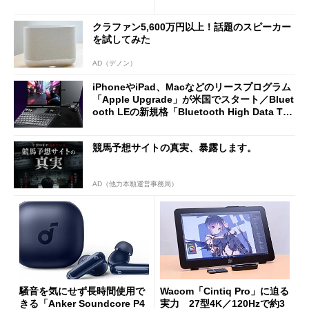
2万4980円に
ノミクスチェア「LiberNovo
Omni Gen」を試す
クラファン5,600万円以上！話題のスピーカー
を試してみた
AD（デノン）
iPhoneやiPad、Macなどのリースプログラム
「Apple Upgrade」が米国でスタート／Bluet
ooth LEの新規格「Bluetooth High Data Thr
oughput」が明...
競馬予想サイトの真実、暴露します。
AD（他力本願運営事務局）
騒音を気にせず長時間使用で
Wacom「Cintiq Pro」に迫る
きる「Anker Soundcore P4
実力 27型4K／120Hzで約3