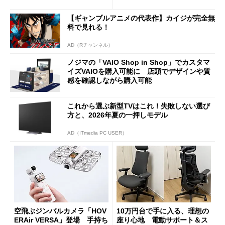
積層を用いた第10世代3Dフラ
がセールで15％オフの2980円
ッシュメモリを開発
に
【ギャンブルアニメの代表作】カイジが完全無
料で見れる！
AD（Rチャンネル）
ノジマの「VAIO Shop in Shop」でカスタマ
イズVAIOを購入可能に 店頭でデザインや質
感を確認しながら購入可能
これから選ぶ新型TVはこれ！失敗しない選び
方と、2026年夏の一押しモデル
AD（ITmedia PC USER）
空飛ぶジンバルカメラ「HOV
10万円台で手に入る、理想の
ERAir VERSA」登場 手持ち
座り心地 電動サポート＆ス