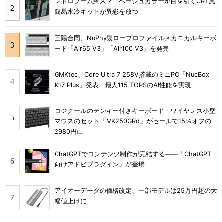
レトロブーム到来？ ベージュカラーが目を引くCRT風
簡易水冷キットが異彩を放つ
三陽合同、NuPhy製ロープロファイルメカニカルキーボ
ード「Air65 V3」「Air100 V3」を発売
GMKtec、Core Ultra 7 258V搭載のミニPC「NucBox
K17 Plus」発表 最大115 TOPSのAI性能を実現
ロジクールのテンキー付きキーボード・ワイヤレス小型
マウスのセット「MK250GRd」がセールで15％オフの
2980円に
ChatGPTでコンテンツ制作が完結する――「ChatGPT
向けアドビプラグイン」が登場
アイオーデータの価格改定、一部モデルは25万円超の大
幅値上げに