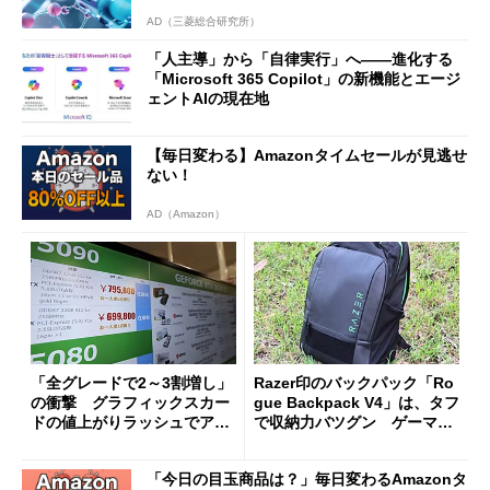
AD（三菱総合研究所）
「人主導」から「自律実行」へ――進化する
「Microsoft 365 Copilot」の新機能とエージ
ェントAIの現在地
【毎日変わる】Amazonタイムセールが見逃せ
ない！
AD（Amazon）
「全グレードで2～3割増し」
Razer印のバックパック「Ro
の衝撃 グラフィックスカー
gue Backpack V4」は、タフ
ドの値上がりラッシュでアキ
で収納力バツグン ゲーマー
バの購入制限が深刻化
じゃなくても欲しくなる
「今日の目玉商品は？」毎日変わるAmazonタ