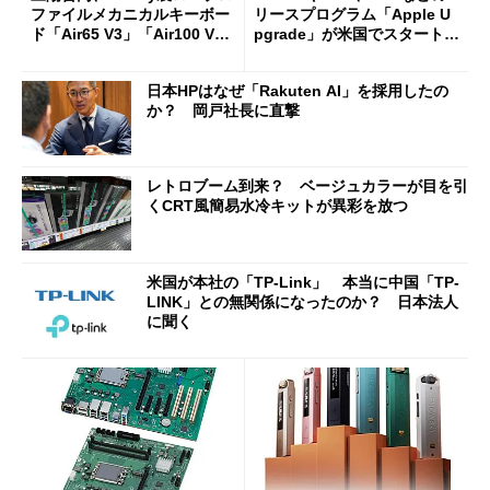
ファイルメカニカルキーボー
リースプログラム「Apple U
ド「Air65 V3」「Air100 V
pgrade」が米国でスタート／
3」を発売
Bluetooth LEの新規格「Blu
etooth High Data Throughp
日本HPはなぜ「Rakuten AI」を採用したの
ut」が明...
か？ 岡戸社長に直撃
レトロブーム到来？ ベージュカラーが目を引
くCRT風簡易水冷キットが異彩を放つ
米国が本社の「TP-Link」 本当に中国「TP-
LINK」との無関係になったのか？ 日本法人
に聞く