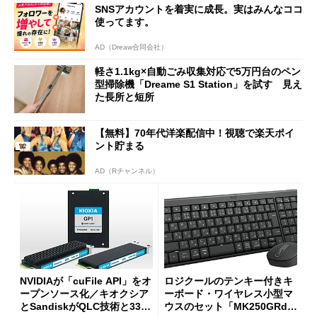
SNSアカウントを着実に成長。実はみんなココ
使ってます。
AD（Dreaw合同会社）
軽さ1.1kg×自動ごみ収集対応で5万円台のペン
型掃除機「Dreame S1 Station」を試す 見え
た長所と短所
【無料】70年代洋楽配信中！視聴で楽天ポイ
ント貯まる
AD（Rチャンネル）
NVIDIAが「cuFile API」をオ
ロジクールのテンキー付きキ
ープンソース化／キオクシア
ーボード・ワイヤレス小型マ
とSandiskがQLC技術と332
ウスのセット「MK250GRd」