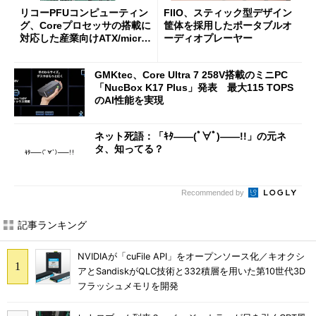
リコーPFUコンピューティン
FIIO、スティック型デザイン
グ、Coreプロセッサの搭載に
筐体を採用したポータブルオ
対応した産業向けATX/micro
ーディオプレーヤー
ATXマザーボード
GMKtec、Core Ultra 7 258V搭載のミニPC
「NucBox K17 Plus」発表 最大115 TOPS
のAI性能を実現
ネット死語：「ｷﾀ――(ﾟ∀ﾟ)――!!」の元ネ
タ、知ってる？
Recommended by
記事ランキング
NVIDIAが「cuFile API」をオープンソース化／キオクシ
アとSandiskがQLC技術と332積層を用いた第10世代3D
フラッシュメモリを開発