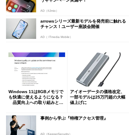
AD（IIJmio）
arrowsシリーズ最新モデルを発売前に触れる
チャンス！ユーザー座談会開催
AD（ ITmedia Mobile）
Windows 11は8GBメモリで
アイオーデータの価格改定、
も快適に使えるようになる？
一部モデルは25万円超の大幅
品質向上への取り組みと
値上げに
「26H2」に向けた中間報告
事例から学ぶ『特権アクセス管理』
AD（KeeperSecurity）