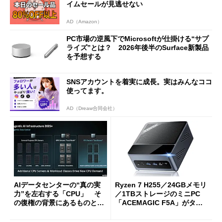
イムセールが見逃せない
AD（Amazon）
PC市場の逆風下でMicrosoftが仕掛ける“サプ
ライズ”とは？ 2026年後半のSurface新製品
を予想する
SNSアカウントを着実に成長。実はみんなココ
使ってます。
AD（Dreaw合同会社）
AIデータセンターの“真の実
Ryzen 7 H255／24GBメモリ
力”を左右する「CPU」 そ
／1TBストレージのミニPC
の復権の背景にあるものと
「ACEMAGIC F5A」がタイ
は？
ムセールで41％オフの10万69
98円に