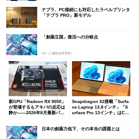
テプラ、PC接続にも対応したラベルプリンタ
「テプラ PRO」新モデル
「創薬立国」復活への分岐点
AD（三菱総合研究所）
新GPU「Radeon RX 9050」
Snapdragon X2搭載「Surfa
が登場するもアキバの反応は
ce Laptop 13.8インチ」「S
静か――2026年8月最新パー
urface Pro 13インチ」はCop
ツ事情
ilot+ PCの“完成形”？ 外観
をじっくりとチェックしてみ
日本の創薬力低下、その本当の課題とは
た