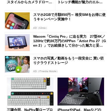
スタイルからカメラドローン
トレッチ機能が魅力のエルゴ
に合体変形
ノミクスチェア「LiberNovo
Omni Gen」を試す
スマホ2GBで月額850円～ 格安SIMをお得に使
うキャンペーン実施中！
AD（IIJmio）
Wacom「Cintiq Pro」に迫る実力 27型4K／
120Hzで約30万円のXPPen「Artist Pro 27（G
en 2）」でお絵描きして分かった魅力と妥協
点
スマホの写真／動画をもう一段安全に 買い切
りクラウドストレージ
AD（ITmedia Mobile）
三陽合同、NuPhy製ロープロ
iPhoneやiPad、Macなどの