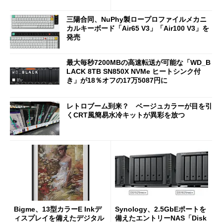
法人に聞く
三陽合同、NuPhy製ロープロファイルメカニ
カルキーボード「Air65 V3」「Air100 V3」を
発売
最大毎秒7200MBの高速転送が可能な「WD_B
LACK 8TB SN850X NVMe ヒートシンク付
き」が18％オフの17万5087円に
レトロブーム到来？ ベージュカラーが目を引
くCRT風簡易水冷キットが異彩を放つ
Bigme、13型カラーE Inkデ
Synology、2.5GbEポートを
ィスプレイを備えたデジタル
備えたエントリーNAS「Disk