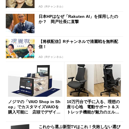
AD（Rチャンネル）
日本HPはなぜ「Rakuten AI」を採用したの
か？ 岡戸社長に直撃
【将棋配信】Rチャンネルで清麗戦を無料配
信！
AD（Rチャンネル）
ノジマの「VAIO Shop in Sh
10万円台で手に入る、理想の
op」でカスタマイズVAIOを
座り心地 電動サポート＆ス
購入可能に 店頭でデザイン
トレッチ機能が魅力のエルゴ
や質感を確認しながら購入可
ノミクスチェア「LiberNovo
能
Omni Gen」を試す
これから選ぶ新型TVはこれ！失敗しない選び