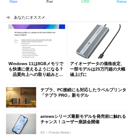
Share
Post
LINE
Hatena
あなたにオススメ
Windows 11は8GBメモリで
アイオーデータの価格改定、
も快適に使えるようになる？
一部モデルは25万円超の大幅
品質向上への取り組みと
値上げに
「26H2」に向けた中間報告
テプラ、PC接続にも対応したラベルプリンタ
「テプラ PRO」新モデル
arrowsシリーズ最新モデルを発売前に触れる
チャンス！ユーザー座談会開催
AD（ ITmedia Mobile）