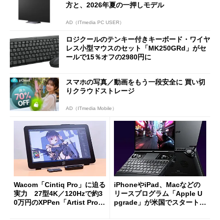
方と、2026年夏の一押しモデル
AD（ITmedia PC USER）
ロジクールのテンキー付きキーボード・ワイヤ
レス小型マウスのセット「MK250GRd」がセ
ールで15％オフの2980円に
スマホの写真／動画をもう一段安全に 買い切
りクラウドストレージ
AD（ITmedia Mobile）
Wacom「Cintiq Pro」に迫る
iPhoneやiPad、Macなどの
実力 27型4K／120Hzで約3
リースプログラム「Apple U
0万円のXPPen「Artist Pro 2
pgrade」が米国でスタート／
7（Gen 2）」でお絵描きして
Bluetooth LEの新規格「Blu
分かった魅力と妥協点
etooth High Data Throughp