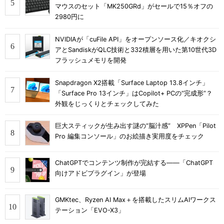
マウスのセット「MK250GRd」がセールで15％オフの
2980円に
NVIDIAが「cuFile API」をオープンソース化／キオクシ
アとSandiskがQLC技術と332積層を用いた第10世代3D
フラッシュメモリを開発
Snapdragon X2搭載「Surface Laptop 13.8インチ」
「Surface Pro 13インチ」はCopilot+ PCの“完成形”？
外観をじっくりとチェックしてみた
巨大スティックが生み出す謎の“脳汁感” XPPen「Pilot
Pro 編集コンソール」のお絵描き実用度をチェック
ChatGPTでコンテンツ制作が完結する――「ChatGPT
向けアドビプラグイン」が登場
GMKtec、Ryzen AI Max＋を搭載したスリムAIワークス
テーション「EVO-X3」