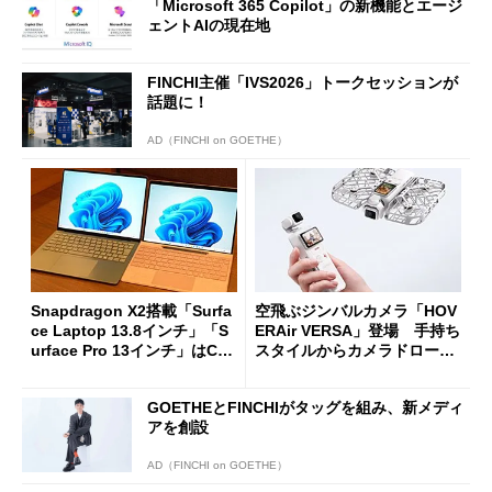
「Microsoft 365 Copilot」の新機能とエージ
ェントAIの現在地
FINCHI主催「IVS2026」トークセッションが
話題に！
AD（FINCHI on GOETHE）
Snapdragon X2搭載「Surfa
空飛ぶジンバルカメラ「HOV
ce Laptop 13.8インチ」「S
ERAir VERSA」登場 手持ち
urface Pro 13インチ」はCop
スタイルからカメラドローン
ilot+ PCの“完成形”？ 外観
に合体変形
をじっくりとチェックしてみ
GOETHEとFINCHIがタッグを組み、新メディ
た
アを創設
AD（FINCHI on GOETHE）