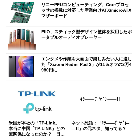
リコーPFUコンピューティング、Coreプロセ
ut」が明...
ッサの搭載に対応した産業向けATX/microATX
マザーボード
FIIO、スティック型デザイン筐体を採用したポ
ータブルオーディオプレーヤー
エンタメや作業を大画面で楽しみたい人に適し
た「Xiaomi Redmi Pad 2」が11％オフの2万4
980円に
米国が本社の「TP-Link」
ネット死語：「ｷﾀ――(ﾟ∀ﾟ)―
本当に中国「TP-LINK」との
―!!」の元ネタ、知ってる？
無関係になったのか？ 日本