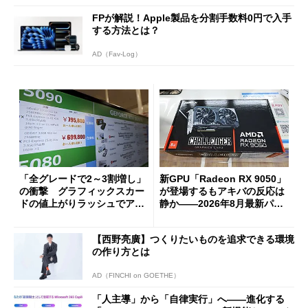
FPが解説！Apple製品を分割手数料0円で入手
する方法とは？
AD（Fav-Log）
「全グレードで2～3割増し」
新GPU「Radeon RX 9050」
の衝撃 グラフィックスカー
が登場するもアキバの反応は
ドの値上がりラッシュでアキ
静か――2026年8月最新パー
バの購入制限が深刻化
ツ事情
【西野亮廣】つくりたいものを追求できる環境
の作り方とは
AD（FINCHI on GOETHE）
「人主導」から「自律実行」へ――進化する