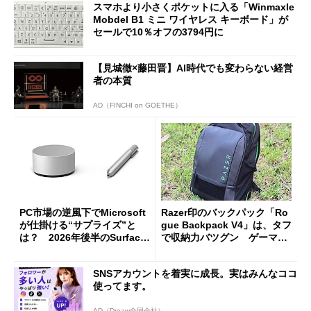
スマホより小さくポケットに入る「Winmaxle
Mobdel B1 ミニ ワイヤレス キーボード」が
セールで10％オフの3794円に
【見城徹×藤田晋】AI時代でも変わらない経営
者の本質
AD（FINCHI on GOETHE）
PC市場の逆風下でMicrosoft
Razer印のバックパック「Ro
が仕掛ける“サプライズ”と
gue Backpack V4」は、タフ
は？ 2026年後半のSurface
で収納力バツグン ゲーマー
新製品を予想する
じゃなくても欲しくなる
SNSアカウントを着実に成長。実はみんなココ
使ってます。
AD（Dreaw合同会社）