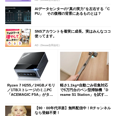
AIデータセンターの“真の実力”を左右する「C
PU」 その復権の背景にあるものとは？
SNSアカウントを着実に成長。実はみんなココ
使ってます。
AD（Dreaw合同会社）
Ryzen 7 H255／24GBメモリ
軽さ1.1kg×自動ごみ収集対応
／1TBストレージのミニPC
で5万円台のペン型掃除機「D
「ACEMAGIC F5A」がタイ
reame S1 Station」を試す
ムセールで41％オフの10万69
見えた長所と短所
98円に
【90・00年代洋楽】無料配信中！Rチャンネル
なら登録不要！