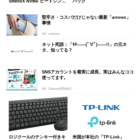
SN850X NVMe ヒートシンク
バッグ
付き」が18％オフの17万508
7円に
堅牢さ・コスパだけじゃない最新「arrows」
事情
AD（arrows）
ネット死語：「ｷﾀ――(ﾟ∀ﾟ)――!!」の元ネ
タ、知ってる？
SNSアカウントを着実に成長。実はみんなココ
使ってます。
AD（Dreaw合同会社）
ロジクールのテンキー付きキ
米国が本社の「TP-Link」