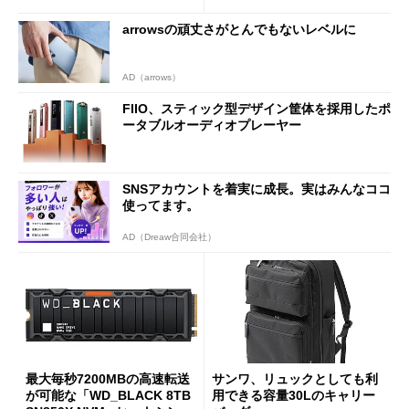
arrowsの頑丈さがとんでもないレベルに
AD（arrows）
FIIO、スティック型デザイン筐体を採用したポ
ータブルオーディオプレーヤー
SNSアカウントを着実に成長。実はみんなココ
使ってます。
AD（Dreaw合同会社）
最大毎秒7200MBの高速転送
サンワ、リュックとしても利
が可能な「WD_BLACK 8TB
用できる容量30Lのキャリー