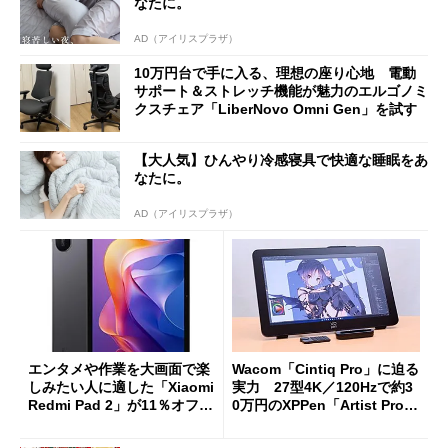
なたに。
AD（アイリスプラザ）
10万円台で手に入る、理想の座り心地 電動
サポート＆ストレッチ機能が魅力のエルゴノミ
クスチェア「LiberNovo Omni Gen」を試す
【大人気】ひんやり冷感寝具で快適な睡眠をあ
なたに。
AD（アイリスプラザ）
エンタメや作業を大画面で楽
Wacom「Cintiq Pro」に迫る
しみたい人に適した「Xiaomi
実力 27型4K／120Hzで約3
Redmi Pad 2」が11％オフの
0万円のXPPen「Artist Pro 2
2万4980円に
7（Gen 2）」でお絵描きして
分かった魅力と妥協点