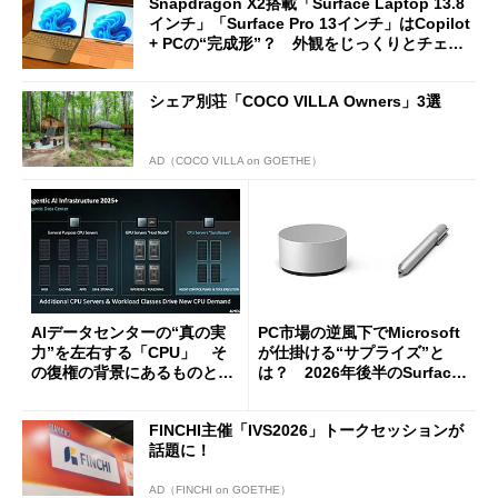
Snapdragon X2搭載「Surface Laptop 13.8
インチ」「Surface Pro 13インチ」はCopilot
+ PCの“完成形”？ 外観をじっくりとチェッ
クしてみた
シェア別荘「COCO VILLA Owners」3選
AD（COCO VILLA on GOETHE）
AIデータセンターの“真の実
PC市場の逆風下でMicrosoft
力”を左右する「CPU」 そ
が仕掛ける“サプライズ”と
の復権の背景にあるものと
は？ 2026年後半のSurface
は？
新製品を予想する
FINCHI主催「IVS2026」トークセッションが
話題に！
AD（FINCHI on GOETHE）