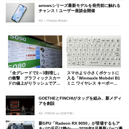
arrowsシリーズ最新モデルを発売前に触れる
チャンス！ユーザー座談会開催
AD（ ITmedia Mobile）
「全グレードで2～3割増し」
スマホより小さくポケットに
の衝撃 グラフィックスカー
入る「Winmaxle Mobdel B1
ドの値上がりラッシュでアキ
ミニ ワイヤレス キーボー
バの購入制限が深刻化
ド」がセールで10％オフの37
94円に
GOETHEとFINCHIがタッグを組み、新メディ
アを創設
AD（FINCHI on GOETHE）
新GPU「Radeon RX 9050」が登場するもア
キバの反応は静か――2026年8月最新パーツ事