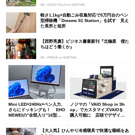
AD（COCO VILLA on GOETHE）
軽さ1.1kg×自動ごみ収集対応で5万円台のペン
型掃除機「Dreame S1 Station」を試す 見え
た長所と短所
【西野亮廣】ビジネス書最新刊『北極星 僕た
ちはどう働くか』
AD（FINCHI on GOETHE）
Mini LED×240Hz×ペン入力、
ノジマの「VAIO Shop in Sh
さらにドッキングも！ EHO
op」でカスタマイズVAIOを
MEWEIの"全部入り"16型モ
購入可能に 店頭でデザイン
バイルディスプレイ「TM-16
や質感を確認しながら購入可
0PW」徹底レビュー
能
【大人気】ひんやり冷感寝具で快適な睡眠をあ