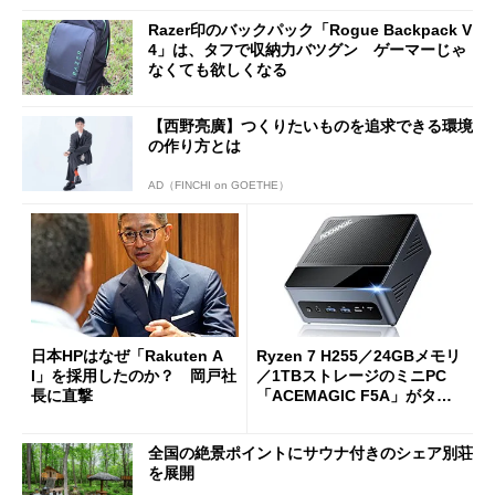
Razer印のバックパック「Rogue Backpack V
4」は、タフで収納力バツグン ゲーマーじゃ
なくても欲しくなる
【西野亮廣】つくりたいものを追求できる環境
の作り方とは
AD（FINCHI on GOETHE）
日本HPはなぜ「Rakuten A
Ryzen 7 H255／24GBメモリ
I」を採用したのか？ 岡戸社
／1TBストレージのミニPC
長に直撃
「ACEMAGIC F5A」がタイ
ムセールで41％オフの10万69
98円に
全国の絶景ポイントにサウナ付きのシェア別荘
を展開