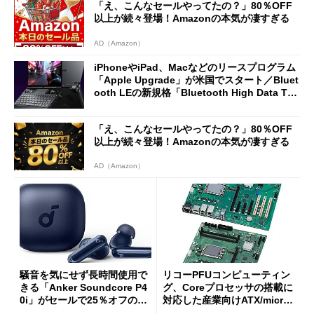
「え、こんなセールやってたの？」80％OFF
以上が続々登場！Amazonの本気が凄すぎる
AD（Amazon）
iPhoneやiPad、Macなどのリースプログラム
「Apple Upgrade」が米国でスタート／Bluet
ooth LEの新規格「Bluetooth High Data Thr
oughput」が明...
「え、こんなセールやってたの？」80％OFF
以上が続々登場！Amazonの本気が凄すぎる
AD（Amazon）
騒音を気にせず長時間使用で
リコーPFUコンピューティン
きる「Anker Soundcore P4
グ、Coreプロセッサの搭載に
0i」がセールで25％オフの59
対応した産業向けATX/micro
90円に
ATXマザーボード