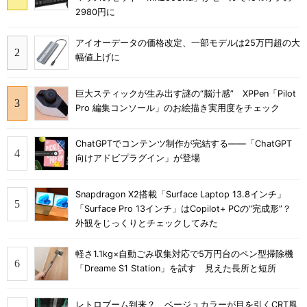
2980円に
アイオーデータの価格改定、一部モデルは25万円超の大
幅値上げに
巨大スティックが生み出す謎の“脳汁感” XPPen「Pilot
Pro 編集コンソール」のお絵描き実用度をチェック
ChatGPTでコンテンツ制作が完結する――「ChatGPT
向けアドビプラグイン」が登場
Snapdragon X2搭載「Surface Laptop 13.8インチ」
「Surface Pro 13インチ」はCopilot+ PCの“完成形”？
外観をじっくりとチェックしてみた
軽さ1.1kg×自動ごみ収集対応で5万円台のペン型掃除機
「Dreame S1 Station」を試す 見えた長所と短所
レトロブーム到来？ ベージュカラーが目を引くCRT風