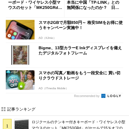
ーボード・ワイヤレス小型マ
本当に中国「TP-LINK」との
ウスのセット「MK250GRd」
無関係になったのか？ 日本
がセールで15％オフの2980円
法人に聞く
に
スマホ2GBで月額850円～ 格安SIMをお得に使
うキャンペーン実施中！
AD（IIJmio）
Bigme、13型カラーE Inkディスプレイを備え
たデジタルフォトフレーム
スマホの写真／動画をもう一段安全に 買い切
りクラウドストレージ
AD（ITmedia Mobile）
Recommended by
記事ランキング
ロジクールのテンキー付きキーボード・ワイヤレス小型
マウスのセット「MK250GRd」がセールで15％オフの