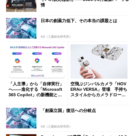
情
日本の創薬力低下、その本当の課題とは
AD（三菱総合研究所）
「人主導」から「自律実行」
空飛ぶジンバルカメラ「HOV
へ――進化する「Microsoft
ERAir VERSA」登場 手持ち
365 Copilot」の新機能とエ
スタイルからカメラドローン
ージェントAIの現在地
に合体変形
「創薬立国」復活への分岐点
AD（三菱総合研究所）