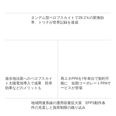
タンデム型ペロブスカイトで29.2％の変換効
率、トリナが世界記録を達成
遊水地法面へのペロブスカイ
再エネPPAを1年単位で契約可
ト太陽電池導入で成果 防草
能に 短期コーポレートPPAサ
効果などのメリットも
ービスが登場
地域間連系線の運用容量拡大策 EPPS動作条
件の見直しと負荷制限の織り込み