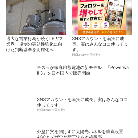
過大な営業行為が続くLPガス
SNSアカウントを着実に成
業界 規制の実効性強化に向
長。実はみんなココ使ってま
けた判断基準を明確化へ
す。
PR(Dreaw合同会社)
テスラが家庭用蓄電池の新モデル、「Powerwa
ll 3」を日本国内で販売開始
SNSアカウントを着実に成長。実はみんなココ
使ってます。
PR(Dreaw合同会社)
外壁に穴を開けずに太陽光パネルを垂直設置
AGCとノザワが新工法を本格販売