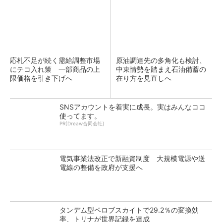
応札不足が続く需給調整市場
原油調達先の多角化も検討、
にテコ入れ策 一部商品の上
中東情勢を踏まえ石油備蓄の
限価格を引き下げへ
在り方を見直しへ
SNSアカウントを着実に成長。実はみんなココ
使ってます。
PR(Dreaw合同会社)
電気事業法改正で新融資制度 大規模電源や送
電線の整備を政府が支援へ
タンデム型ペロブスカイトで29.2％の変換効
率、トリナが世界記録を達成