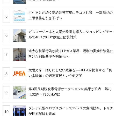
応札不足が続く需給調整市場にテコ入れ策 一部商品の
上限価格を引き下げへ
ガスコージェネと太陽光発電を導入、ショッピングモー
ルで40％のCO2削減と防災対策
過大な営業行為が続くLPガス業界 規制の実効性強化に
向けた判断基準を明確化へ
太陽光を一括りにしない政策を──JPEAが提言する「良
い太陽光」の選別支援という処方箋
第3回長期脱炭素電源オークションの結果が公表 落札
は32件・730万kWに
タンデム型ペロブスカイトで29.2％の変換効率、トリナ
が世界記録を達成