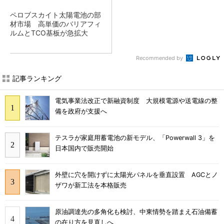
ペロブスカイト太陽電池の部
材市場 高単価のバリアフィ
ルムとTCO基板が急拡大
Recommended by
記事ランキング
電気事業法改正で新融資制度 大規模電源や送電線の整
備を政府が支援へ
テスラが家庭用蓄電池の新モデル、「Powerwall 3」を
日本国内で販売開始
外壁に穴を開けずに太陽光パネルを垂直設置 AGCとノ
ザワが新工法を本格販売
原油調達先の多角化も検討、中東情勢を踏まえ石油備蓄
の在り方を見直しへ