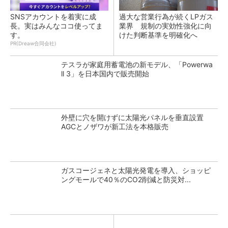
SNSアカウントを着実に成
過大な営業行為が続くLPガス
長。実はみんなココ使ってま
業界 規制の実効性強化に向
す。
けた判断基準を明確化へ
PR(Dreaw合同会社)
テスラが家庭用蓄電池の新モデル、「Powerwa
ll 3」を日本国内で販売開始
外壁に穴を開けずに太陽光パネルを垂直設置
AGCとノザワが新工法を本格販売
ガスコージェネと太陽光発電を導入、ショッピ
ングモールで40％のCO2削減と防災対...