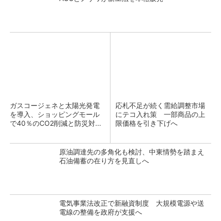
ガスコージェネと太陽光発電
応札不足が続く需給調整市場
を導入、ショッピングモール
にテコ入れ策 一部商品の上
で40％のCO2削減と防災対...
限価格を引き下げへ
原油調達先の多角化も検討、中東情勢を踏まえ
石油備蓄の在り方を見直しへ
電気事業法改正で新融資制度 大規模電源や送
電線の整備を政府が支援へ