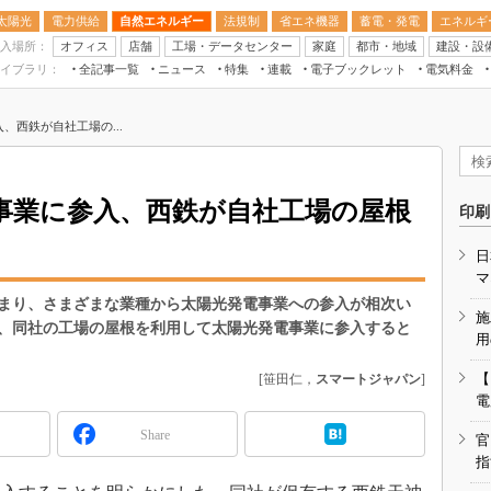
太陽光
電力供給
自然エネルギー
法規制
省エネ機器
蓄電・発電
エネルギ
入場所：
オフィス
店舗
工場・データセンター
家庭
都市・地域
建設・設
イブラリ：
全記事一覧
ニュース
特集
連載
電子ブックレット
電気料金
スマートエネルギーW
、西鉄が自社工場の...
住宅・都市イノベー
太陽光発電運用
新電力
事業に参入、西鉄が自社工場の屋根
印刷
電気料金ガイドブッ
日
空調特集
マ
BEMS
まり、さまざまな業種から太陽光発電事業への参入が相次い
施
、同社の工場の屋根を利用して太陽光発電事業に参入すると
キーワード解説
用
【
[笹田仁，
スマートジャパン
]
電
Share
官
指