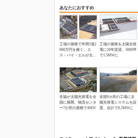
あなたにおすすめ
工場の屋根で年間1億2
工場の屋根を太陽光発
000万円を稼ぐ、エ
電に20年賃貸、5000坪
ス・バイ・エルが太陽
で1.5MWに
光発電で
生協が太陽光発電を全
全国9カ所の工場に太
国に展開、物流センタ
陽光発電システムを設
ー7か所の屋根で4MW
置、合計で8.2MWに