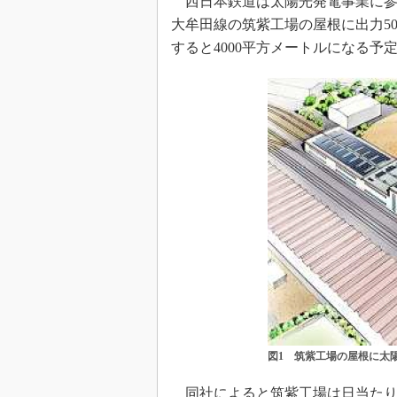
西日本鉄道は太陽光発電事業に参
大牟田線の筑紫工場の屋根に出力5
すると4000平方メートルになる予
図1 筑紫工場の屋根に太
同社によると筑紫工場は日当たり