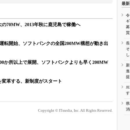
最新
令
ギ
の70MW、2013年秋に鹿児島で稼働へ
募
質
長
運転開始、ソフトバンクの全国200MW構想が動き出
そ
し
00か所以上で展開、ソフトバンクよりも早く200MW
新
進
提
を変革する、新制度がスタート
J
す
県
消
Copyright © ITmedia, Inc. All Rights Reserved.