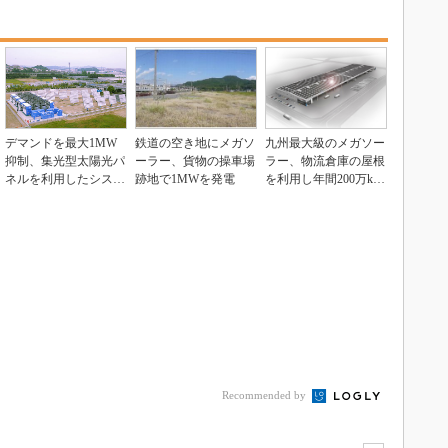
デマンドを最大1MW
鉄道の空き地にメガソ
九州最大級のメガソー
抑制、集光型太陽光パ
ーラー、貨物の操車場
ラー、物流倉庫の屋根
ネルを利用したシステ
跡地で1MWを発電
を利用し年間200万kW
ムが稼働開始
hを発電
Recommended by