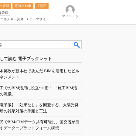
ー管理
電気自動車
IT活用
備管理
マイページ
エネルギー列島
テーマサイト
eek
ション総合展
して読む 電子ブックレット
ク
本郵政が新本社で挑んだ BIMを活用したビル
ネジメント
工でのBIM活用に役立つ1冊！ 「施工BIM活
の流儀」
電子版】「効果なし」を回避する、太陽光発
所の雑草対策の手順と工法
民でBIM/CIMデータ共有可能に、国交省が目
すデータープラットフォーム構想