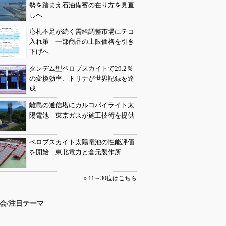
勢を踏まえ石油備蓄の在り方を見直
しへ
応札不足が続く需給調整市場にテコ
入れ策 一部商品の上限価格を引き
下げへ
タンデム型ペロブスカイトで29.2％
の変換効率、トリナが世界記録を達
成
離島の通信塔にカルコパイライト太
陽電池 東京ガスが施工技術を提供
ペロブスカイト太陽電池の性能評価
を開始 東北電力と倉元製作所
» 11～30位はこちら
会/注目テーマ