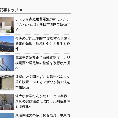
記事トップ10
テスラが家庭用蓄電池の新モデル、
「Powerwall 3」を日本国内で販売開
始
今後のFIT/FIP制度で支援する太陽光
発電の類型、地域社会との共生を条
件に
電気事業法改正で新融資制度 大規
模電源や送電線の整備を政府が支援
へ
外壁に穴を開けずに太陽光パネルを
垂直設置 AGCとノザワが新工法を
本格販売
過大な営業行為が続くLPガス業界
規制の実効性強化に向けた判断基準
を明確化へ
原油調達先の多角化も検討、中東情