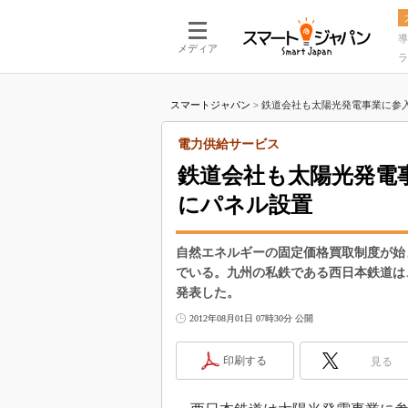
導
メディア
ラ
スマートジャパン
>
鉄道会社も太陽光発電事業に参入
電力供給サービス
鉄道会社も太陽光発電
にパネル設置
自然エネルギーの固定価格買取制度が始
でいる。九州の私鉄である西日本鉄道は
発表した。
2012年08月01日 07時30分 公開
印刷する
見る