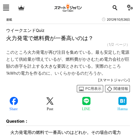
連載
2012年10月26日
ウイークエンドQuiz
火力発電で燃料費が一番高いのは？
（1/2 ページ）
このところ火力発電が再び注目を集めている。最も安定した電源
として供給量が増えているが、燃料費がかさむため電力会社が巨
額の赤字を計上する大きな要因とされている。実際のところ
1kWhの電力を作るのに、いくらかかるのだろうか。
[スマートジャパン]
PC用表示
関連情報
Share
Post
LINE
Hatena
Question：
火力発電用の燃料で一番高いのはどれか。その場合の電力