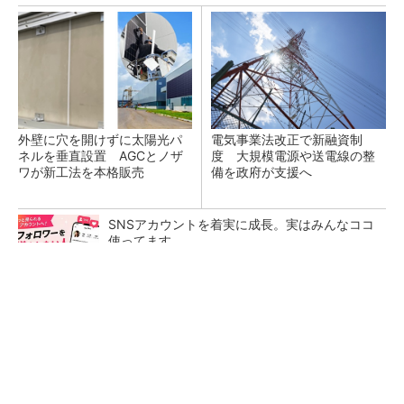
外壁に穴を開けずに太陽光パ
電気事業法改正で新融資制
ネルを垂直設置 AGCとノザ
度 大規模電源や送電線の整
ワが新工法を本格販売
備を政府が支援へ
SNSアカウントを着実に成長。実はみんなココ
使ってます。
PR(Dreaw合同会社)
原油調達先の多角化も検討、中東情勢を踏まえ
石油備蓄の在り方を見直しへ