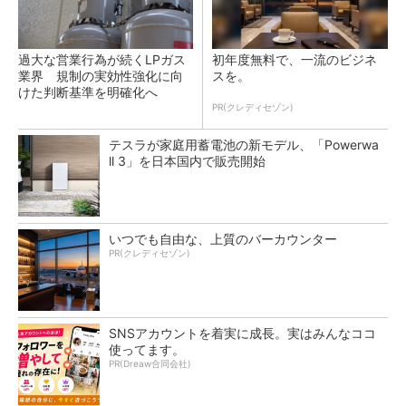
過大な営業行為が続くLPガス
初年度無料で、一流のビジネ
業界 規制の実効性強化に向
スを。
けた判断基準を明確化へ
PR(クレディセゾン)
テスラが家庭用蓄電池の新モデル、「Powerwa
ll 3」を日本国内で販売開始
いつでも自由な、上質のバーカウンター
PR(クレディセゾン)
SNSアカウントを着実に成長。実はみんなココ
使ってます。
PR(Dreaw合同会社)