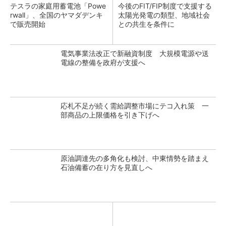
テスラの家庭用蓄電池「Powe
今後のFIT/FIP制度で支援する
rwall」、全国のヤマダデンキ
太陽光発電の類型、地域社会
で販売開始
との共生を条件に
電気事業法改正で新融資制度 大規模電源や送
電線の整備を政府が支援へ
応札不足が続く需給調整市場にテコ入れ策 一
部商品の上限価格を引き下げへ
原油調達先の多角化も検討、中東情勢を踏まえ
石油備蓄の在り方を見直しへ