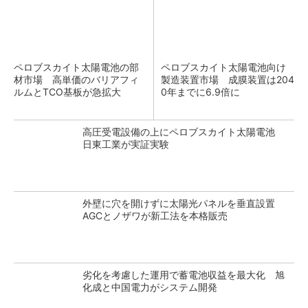
ペロブスカイト太陽電池の部
ペロブスカイト太陽電池向け
材市場 高単価のバリアフィ
製造装置市場 成膜装置は204
ルムとTCO基板が急拡大
0年までに6.9倍に
高圧受電設備の上にペロブスカイト太陽電池
日東工業が実証実験
外壁に穴を開けずに太陽光パネルを垂直設置
AGCとノザワが新工法を本格販売
劣化を考慮した運用で蓄電池収益を最大化 旭
化成と中国電力がシステム開発