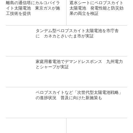
離島の通信塔にカルコパイラ
遮水シートにペロブスカイト
イト太陽電池 東京ガスが施
太陽電池 発電性能と防災効
工技術を提供
果の両立を検証
タンデム型ペロブスカイト太陽電池を市庁舎
に カネカとさいたま市が実証
家庭用蓄電池でデマンドレスポンス 九州電力
とシャープが実証
ペロブスカイトなど「次世代型太陽電池戦略」
の進捗状況 普及に向けた新施策も