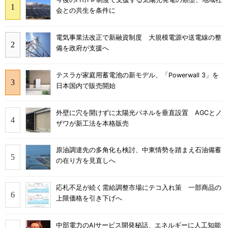
会との共生を条件に
電気事業法改正で新融資制度 大規模電源や送電線の整
備を政府が支援へ
テスラが家庭用蓄電池の新モデル、「Powerwall 3」を
日本国内で販売開始
外壁に穴を開けずに太陽光パネルを垂直設置 AGCとノ
ザワが新工法を本格販売
原油調達先の多角化も検討、中東情勢を踏まえ石油備蓄
の在り方を見直しへ
応札不足が続く需給調整市場にテコ入れ策 一部商品の
上限価格を引き下げへ
中部電力のAIサービス開発秘話、エネルギーに人工知能