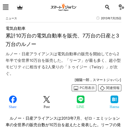
ニュース
2013年7月25日
電気自動車
累計10万台の電気自動車を販売、7万台の日産と3
万台のルノー
ルノー・日産アライアンスは電気自動車の販売を開始してから2
年半で全世界10万台を販売した。「リーフ」が最も多く、超小型
モビリティに相当する2人乗りの「トゥイジー（Twizy）」が次
ぐ。
[畑陽一郎，スマートジャパン]
PC用表示
関連情報
Share
Post
LINE
Hatena
ルノー・日産アライアンスは2013年7月、ゼロ・エミッション
車の全世界の販売台数が10万台を超えたと発表した。リーフの発