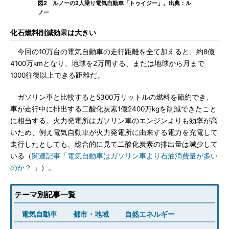
図2 ルノーの2人乗り電気自動車「トゥイジー」。出典：ル
ノー
化石燃料削減効果は大きい
今回の10万台の電気自動車の走行距離を全て加えると、約8億
4100万kmとなり、地球を2万周する、または地球から月まで
1000往復以上できる距離だ。
ガソリン車と比較すると5300万リットルの燃料を節約でき、
車が走行中に排出する二酸化炭素1億2400万kgを削減できたこと
に相当する。火力発電所はガソリン車のエンジンよりも効率が高
いため、例え電気自動車が火力発電所に由来する電力を充電して
走行したとしても、総合的に見て二酸化炭素の排出量は減少して
いる（
関連記事「電気自動車はガソリン車より石油消費量が多い
のか？ 」
）。
テーマ別記事一覧
電気自動車
都市・地域
自然エネルギー