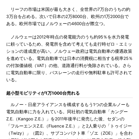
リーフの市場は米国が最も大きく、全世界の7万台のうちの約
3万台を占める。次いで日本の2万8000台、欧州の1万2000台で
ある。欧州市場ではノルウェーの4600台が際立つ。
ノルウェーは2012年時点の発電能力のうち約95％を水力発電
に頼っているため、発電所を含めて考えても走行時ゼロ・エミッ
ションの達成度が高い。ノルウェー政府は電気自動車の優遇政策
を進めている。電気自動車では日本の消費税に相当する税率25％
の付加価値税（VAT）の他、道路通行料が免除されている。さら
に電気自動車に限り、バスレーンの走行や無料駐車も許可されて
いる。
超小型モビリティが1万1000台売れる
ルノー・日産アライアンスを構成するもう1つの企業ルノーも
電気自動車に力を入れている。同社初の電気自動車「カングー
Z.E.（Kangoo Z.E.）」を2011年後半に発売した後、セダンの
「フルーエンスZ.E.（Fluence Z.E.）」と2人乗りの「トゥイジー
（Twizy）」（図2）、サブコンパクト車「ゾエ（ZOE）」を合わ