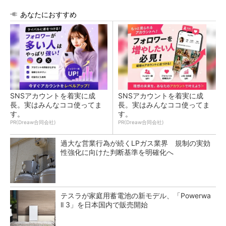
あなたにおすすめ
SNSアカウントを着実に成
SNSアカウントを着実に成
長。実はみんなココ使ってま
長。実はみんなココ使ってま
す。
す。
PR(Dreaw合同会社)
PR(Dreaw合同会社)
過大な営業行為が続くLPガス業界 規制の実効
性強化に向けた判断基準を明確化へ
テスラが家庭用蓄電池の新モデル、「Powerwa
ll 3」を日本国内で販売開始