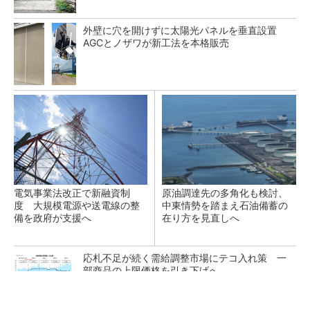
外壁に穴を開けずに太陽光パネルを垂直設置
AGCとノザワが新工法を本格販売
電気事業法改正で新融資制
原油調達先の多角化も検討、
度 大規模電源や送電線の整
中東情勢を踏まえ石油備蓄の
備を政府が支援へ
在り方を見直しへ
応札不足が続く需給調整市場にテコ入れ策 一
部商品の上限価格を引き下げへ