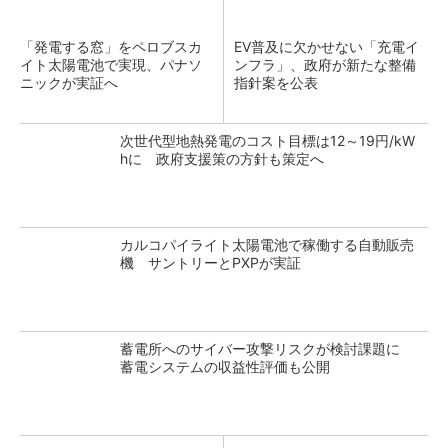
「発電する窓」をペロブスカ
EV普及に欠かせない「充電イ
イト太陽電池で実現、パナソ
ンフラ」、政府が新たな整備
ニックが実証へ
指針案を公表
次世代型地熱発電のコスト目標は12～19円/kW
hに 政府支援策の方針も策定へ
カルコパイライト太陽電池で稼働する自動販売
機 サントリーとPXPが実証
蓄電所へのサイバー攻撃リスクが検討課題に
蓄電システムの収益性評価も公開