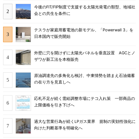
今後のFIT/FIP制度で支援する太陽光発電の類型、地域社
会との共生を条件に
テスラが家庭用蓄電池の新モデル、「Powerwall 3」を
日本国内で販売開始
外壁に穴を開けずに太陽光パネルを垂直設置 AGCとノ
ザワが新工法を本格販売
原油調達先の多角化も検討、中東情勢を踏まえ石油備蓄
の在り方を見直しへ
応札不足が続く需給調整市場にテコ入れ策 一部商品の
上限価格を引き下げへ
過大な営業行為が続くLPガス業界 規制の実効性強化に
向けた判断基準を明確化へ