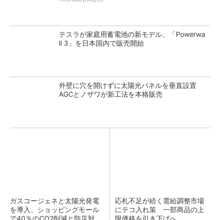
テスラが家庭用蓄電池の新モデル、「Powerwa
ll 3」を日本国内で販売開始
外壁に穴を開けずに太陽光パネルを垂直設置
AGCとノザワが新工法を本格販売
ガスコージェネと太陽光発電
応札不足が続く需給調整市場
を導入、ショッピングモール
にテコ入れ策 一部商品の上
で40％のCO2削減と防災対...
限価格を引き下げへ