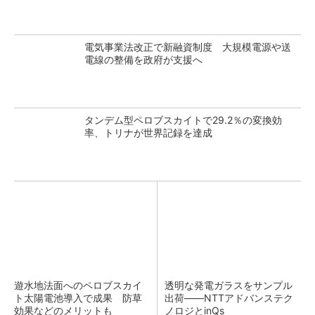
電気事業法改正で新融資制度 大規模電源や送
電線の整備を政府が支援へ
タンデム型ペロブスカイトで29.2％の変換効
率、トリナが世界記録を達成
遊水地法面へのペロブスカイ
透明な発電ガラスをサンプル
ト太陽電池導入で成果 防草
出荷――NTTアドバンステク
効果などのメリットも
ノロジとinQs