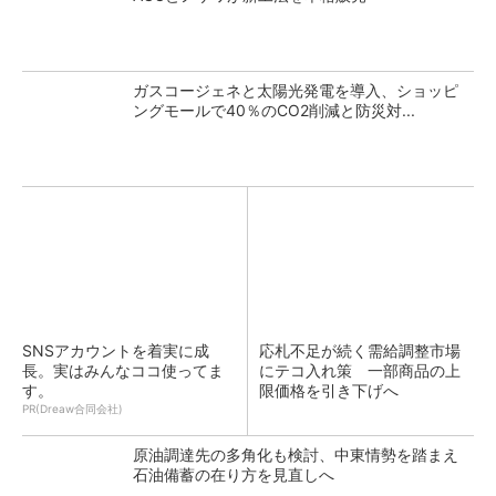
ガスコージェネと太陽光発電を導入、ショッピ
ングモールで40％のCO2削減と防災対...
SNSアカウントを着実に成
応札不足が続く需給調整市場
長。実はみんなココ使ってま
にテコ入れ策 一部商品の上
す。
限価格を引き下げへ
PR(Dreaw合同会社)
原油調達先の多角化も検討、中東情勢を踏まえ
石油備蓄の在り方を見直しへ