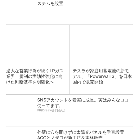
ステムを設置
過大な営業行為が続くLPガス
テスラが家庭用蓄電池の新モ
業界 規制の実効性強化に向
デル、「Powerwall 3」を日本
けた判断基準を明確化へ
国内で販売開始
SNSアカウントを着実に成長。実はみんなココ
使ってます。
PR(Dreaw合同会社)
外壁に穴を開けずに太陽光パネルを垂直設置
AGCとノザワが新工法を本格販売