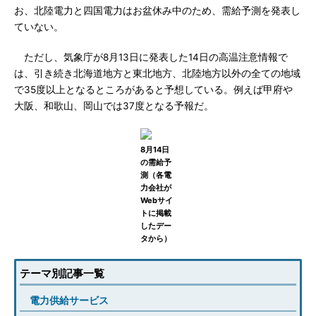
お、北陸電力と四国電力はお盆休み中のため、需給予測を発表し
ていない。
ただし、気象庁が8月13日に発表した14日の高温注意情報で
は、引き続き北海道地方と東北地方、北陸地方以外の全ての地域
で35度以上となるところがあると予想している。例えば甲府や
大阪、和歌山、岡山では37度となる予報だ。
8月14日
の需給予
測（各電
力会社が
Webサイ
トに掲載
したデー
タから）
テーマ別記事一覧
電力供給サービス