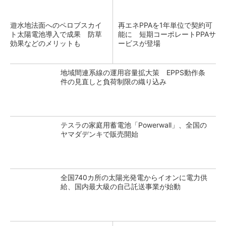
遊水地法面へのペロブスカイ
再エネPPAを1年単位で契約可
ト太陽電池導入で成果 防草
能に 短期コーポレートPPAサ
効果などのメリットも
ービスが登場
地域間連系線の運用容量拡大策 EPPS動作条
件の見直しと負荷制限の織り込み
テスラの家庭用蓄電池「Powerwall」、全国の
ヤマダデンキで販売開始
全国740カ所の太陽光発電からイオンに電力供
給、国内最大級の自己託送事業が始動