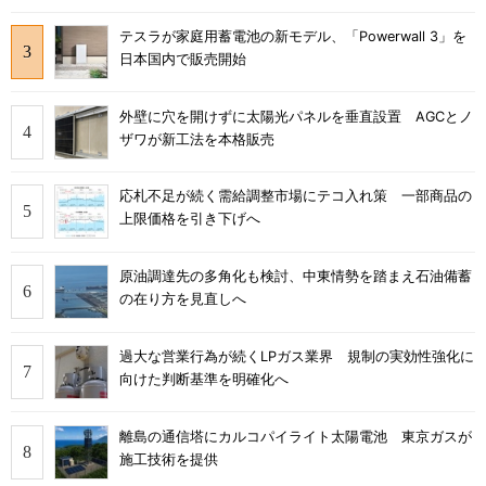
テスラが家庭用蓄電池の新モデル、「Powerwall 3」を
日本国内で販売開始
外壁に穴を開けずに太陽光パネルを垂直設置 AGCとノ
ザワが新工法を本格販売
応札不足が続く需給調整市場にテコ入れ策 一部商品の
上限価格を引き下げへ
原油調達先の多角化も検討、中東情勢を踏まえ石油備蓄
の在り方を見直しへ
過大な営業行為が続くLPガス業界 規制の実効性強化に
向けた判断基準を明確化へ
離島の通信塔にカルコパイライト太陽電池 東京ガスが
施工技術を提供