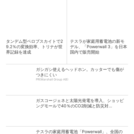
タンデム型ペロブスカイトで2
テスラが家庭用蓄電池の新モ
9.2％の変換効率、トリナが世
デル、「Powerwall 3」を日本
界記録を達成
国内で販売開始
ガシガシ使えるヘッドホン。カッターでも傷が
つきにくい
PR(Marshall Group AB)
ガスコージェネと太陽光発電を導入、ショッピ
ングモールで40％のCO2削減と防災対...
テスラの家庭用蓄電池「Powerwall」、全国の