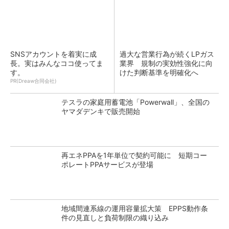
SNSアカウントを着実に成
過大な営業行為が続くLPガス
長。実はみんなココ使ってま
業界 規制の実効性強化に向
す。
けた判断基準を明確化へ
PR(Dreaw合同会社)
テスラの家庭用蓄電池「Powerwall」、全国の
ヤマダデンキで販売開始
再エネPPAを1年単位で契約可能に 短期コー
ポレートPPAサービスが登場
地域間連系線の運用容量拡大策 EPPS動作条
件の見直しと負荷制限の織り込み