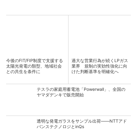
今後のFIT/FIP制度で支援する
過大な営業行為が続くLPガス
太陽光発電の類型、地域社会
業界 規制の実効性強化に向
との共生を条件に
けた判断基準を明確化へ
テスラの家庭用蓄電池「Powerwall」、全国の
ヤマダデンキで販売開始
透明な発電ガラスをサンプル出荷――NTTアド
バンステクノロジとinQs