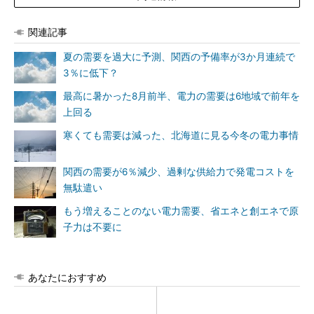
関連記事
夏の需要を過大に予測、関西の予備率が3か月連続で
3％に低下？
最高に暑かった8月前半、電力の需要は6地域で前年を
上回る
寒くても需要は減った、北海道に見る今冬の電力事情
関西の需要が6％減少、過剰な供給力で発電コストを
無駄遣い
もう増えることのない電力需要、省エネと創エネで原
子力は不要に
あなたにおすすめ