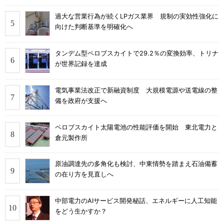
過大な営業行為が続くLPガス業界 規制の実効性強化に
向けた判断基準を明確化へ
タンデム型ペロブスカイトで29.2％の変換効率、トリナ
が世界記録を達成
電気事業法改正で新融資制度 大規模電源や送電線の整
備を政府が支援へ
ペロブスカイト太陽電池の性能評価を開始 東北電力と
倉元製作所
原油調達先の多角化も検討、中東情勢を踏まえ石油備蓄
の在り方を見直しへ
中部電力のAIサービス開発秘話、エネルギーに人工知能
をどう生かすか？