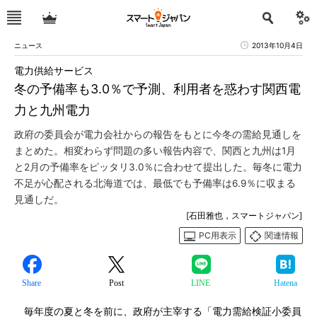
ニュース
2013年10月4日
電力供給サービス
冬の予備率も3.0％で予測、利用者を惑わす関西電
力と九州電力
政府の委員会が電力会社からの報告をもとに今冬の需給見通しを
まとめた。相変わらず問題の多い報告内容で、関西と九州は1月
と2月の予備率をピッタリ3.0％に合わせて提出した。毎冬に電力
不足が心配される北海道では、最低でも予備率は6.9％に収まる
見通しだ。
[石田雅也，スマートジャパン]
PC用表示
関連情報
Share
Post
LINE
Hatena
毎年度の夏と冬を前に、政府が主宰する「電力需給検証小委員