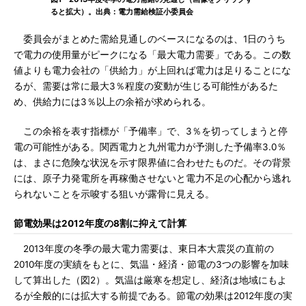
ると拡大）。出典：電力需給検証小委員会
委員会がまとめた需給見通しのベースになるのは、1日のうち
で電力の使用量がピークになる「最大電力需要」である。この数
値よりも電力会社の「供給力」が上回れば電力は足りることにな
るが、需要は常に最大3％程度の変動が生じる可能性があるた
め、供給力には3％以上の余裕が求められる。
この余裕を表す指標が「予備率」で、3％を切ってしまうと停
電の可能性がある。関西電力と九州電力が予測した予備率3.0％
は、まさに危険な状況を示す限界値に合わせたものだ。その背景
には、原子力発電所を再稼働させないと電力不足の心配から逃れ
られないことを示唆する狙いが露骨に見える。
節電効果は2012年度の8割に抑えて計算
2013年度の冬季の最大電力需要は、東日本大震災の直前の
2010年度の実績をもとに、気温・経済・節電の3つの影響を加味
して算出した（図2）。気温は厳寒を想定し、経済は地域にもよ
るが全般的には拡大する前提である。節電の効果は2012年度の実