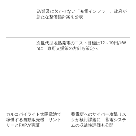
EV普及に欠かせない「充電インフラ」、政府が
新たな整備指針案を公表
次世代型地熱発電のコスト目標は12～19円/kW
hに 政府支援策の方針も策定へ
カルコパイライト太陽電池で
蓄電所へのサイバー攻撃リス
稼働する自動販売機 サント
クが検討課題に 蓄電システ
リーとPXPが実証
ムの収益性評価も公開