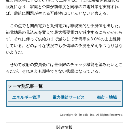
度と同水準にすると8.1％まで上昇する。十分な余裕を見込める
状況になり、家庭と企業が前年度と同様の節電対策を実施すれ
ば、需給に問題が生じる可能性はほとんどないと言える。
この点でも関西電力と九州電力は非現実的な予測値を出した。
節電効果の見込みを変えて最大需要電力が減少するにもかかわら
ず、それに伴って供給力まで減らして予備率を3.0％のまま維持
している。どのような状況でも予備率の予測を変えるつもりはな
いようだ。
せめて政府の委員会には最低限のチェック機能を望みたいとこ
ろだが、それさえも期待できない状態になっている。
テーマ別記事一覧
エネルギー管理
電力供給サービス
都市・地域
Copyright © ITmedia, Inc. All Rights Reserved.
関連情報