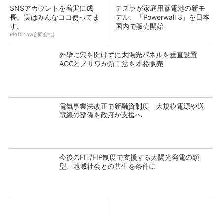
SNSアカウントを着実に成
テスラが家庭用蓄電池の新モ
長。実はみんなココ使ってま
デル、「Powerwall 3」を日本
す。
国内で販売開始
PR(Dreaw合同会社)
外壁に穴を開けずに太陽光パネルを垂直設置
AGCとノザワが新工法を本格販売
電気事業法改正で新融資制度 大規模電源や送
電線の整備を政府が支援へ
今後のFIT/FIP制度で支援する太陽光発電の類
型、地域社会との共生を条件に