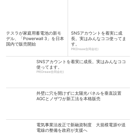
テスラが家庭用蓄電池の新モ
SNSアカウントを着実に成
デル、「Powerwall 3」を日本
長。実はみんなココ使ってま
国内で販売開始
す。
PR(Dreaw合同会社)
SNSアカウントを着実に成長。実はみんなココ
使ってます。
PR(Dreaw合同会社)
外壁に穴を開けずに太陽光パネルを垂直設置
AGCとノザワが新工法を本格販売
電気事業法改正で新融資制度 大規模電源や送
電線の整備を政府が支援へ