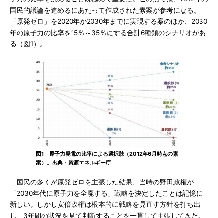
国民的議論を進めるにあたって作成された素案が参考になる。
「原発ゼロ」を2020年か2030年までに実現する案のほか、2030
年の原子力の比率を15％～35％にする合計6種類のシナリオがあ
る（図1）。
図1 原子力発電の比率による選択肢（2012年6月時点の素
案）。出典：資源エネルギー庁
国民の多くが原発ゼロを主張した結果、当時の野田政権が
「2030年代に原子力を全廃する」戦略を決定したことは記憶に
新しい。しかし安倍政権は根本的に戦略を見直す方針を打ち出
し、3年間の状況を見て判断することを一貫して主張してきた。