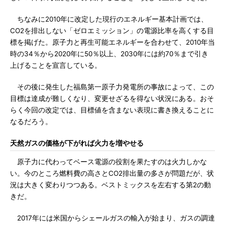
ちなみに2010年に改定した現行のエネルギー基本計画では、
CO2を排出しない「ゼロエミッション」の電源比率を高くする目
標を掲げた。原子力と再生可能エネルギーを合わせて、2010年当
時の34％から2020年に50％以上、2030年には約70％まで引き
上げることを宣言している。
その後に発生した福島第一原子力発電所の事故によって、この
目標は達成が難しくなり、変更せざるを得ない状況にある。おそ
らく今回の改定では、目標値を含まない表現に書き換えることに
なるだろう。
天然ガスの価格が下がれば火力を増やせる
原子力に代わってベース電源の役割を果たすのは火力しかな
い。今のところ燃料費の高さとCO2排出量の多さが問題だが、状
況は大きく変わりつつある。ベストミックスを左右する第2の動
きだ。
2017年には米国からシェールガスの輸入が始まり、ガスの調達