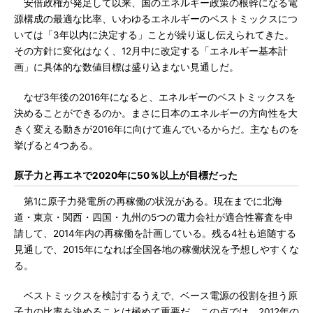
安倍政権が発足して以来、国のエネルギー政策の根幹になる電
源構成の最適な比率、いわゆるエネルギーのベストミックスにつ
いては「3年以内に決定する」ことが繰り返し伝えられてきた。
その方針に変化はなく、12月中に改定する「エネルギー基本計
画」に具体的な数値目標は盛り込まない見通しだ。
なぜ3年後の2016年になると、エネルギーのベストミックスを
決めることができるのか。まさに日本のエネルギーの方向性を大
きく変える動きが2016年に向けて進んでいるからだ。主なものを
挙げると4つある。
原子力と再エネで2020年に50％以上が目標だった
第1に原子力発電所の再稼働の状況がある。現在までに北海
道・東京・関西・四国・九州の5つの電力会社が適合性審査を申
請して、2014年内の再稼働を計画している。残る4社も追随する
見通しで、2015年になれば全国各地の稼働状況を予想しやすくな
る。
ベストミックスを検討するうえで、ベース電源の役割を担う原
子力の比率を決めることは極めて重要だ。この点では、2012年の