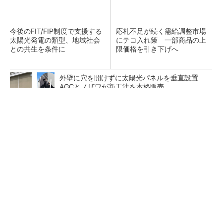
今後のFIT/FIP制度で支援する
応札不足が続く需給調整市場
太陽光発電の類型、地域社会
にテコ入れ策 一部商品の上
との共生を条件に
限価格を引き下げへ
外壁に穴を開けずに太陽光パネルを垂直設置
AGCとノザワが新工法を本格販売
テスラの家庭用蓄電池「Powerwall」、全国の
ヤマダデンキで販売開始
原油調達先の多角化も検討、中東情勢を踏まえ
石油備蓄の在り方を見直しへ