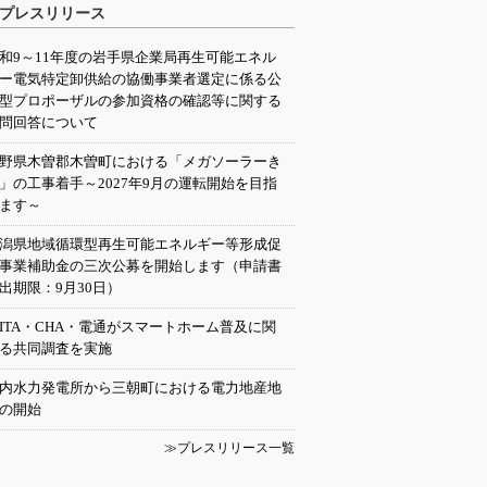
プレスリリース
和9～11年度の岩手県企業局再生可能エネル
ー電気特定卸供給の協働事業者選定に係る公
型プロポーザルの参加資格の確認等に関する
問回答について
野県木曽郡木曽町における「メガソーラーき
」の工事着手～2027年9月の運転開始を目指
ます～
潟県地域循環型再生可能エネルギー等形成促
事業補助金の三次公募を開始します（申請書
出期限：9月30日）
EITA・CHA・電通がスマートホーム普及に関
る共同調査を実施
内水力発電所から三朝町における電力地産地
の開始
≫プレスリリース一覧