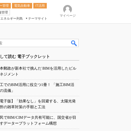
ー管理
電気自動車
IT活用
備管理
マイページ
エネルギー列島
テーマサイト
eek
ション総合展
して読む 電子ブックレット
ク
本郵政が新本社で挑んだ BIMを活用したビル
ネジメント
工でのBIM活用に役立つ1冊！ 「施工BIM活
の流儀」
電子版】「効果なし」を回避する、太陽光発
所の雑草対策の手順と工法
民でBIM/CIMデータ共有可能に、国交省が目
すデータープラットフォーム構想