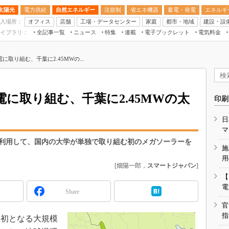
太陽光
電力供給
自然エネルギー
法規制
省エネ機器
蓄電・発電
エネルギ
入場所：
オフィス
店舗
工場・データセンター
家庭
都市・地域
建設・設
イブラリ：
全記事一覧
ニュース
特集
連載
電子ブックレット
電気料金
スマートエネルギーW
取り組む、千葉に2.45MWの...
住宅・都市イノベー
太陽光発電運用
新電力
に取り組む、千葉に2.45MWの太
印刷
電気料金ガイドブッ
日
空調特集
マ
BEMS
利用して、国内の大学が単独で取り組む初のメガソーラーを
施
キーワード解説
用
[畑陽一郎，
スマートジャパン
]
【
電
Share
官
指
初となる大規模