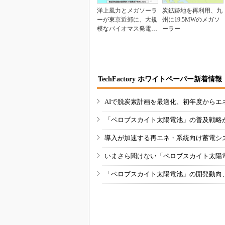
洋上風力とメガソーラ
炭鉱跡地を再利用、九
ーが東京近郊に、大規
州に19.5MWのメガソ
模なバイオマス発電所
ーラー
も加わる
TechFactory ホワイトペーパー新着情報
AIで脱炭素計画を最適化、初年度からエ
「ペロブスカイト太陽電池」の普及戦略
導入が加速する再エネ・系統向け蓄電シ
いまさら聞けない「ペロブスカイト太陽
「ペロブスカイト太陽電池」の開発動向