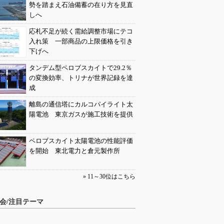
勢を踏まえ石油備蓄の在り方を見直
しへ
応札不足が続く需給調整市場にテコ
入れ策 一部商品の上限価格を引き
下げへ
タンデム型ペロブスカイトで29.2％
の変換効率、トリナが世界記録を達
成
離島の通信塔にカルコパイライト太
陽電池 東京ガスが施工技術を提供
ペロブスカイト太陽電池の性能評価
を開始 東北電力と倉元製作所
» 11～30位はこちら
会/注目テーマ