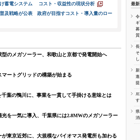
向け蓄電システム コスト・収益性の現状分析
最新
普及戦略が公表 政府が目指すコスト・導入量のロー
令
ギ
募
質
長
そ
献型のメガソーラー、和歌山と京都で発電開始へ
し
新
スマートグリッドの構築が始まる
進
提
J
ーを千葉の鴨川に、事業を一貫して手掛ける意味とは
す
県
光を一気に導入、千葉県には2.8MWのメガソーラー
消
ーが東京近郊に、大規模なバイオマス発電所も加わる