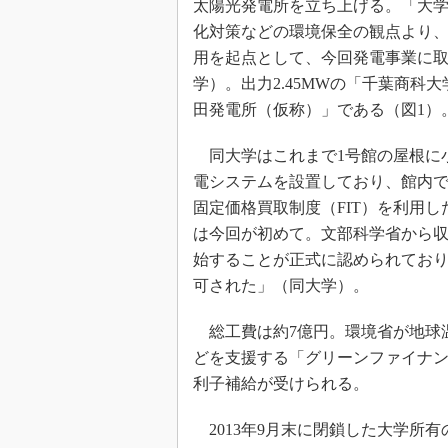
太陽光発電所を立ち上げる。「大
化対策などの環境保全の観点より
用を起点として、今回発電事業に
学）。出力2.45MWの「千葉商科
田発電所（仮称）」である（図1）
同大学はこれまで1号館の屋根に
電システムを設置しており、館内
固定価格買取制度（FIT）を利用
は今回が初めて。文部科学省から
始することが正式に認められてお
可された」（同大学）。
総工費は約7億円。環境省が地球
どを支援する「グリーンファイナン
利子補給が受けられる。
2013年9月末に閉鎖した大学所