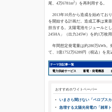
2
尾、4万6781m
）を再利用する。
2013年10月から造成を始めており
を開始する計画だ。造成工事は東亜
担当する。太陽電池モジュールとし
245HA」（出力245W）を約1万枚
年間想定発電量は約280万kWh
て、1億1752万6289円（税込）を
テーマ別記事一覧
電力供給サービス
蓄電・発電機器
自
おすすめホワイトペーパー
いまさら聞けない「ペロブスカ
急増する太陽光発電の「雑草ト