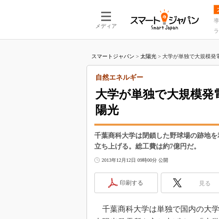
導
メディア
ラ
スマートジャパン
>
太陽光
>
大学が単独で大規模発電に
自然エネルギー
大学が単独で大規模発電
陽光
千葉商科大学は閉鎖した野球場の跡地を
立ち上げる。総工費は約7億円だ。
2013年12月12日 09時00分 公開
印刷する
見る
千葉商科大学は単独で国内の大学