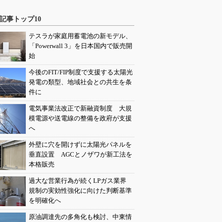
記事トップ10
テスラが家庭用蓄電池の新モデル、
「Powerwall 3」を日本国内で販売開
始
今後のFIT/FIP制度で支援する太陽光
発電の類型、地域社会との共生を条
件に
電気事業法改正で新融資制度 大規
模電源や送電線の整備を政府が支援
へ
外壁に穴を開けずに太陽光パネルを
垂直設置 AGCとノザワが新工法を
本格販売
過大な営業行為が続くLPガス業界
規制の実効性強化に向けた判断基準
を明確化へ
原油調達先の多角化も検討、中東情