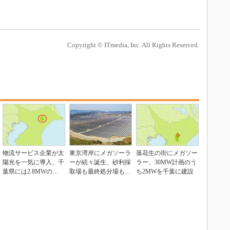
Copyright © ITmedia, Inc. All Rights Reserved.
物流サービス企業が太
東京湾岸にメガソーラ
落花生の街にメガソー
陽光を一気に導入、千
ーが続々誕生、砂利採
ラー、30MW計画のう
葉県には2.8MWのメ
取場も最終処分場も発
ち2MWを千葉に建設
ガソーラー
電で稼ぐ