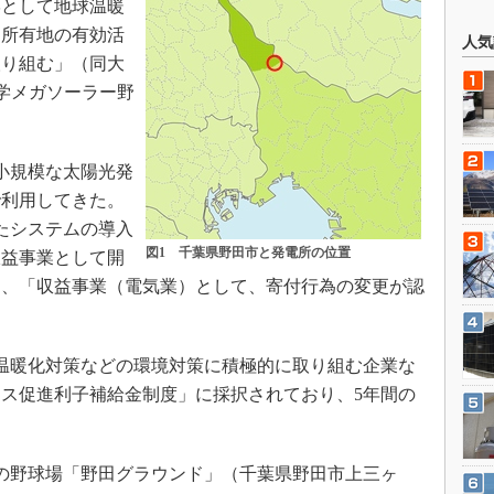
学として地球温暖
、所有地の有効活
人気
取り組む」（同大
大学メガソーラー野
。
小規模な太陽光発
で利用してきた。
したシステムの導入
図1 千葉県野田市と発電所の位置
収益事業として開
り、「収益事業（電気業）として、寄付行為の変更が認
温暖化対策などの環境対策に積極的に取り組む企業な
ス促進利子補給金制度」に採択されており、5年間の
有の野球場「野田グラウンド」（千葉県野田市上三ヶ