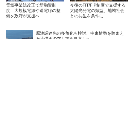
電気事業法改正で新融資制
今後のFIT/FIP制度で支援する
度 大規模電源や送電線の整
太陽光発電の類型、地域社会
備を政府が支援へ
との共生を条件に
原油調達先の多角化も検討、中東情勢を踏まえ
石油備蓄の在り方を見直しへ
応札不足が続く需給調整市場にテコ入れ策 一
部商品の上限価格を引き下げへ
テスラの家庭用蓄電池「Powerwall」、全国の
ヤマダデンキで販売開始