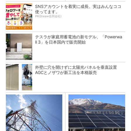
SNSアカウントを着実に成長。実はみんなココ
使ってます。
PR(Dreaw合同会社)
テスラが家庭用蓄電池の新モデル、「Powerwa
ll 3」を日本国内で販売開始
外壁に穴を開けずに太陽光パネルを垂直設置
AGCとノザワが新工法を本格販売