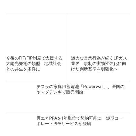
今後のFIT/FIP制度で支援する
過大な営業行為が続くLPガス
太陽光発電の類型、地域社会
業界 規制の実効性強化に向
との共生を条件に
けた判断基準を明確化へ
テスラの家庭用蓄電池「Powerwall」、全国の
ヤマダデンキで販売開始
再エネPPAを1年単位で契約可能に 短期コー
ポレートPPAサービスが登場