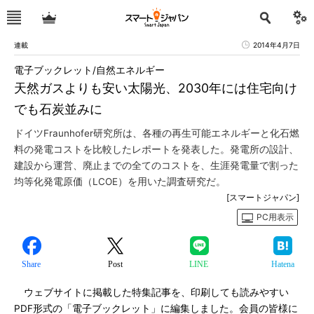
連載
2014年4月7日
電子ブックレット/自然エネルギー
天然ガスよりも安い太陽光、2030年には住宅向け
でも石炭並みに
ドイツFraunhofer研究所は、各種の再生可能エネルギーと化石燃
料の発電コストを比較したレポートを発表した。発電所の設計、
建設から運営、廃止までの全てのコストを、生涯発電量で割った
均等化発電原価（LCOE）を用いた調査研究だ。
[スマートジャパン]
PC用表示
Share
Post
LINE
Hatena
ウェブサイトに掲載した特集記事を、印刷しても読みやすい
PDF形式の「電子ブックレット」に編集しました。会員の皆様に