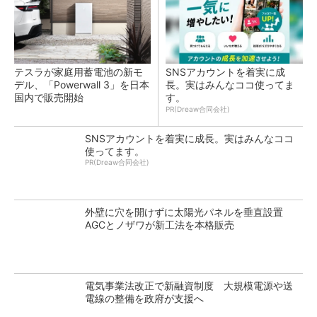
テスラが家庭用蓄電池の新モ
SNSアカウントを着実に成
デル、「Powerwall 3」を日本
長。実はみんなココ使ってま
国内で販売開始
す。
PR(Dreaw合同会社)
SNSアカウントを着実に成長。実はみんなココ
使ってます。
PR(Dreaw合同会社)
外壁に穴を開けずに太陽光パネルを垂直設置
AGCとノザワが新工法を本格販売
電気事業法改正で新融資制度 大規模電源や送
電線の整備を政府が支援へ