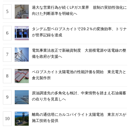
過大な営業行為が続くLPガス業界 規制の実効性強化に
向けた判断基準を明確化へ
タンデム型ペロブスカイトで29.2％の変換効率、トリナ
が世界記録を達成
電気事業法改正で新融資制度 大規模電源や送電線の整
備を政府が支援へ
ペロブスカイト太陽電池の性能評価を開始 東北電力と
倉元製作所
原油調達先の多角化も検討、中東情勢を踏まえ石油備蓄
の在り方を見直しへ
離島の通信塔にカルコパイライト太陽電池 東京ガスが
施工技術を提供