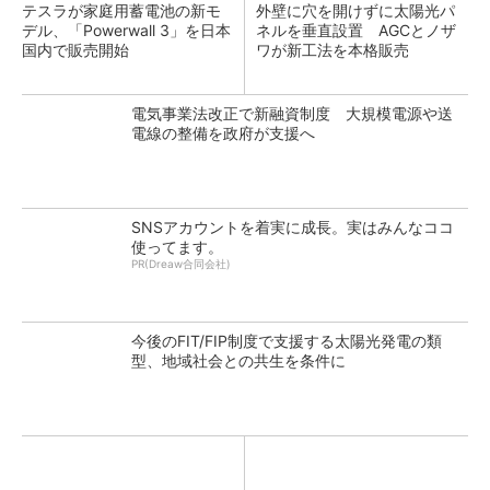
テスラが家庭用蓄電池の新モ
外壁に穴を開けずに太陽光パ
デル、「Powerwall 3」を日本
ネルを垂直設置 AGCとノザ
国内で販売開始
ワが新工法を本格販売
電気事業法改正で新融資制度 大規模電源や送
電線の整備を政府が支援へ
SNSアカウントを着実に成長。実はみんなココ
使ってます。
PR(Dreaw合同会社)
今後のFIT/FIP制度で支援する太陽光発電の類
型、地域社会との共生を条件に