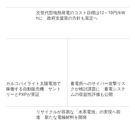
次世代型地熱発電のコスト目標は12～19円/kW
hに 政府支援策の方針も策定へ
カルコパイライト太陽電池で
蓄電所へのサイバー攻撃リス
稼働する自動販売機 サント
クが検討課題に 蓄電システ
リーとPXPが実証
ムの収益性評価も公開
リサイクルが容易な「水系電池」の実現へ前
進 新たな電極材料を開発