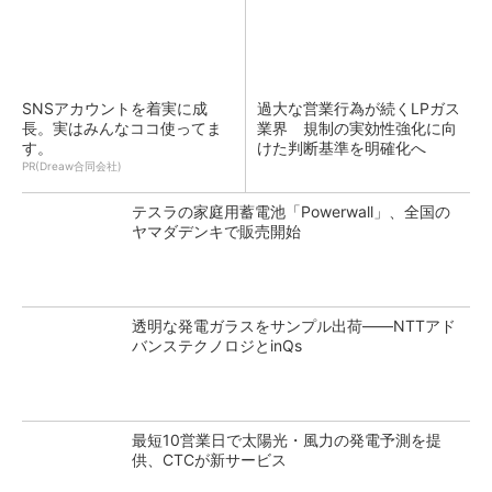
SNSアカウントを着実に成
過大な営業行為が続くLPガス
長。実はみんなココ使ってま
業界 規制の実効性強化に向
す。
けた判断基準を明確化へ
PR(Dreaw合同会社)
テスラの家庭用蓄電池「Powerwall」、全国の
ヤマダデンキで販売開始
透明な発電ガラスをサンプル出荷――NTTアド
バンステクノロジとinQs
最短10営業日で太陽光・風力の発電予測を提
供、CTCが新サービス