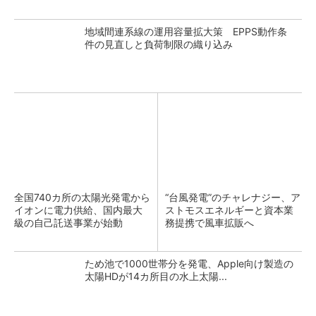
地域間連系線の運用容量拡大策 EPPS動作条
件の見直しと負荷制限の織り込み
全国740カ所の太陽光発電から
“台風発電”のチャレナジー、ア
イオンに電力供給、国内最大
ストモスエネルギーと資本業
級の自己託送事業が始動
務提携で風車拡販へ
ため池で1000世帯分を発電、Apple向け製造の
太陽HDが14カ所目の水上太陽...