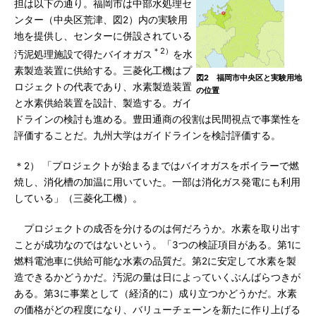
担は以下の通り。福岡市は中部水処理セ
ンター（中央区荒津、図2）内の実験用
地を提供し、センターに併設されている
＊2）
汚泥処理施設で得たバイオガス
を水
素製造装置に供給する。三菱化工機はプ
図2 福岡市中央区と実験用地
ロジェクトの代表であり、水素製造装置
の位置
と水素供給装置を設計、製造する。ガイ
ドラインの検討も進める。豊田通商の役割は民間視点で事業性を
評価することだ。九州大学はガイドラインを検討評価する。
＊2） 「プロジェクトが始まるまではバイオガスをボイラーで燃
焼し、消化槽の加温に用いていた。一部は消化ガス発電にも利用
している」（三菱化工機）。
プロジェクトの成否を分けるのは何だろうか。水素を取り出す
ことが成功なのではないという。「3つの検証項目がある。第1に
燃料電池車に供給可能な水素の品質だ。第2に安定して水素を製
造できるかどうかだ。汚泥の量は日によっていくぶんばらつきが
ある。第3に事業として（経済的に）成り立つかどうかだ。水素
の価格がどの程度になり、バリューチェーンを新たに作り上げる