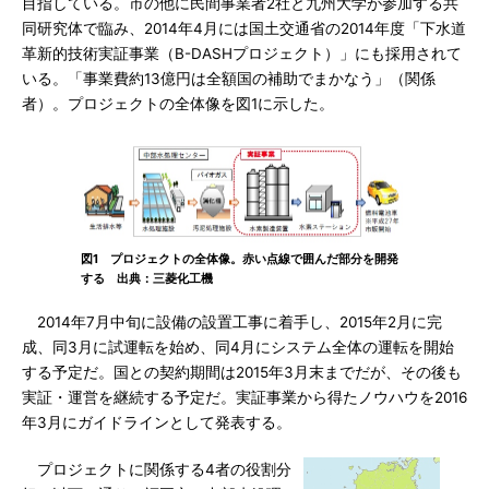
目指している。市の他に民間事業者2社と九州大学が参加する共
同研究体で臨み、2014年4月には国土交通省の2014年度「下水道
革新的技術実証事業（B-DASHプロジェクト）」にも採用されて
いる。「事業費約13億円は全額国の補助でまかなう」（関係
者）。プロジェクトの全体像を図1に示した。
図1 プロジェクトの全体像。赤い点線で囲んだ部分を開発
する 出典：三菱化工機
2014年7月中旬に設備の設置工事に着手し、2015年2月に完
成、同3月に試運転を始め、同4月にシステム全体の運転を開始
する予定だ。国との契約期間は2015年3月末までだが、その後も
実証・運営を継続する予定だ。実証事業から得たノウハウを2016
年3月にガイドラインとして発表する。
プロジェクトに関係する4者の役割分