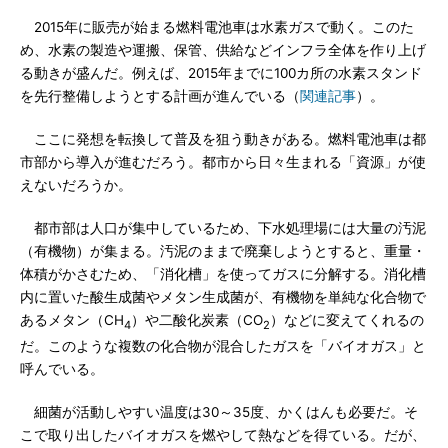
2015年に販売が始まる燃料電池車は水素ガスで動く。このた
め、水素の製造や運搬、保管、供給などインフラ全体を作り上げ
る動きが盛んだ。例えば、2015年までに100カ所の水素スタンド
を先行整備しようとする計画が進んでいる（
関連記事
）。
ここに発想を転換して普及を狙う動きがある。燃料電池車は都
市部から導入が進むだろう。都市から日々生まれる「資源」が使
えないだろうか。
都市部は人口が集中しているため、下水処理場には大量の汚泥
（有機物）が集まる。汚泥のままで廃棄しようとすると、重量・
体積がかさむため、「消化槽」を使ってガスに分解する。消化槽
内に置いた酸生成菌やメタン生成菌が、有機物を単純な化合物で
あるメタン（CH
）や二酸化炭素（CO
）などに変えてくれるの
4
2
だ。このような複数の化合物が混合したガスを「バイオガス」と
呼んでいる。
細菌が活動しやすい温度は30～35度、かくはんも必要だ。そ
こで取り出したバイオガスを燃やして熱などを得ている。だが、