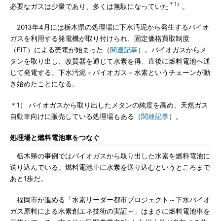
＊1）
必要なガスは少量であり、多くは無駄になっていた
。
2013年4月には栃木県の処理場に下水汚泥から発生するバイオ
ガスを利用する発電機が取り付けられ、固定価格買取制度
（FIT）による売電が始まった（
関連記事
）。バイオガスからメ
タンを取り出し、改質器を通じて水素を得、直後に燃料電池へ通
じて発電する。下水汚泥－バイオガス－水素というチェーンが動
き始めたことになる。
＊1） バイオガスから取り出したメタンの純度を高め、天然ガス
自動車向けに販売している処理場もある（
関連記事
）。
処理場と燃料電池車をつなぐ
栃木県の事例ではバイオガスから取り出した水素を燃料電池に
送り込んでいる。燃料電池車に水素を送り込むというところまで
あと1歩だ。
福岡市が進める「水素リーダー都市プロジェクト～下水バイオ
ガス原料による水素創エネ技術の実証～」はまさに燃料電池車を