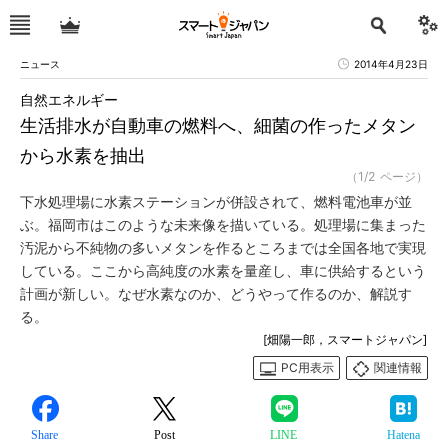
ニュース
2014年4月23日
自然エネルギー
生活排水が自動車の燃料へ、細菌の作ったメタン
から水素を抽出
（1/2 ページ）
下水処理場に水素ステーションが併設されて、燃料電池車が並
ぶ。福岡市はこのような未来像を描いている。処理場に集まった
汚泥から不純物の多いメタンを作るところまでは全国各地で実現
している。ここから高純度の水素を量産し、車に供給するという
計画が新しい。なぜ水素なのか、どうやって作るのか、解説す
る。
[畑陽一郎，スマートジャパン]
PC用表示
関連情報
Share
Post
LINE
Hatena