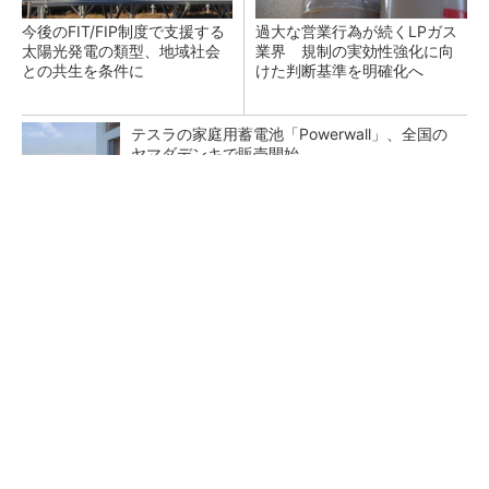
今後のFIT/FIP制度で支援する
過大な営業行為が続くLPガス
太陽光発電の類型、地域社会
業界 規制の実効性強化に向
との共生を条件に
けた判断基準を明確化へ
テスラの家庭用蓄電池「Powerwall」、全国の
ヤマダデンキで販売開始
カーボンファーミングの日本市場、2030年度
に92億円規模に
再エネ出力制御の最新見通しが公表 蓄電池の
早期系統接続に関する暫定措置も