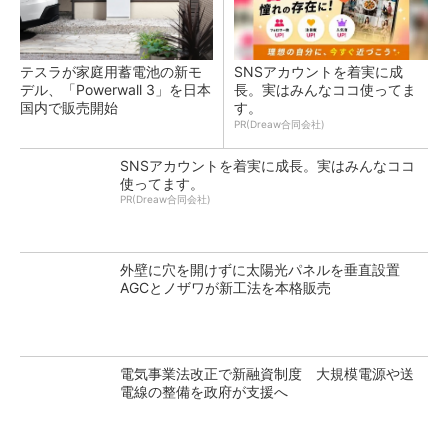
テスラが家庭用蓄電池の新モ
SNSアカウントを着実に成
デル、「Powerwall 3」を日本
長。実はみんなココ使ってま
国内で販売開始
す。
PR(Dreaw合同会社)
SNSアカウントを着実に成長。実はみんなココ
使ってます。
PR(Dreaw合同会社)
外壁に穴を開けずに太陽光パネルを垂直設置
AGCとノザワが新工法を本格販売
電気事業法改正で新融資制度 大規模電源や送
電線の整備を政府が支援へ