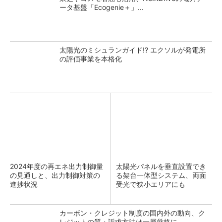
ータ基盤「Ecogenie＋」...
太陽光のミシュランガイド!? エクソルが発電所
の評価事業を本格化
2024年度の再エネ出力制御量
太陽光パネルを垂直設置でき
の見通しと、出力制御対策の
る架台一体型システム、両面
進捗状況
受光で狭小エリアにも
カーボン・クレジット制度の国内外の動向、ク
レジットの質・訴求方法は一層厳格に