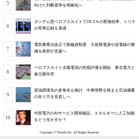
向けた判断基準を明確化へ
タンデム型ペロブスカイトで29.2％の変換効率、トリナ
が世界記録を達成
電気事業法改正で新融資制度 大規模電源や送電線の整
備を政府が支援へ
ペロブスカイト太陽電池の性能評価を開始 東北電力と
倉元製作所
原油調達先の多角化も検討、中東情勢を踏まえ石油備蓄
の在り方を見直しへ
中部電力のAIサービス開発秘話、エネルギーに人工知能
をどう生かすか？
Copyright © ITmedia Inc. All Rights Reserved.