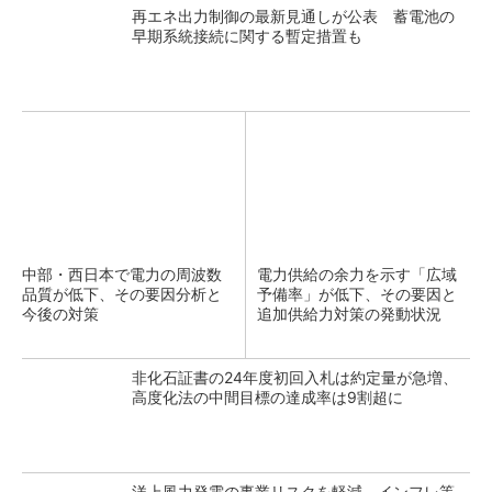
再エネ出力制御の最新見通しが公表 蓄電池の
早期系統接続に関する暫定措置も
中部・西日本で電力の周波数
電力供給の余力を示す「広域
品質が低下、その要因分析と
予備率」が低下、その要因と
今後の対策
追加供給力対策の発動状況
非化石証書の24年度初回入札は約定量が急増、
高度化法の中間目標の達成率は9割超に
洋上風力発電の事業リスクを軽減、インフレ等