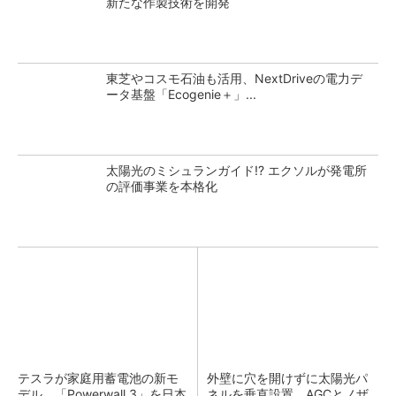
新たな作製技術を開発
東芝やコスモ石油も活用、NextDriveの電力デ
ータ基盤「Ecogenie＋」...
太陽光のミシュランガイド!? エクソルが発電所
の評価事業を本格化
テスラが家庭用蓄電池の新モ
外壁に穴を開けずに太陽光パ
デル、「Powerwall 3」を日本
ネルを垂直設置 AGCとノザ