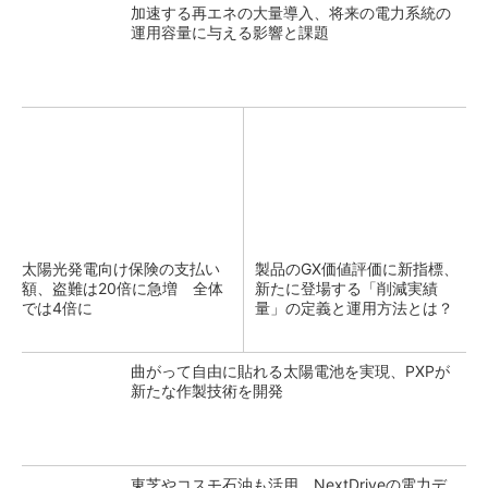
加速する再エネの大量導入、将来の電力系統の
運用容量に与える影響と課題
太陽光発電向け保険の支払い
製品のGX価値評価に新指標、
額、盗難は20倍に急増 全体
新たに登場する「削減実績
では4倍に
量」の定義と運用方法とは？
曲がって自由に貼れる太陽電池を実現、PXPが
新たな作製技術を開発
東芝やコスモ石油も活用、NextDriveの電力デ