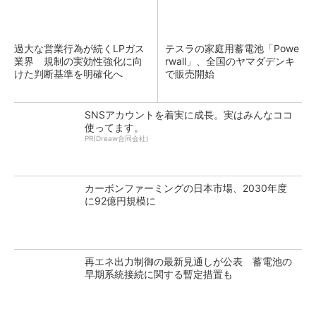
過大な営業行為が続くLPガス
テスラの家庭用蓄電池「Powe
業界 規制の実効性強化に向
rwall」、全国のヤマダデンキ
けた判断基準を明確化へ
で販売開始
SNSアカウントを着実に成長。実はみんなココ
使ってます。
PR(Dreaw合同会社)
カーボンファーミングの日本市場、2030年度
に92億円規模に
再エネ出力制御の最新見通しが公表 蓄電池の
早期系統接続に関する暫定措置も