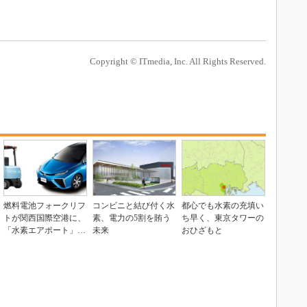
Copyright © ITmedia, Inc. All Rights Reserved.
燃料電池フォークリフ
コンビニと結び付く水
都心でも水素の充填い
トが関西国際空港に、
素、電力の5割を賄う
ち早く、東京タワーの
「水素エアポート」の
未来
おひざもと
実証開始