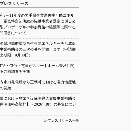
プレスリリース
和9～11年度の岩手県企業局再生可能エネル
ー電気特定卸供給の協働事業者選定に係る公
型プロポーザルの参加資格の確認等に関する
問回答について
潟県地域循環型再生可能エネルギー等形成促
事業補助金の三次公募を開始します（申請書
出期限：9月30日）
EITA・CHA・電通がスマートホーム普及に関
る共同調査を実施
内水力発電所から三朝町における電力地産地
の開始
業における省エネ設備等導入支援事業補助金
原油価格高騰枠】（2026年度）の募集につい
≫プレスリリース一覧