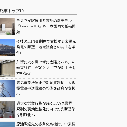
記事トップ10
テスラが家庭用蓄電池の新モデル、
「Powerwall 3」を日本国内で販売開
始
今後のFIT/FIP制度で支援する太陽光
発電の類型、地域社会との共生を条
件に
外壁に穴を開けずに太陽光パネルを
垂直設置 AGCとノザワが新工法を
本格販売
電気事業法改正で新融資制度 大規
模電源や送電線の整備を政府が支援
へ
過大な営業行為が続くLPガス業界
規制の実効性強化に向けた判断基準
を明確化へ
原油調達先の多角化も検討、中東情