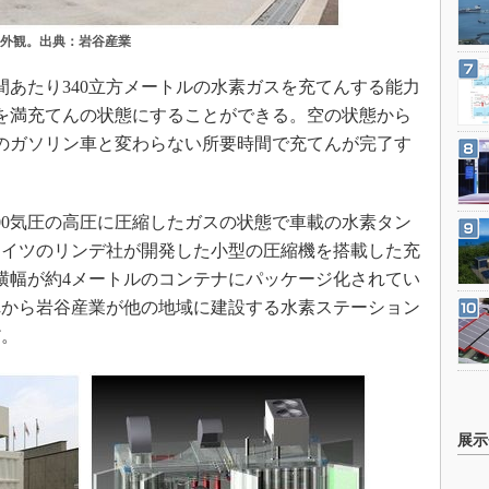
の外観。出典：岩谷産業
あたり340立方メートルの水素ガスを充てんする能力
を満充てんの状態にすることができる。空の状態から
のガソリン車と変わらない所要時間で充てんが完了す
0気圧の高圧に圧縮したガスの状態で車載の水素タン
ドイツのリンデ社が開発した小型の圧縮機を搭載した充
横幅が約4メートルのコンテナにパッケージ化されてい
れから岩谷産業が他の地域に建設する水素ステーション
だ。
展示