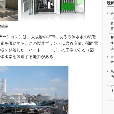
最新
令
ギ
募
谷産業
質
テーションには、大阪府の堺市にある液体水素の製造
新
進
水素を供給する。この製造プラントは岩谷産業が関西電
提
に運転を開始した「ハイドロエッジ」の工場である（図
の液体水素を製造する能力がある。
J
す
県
消
企
【
て