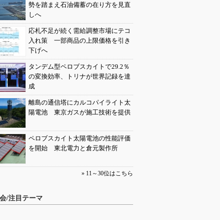
勢を踏まえ石油備蓄の在り方を見直
しへ
応札不足が続く需給調整市場にテコ
入れ策 一部商品の上限価格を引き
下げへ
タンデム型ペロブスカイトで29.2％
の変換効率、トリナが世界記録を達
成
離島の通信塔にカルコパイライト太
陽電池 東京ガスが施工技術を提供
ペロブスカイト太陽電池の性能評価
を開始 東北電力と倉元製作所
» 11～30位はこちら
会/注目テーマ