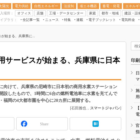
太陽光
電力供給
自然エネルギー
法規制
省エネ機器
蓄電・発電
エネルギ
入場所：
オフィス
店舗
工場・データセンター
家庭
都市・地域
建設・設
イブラリ：
全記事一覧
ニュース
特集
連載
電子ブックレット
電気料金
スマートエネルギーW
が始まる、兵庫県に...
住宅・都市イノベー
太陽光発電運用
新電力
用サービスが始まる、兵庫県に日本
印刷
電気料金ガイドブッ
日
空調特集
マ
BEMS
及に向けて、兵庫県の尼崎市に日本初の商用水素ステーション
施
開設したもので、1時間に6台の燃料電池車に水素を充てんで
キーワード解説
用
阪・福岡の4大都市圏を中心に20カ所に展開する。
【
[石田雅也，
スマートジャパン
]
電
Share
官
指