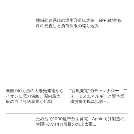
地域間連系線の運用容量拡大策 EPPS動作条
件の見直しと負荷制限の織り込み
全国740カ所の太陽光発電から
“台風発電”のチャレナジー、ア
イオンに電力供給、国内最大
ストモスエネルギーと資本業
級の自己託送事業が始動
務提携で風車拡販へ
ため池で1000世帯分を発電、Apple向け製造の
太陽HDが14カ所目の水上太陽...