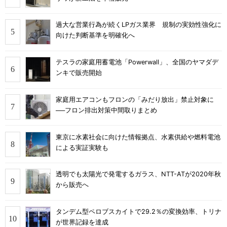
過大な営業行為が続くLPガス業界 規制の実効性強化に
向けた判断基準を明確化へ
テスラの家庭用蓄電池「Powerwall」、全国のヤマダデ
ンキで販売開始
家庭用エアコンもフロンの「みだり放出」禁止対象に
──フロン排出対策中間取りまとめ
東京に水素社会に向けた情報拠点、水素供給や燃料電池
による実証実験も
透明でも太陽光で発電するガラス、NTT-ATが2020年秋
から販売へ
タンデム型ペロブスカイトで29.2％の変換効率、トリナ
が世界記録を達成