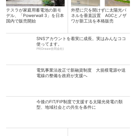
テスラが家庭用蓄電池の新モ
外壁に穴を開けずに太陽光パ
デル、「Powerwall 3」を日本
ネルを垂直設置 AGCとノザ
国内で販売開始
ワが新工法を本格販売
SNSアカウントを着実に成長。実はみんなココ
使ってます。
PR(Dreaw合同会社)
電気事業法改正で新融資制度 大規模電源や送
電線の整備を政府が支援へ
今後のFIT/FIP制度で支援する太陽光発電の類
型、地域社会との共生を条件に