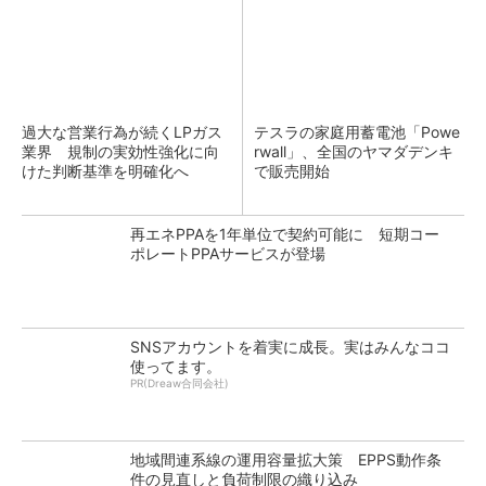
過大な営業行為が続くLPガス
テスラの家庭用蓄電池「Powe
業界 規制の実効性強化に向
rwall」、全国のヤマダデンキ
けた判断基準を明確化へ
で販売開始
再エネPPAを1年単位で契約可能に 短期コー
ポレートPPAサービスが登場
SNSアカウントを着実に成長。実はみんなココ
使ってます。
PR(Dreaw合同会社)
地域間連系線の運用容量拡大策 EPPS動作条
件の見直しと負荷制限の織り込み