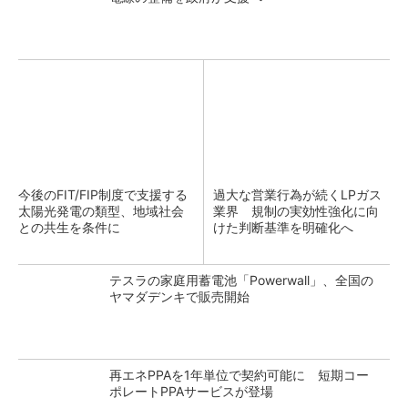
今後のFIT/FIP制度で支援する
過大な営業行為が続くLPガス
太陽光発電の類型、地域社会
業界 規制の実効性強化に向
との共生を条件に
けた判断基準を明確化へ
テスラの家庭用蓄電池「Powerwall」、全国の
ヤマダデンキで販売開始
再エネPPAを1年単位で契約可能に 短期コー
ポレートPPAサービスが登場