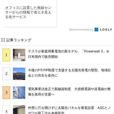
オフィスに設置した無線セン
サーからの情報で省エネ見え
る化サービス
Recommended by
記事ランキング
テスラが家庭用蓄電池の新モデル、「Powerwall 3」を
日本国内で販売開始
今後のFIT/FIP制度で支援する太陽光発電の類型、地域社
会との共生を条件に
電気事業法改正で新融資制度 大規模電源や送電線の整
備を政府が支援へ
外壁に穴を開けずに太陽光パネルを垂直設置 AGCとノ
ザワが新工法を本格販売