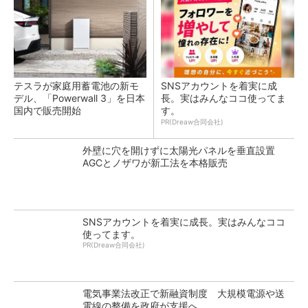
テスラが家庭用蓄電池の新モ
SNSアカウントを着実に成
デル、「Powerwall 3」を日本
長。実はみんなココ使ってま
国内で販売開始
す。
PR(Dreaw合同会社)
外壁に穴を開けずに太陽光パネルを垂直設置
AGCとノザワが新工法を本格販売
SNSアカウントを着実に成長。実はみんなココ
使ってます。
PR(Dreaw合同会社)
電気事業法改正で新融資制度 大規模電源や送
電線の整備を政府が支援へ