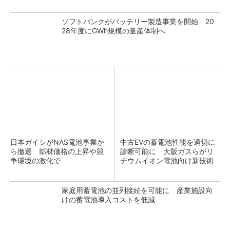
ソフトバンクがバッテリー製造事業を開始 20
28年度にGWh規模の量産体制へ
日本ガイシがNAS電池事業か
中古EVの蓄電池性能を適切に
ら撤退 部材価格の上昇や競
診断可能に 大阪ガスらがリ
争環境の激化で
チウムイオン電池向け新技術
家庭用蓄電池の並列接続を可能に 産業施設向
けの蓄電池導入コストを低減