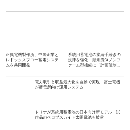
正興電機製作所、中国企業と
系統用蓄電池の接続手続きの
レドックスフロー蓄電システ
規律を強化 順潮流側ノンフ
ムを共同開発
ァーム型接続に「計画値制
御」...
電力取引と収益最大化を自動で実現 富士電機
が蓄電所向け運用システム
トリナが系統用蓄電池の日本向け新モデル 試
作品のペロブスカイト太陽電池も披露