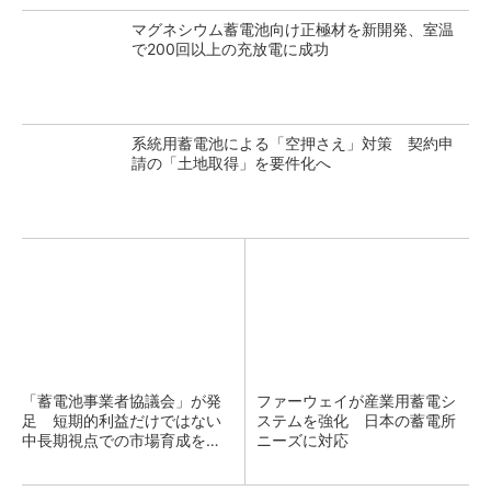
マグネシウム蓄電池向け正極材を新開発、室温
で200回以上の充放電に成功
系統用蓄電池による「空押さえ」対策 契約申
請の「土地取得」を要件化へ
「蓄電池事業者協議会」が発
ファーウェイが産業用蓄電シ
足 短期的利益だけではない
ステムを強化 日本の蓄電所
中長期視点での市場育成を支
ニーズに対応
援