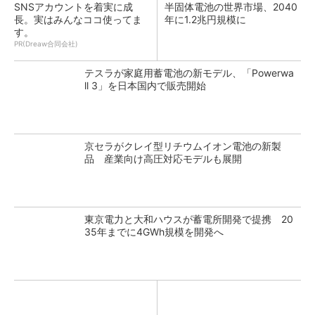
SNSアカウントを着実に成
半固体電池の世界市場、2040
長。実はみんなココ使ってま
年に1.2兆円規模に
す。
PR(Dreaw合同会社)
テスラが家庭用蓄電池の新モデル、「Powerwa
ll 3」を日本国内で販売開始
京セラがクレイ型リチウムイオン電池の新製
品 産業向け高圧対応モデルも展開
東京電力と大和ハウスが蓄電所開発で提携 20
35年までに4GWh規模を開発へ