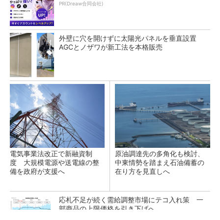
PR(Dreaw合同会社)
外壁に穴を開けずに太陽光パネルを垂直設置
AGCとノザワが新工法を本格販売
電気事業法改正で新融資制
原油調達先の多角化も検討、
度 大規模電源や送電線の整
中東情勢を踏まえ石油備蓄の
備を政府が支援へ
在り方を見直しへ
応札不足が続く需給調整市場にテコ入れ策 一
部商品の上限価格を引き下げへ