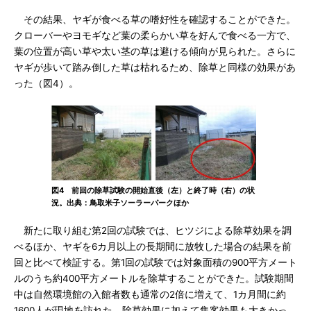
その結果、ヤギが食べる草の嗜好性を確認することができた。
クローバーやヨモギなど葉の柔らかい草を好んで食べる一方で、
葉の位置が高い草や太い茎の草は避ける傾向が見られた。さらに
ヤギが歩いて踏み倒した草は枯れるため、除草と同様の効果があ
った（図4）。
図4 前回の除草試験の開始直後（左）と終了時（右）の状
況。出典：鳥取米子ソーラーパークほか
新たに取り組む第2回の試験では、ヒツジによる除草効果を調
べるほか、ヤギを6カ月以上の長期間に放牧した場合の結果を前
回と比べて検証する。第1回の試験では対象面積の900平方メート
ルのうち約400平方メートルを除草することができた。試験期間
中は自然環境館の入館者数も通常の2倍に増えて、1カ月間に約
1600人が現地を訪れた。除草効果に加えて集客効果も大きかっ