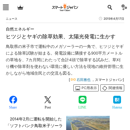
ニュース
2015年4月17日
自然エネルギー
ヒツジとヤギの除草効果、太陽光発電に生かす
鳥取県の米子市で運転中のメガソーラーの一角で、ヒツジとヤギ
による除草試験が始まる。発電設備に隣接する900平方メートル
の草地を、7カ月間にわたって合計4頭で除草する試みだ。草刈
り機や除草剤を使わない環境に優しい方法を現地の維持管理に生
かしながら地域住民との交流も図る。
[
石田雅也
，スマートジャパン]
PC用表示
関連情報
Share
Post
LINE
Hatena
2014年2月に運転を開始した
「ソフトバンク鳥取米子ソーラ