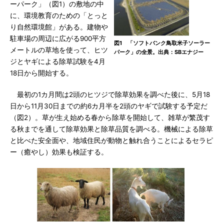
ーパーク」（図1）の敷地の中
に、環境教育のための「とっと
り自然環境館」がある。建物や
駐車場の周辺に広がる900平方
図1 「ソフトバンク鳥取米子ソーラー
メートルの草地を使って、ヒツ
パーク」の全景。出典：SBエナジー
ジとヤギによる除草試験を4月
18日から開始する。
最初の1カ月間は2頭のヒツジで除草効果を調べた後に、5月18
日から11月30日までの約6カ月半を2頭のヤギで試験する予定だ
（図2）。草が生え始める春から除草を開始して、雑草が繁茂す
る秋までを通して除草効果と除草品質を調べる。機械による除草
と比べた安全面や、地域住民が動物と触れ合うことによるセラピ
ー（癒やし）効果も検証する。