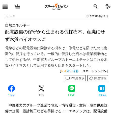
ニュース
2015年8月14日
自然エネルギー
配電設備の保守から生まれる伐採樹木、産廃にせ
ず木質バイオマスに
電線などの配電設備に隣接する樹木は、停電などを防ぐために定
期的に伐採を行っている。一般的に伐採した樹木は産業廃棄物と
して処分するが、中部電力グループのトーエネテックはこれを木
質バイオマスとして活用する取り組みをスタートした。
[
陰山遼将
，スマートジャパン]
PC用表示
関連情報
Share
Post
LINE
Hatena
中部電力のグループ企業で電気・情報通信・空調・電力供給設
備の企画、設計施工などを手掛けるトーエネテックは、配電設備