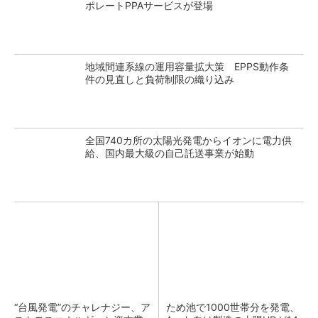
ポレートPPAサービスが登場
地域間連系線の運用容量拡大策 EPPS動作条
件の見直しと負荷制限の織り込み
全国740カ所の太陽光発電からイオンに電力供
給、国内最大級の自己託送事業が始動
“台風発電”のチャレナジー、ア
ため池で1000世帯分を発電、