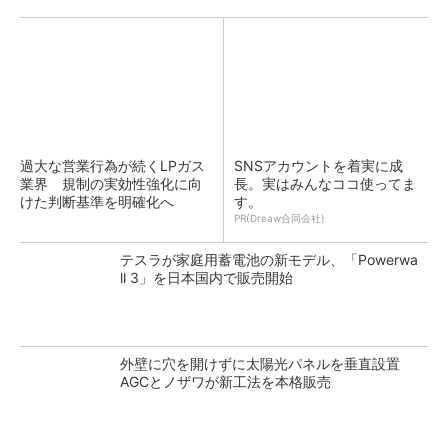
過大な営業行為が続くLPガス
SNSアカウントを着実に成
業界 規制の実効性強化に向
長。実はみんなココ使ってま
けた判断基準を明確化へ
す。
PR(Dreaw合同会社)
テスラが家庭用蓄電池の新モデル、「Powerwa
ll 3」を日本国内で販売開始
外壁に穴を開けずに太陽光パネルを垂直設置
AGCとノザワが新工法を本格販売