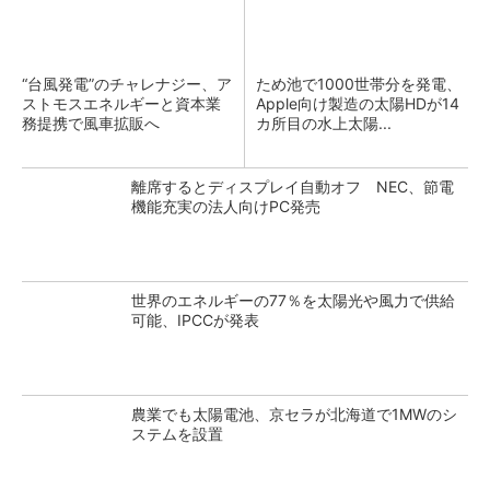
“台風発電”のチャレナジー、ア
ため池で1000世帯分を発電、
ストモスエネルギーと資本業
Apple向け製造の太陽HDが14
務提携で風車拡販へ
カ所目の水上太陽...
離席するとディスプレイ自動オフ NEC、節電
機能充実の法人向けPC発売
世界のエネルギーの77％を太陽光や風力で供給
可能、IPCCが発表
農業でも太陽電池、京セラが北海道で1MWのシ
ステムを設置