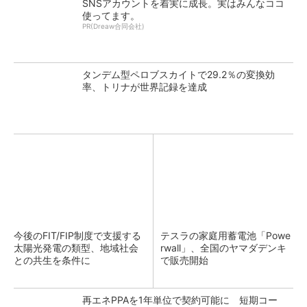
SNSアカウントを着実に成長。実はみんなココ
使ってます。
PR(Dreaw合同会社)
タンデム型ペロブスカイトで29.2％の変換効
率、トリナが世界記録を達成
今後のFIT/FIP制度で支援する
テスラの家庭用蓄電池「Powe
太陽光発電の類型、地域社会
rwall」、全国のヤマダデンキ
との共生を条件に
で販売開始
再エネPPAを1年単位で契約可能に 短期コー