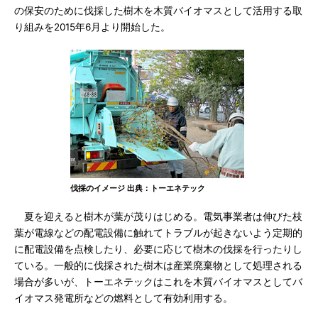
の保安のために伐採した樹木を木質バイオマスとして活用する取
り組みを2015年6月より開始した。
伐採のイメージ 出典：トーエネテック
夏を迎えると樹木が葉が茂りはじめる。電気事業者は伸びた枝
葉が電線などの配電設備に触れてトラブルが起きないよう定期的
に配電設備を点検したり、必要に応じて樹木の伐採を行ったりし
ている。一般的に伐採された樹木は産業廃棄物として処理される
場合が多いが、トーエネテックはこれを木質バイオマスとしてバ
イオマス発電所などの燃料として有効利用する。