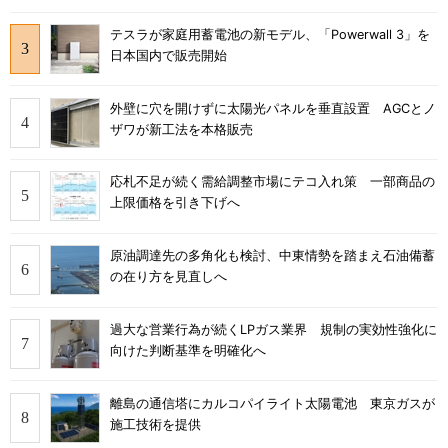
テスラが家庭用蓄電池の新モデル、「Powerwall 3」を
日本国内で販売開始
外壁に穴を開けずに太陽光パネルを垂直設置 AGCとノ
ザワが新工法を本格販売
応札不足が続く需給調整市場にテコ入れ策 一部商品の
上限価格を引き下げへ
原油調達先の多角化も検討、中東情勢を踏まえ石油備蓄
の在り方を見直しへ
過大な営業行為が続くLPガス業界 規制の実効性強化に
向けた判断基準を明確化へ
離島の通信塔にカルコパイライト太陽電池 東京ガスが
施工技術を提供