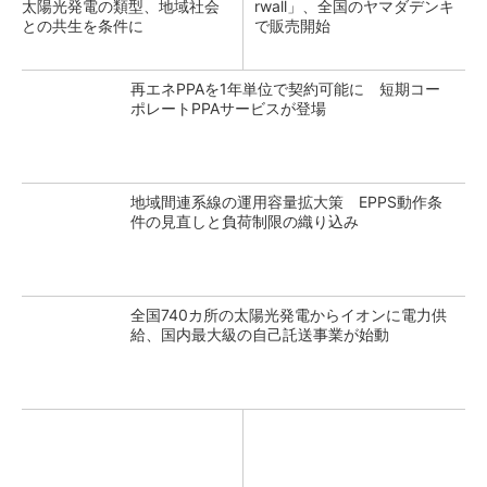
太陽光発電の類型、地域社会
rwall」、全国のヤマダデンキ
との共生を条件に
で販売開始
再エネPPAを1年単位で契約可能に 短期コー
ポレートPPAサービスが登場
地域間連系線の運用容量拡大策 EPPS動作条
件の見直しと負荷制限の織り込み
全国740カ所の太陽光発電からイオンに電力供
給、国内最大級の自己託送事業が始動