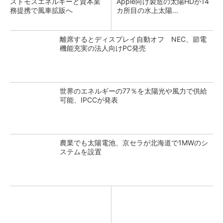
ストモスエネルギーと資本業
Apple向け製造の太陽HDが14
務提携で風車拡販へ
カ所目の水上太陽...
離席するとディスプレイ自動オフ NEC、節電
機能充実の法人向けPC発売
世界のエネルギーの77％を太陽光や風力で供給
可能、IPCCが発表
農業でも太陽電池、京セラが北海道で1MWのシ
ステムを設置