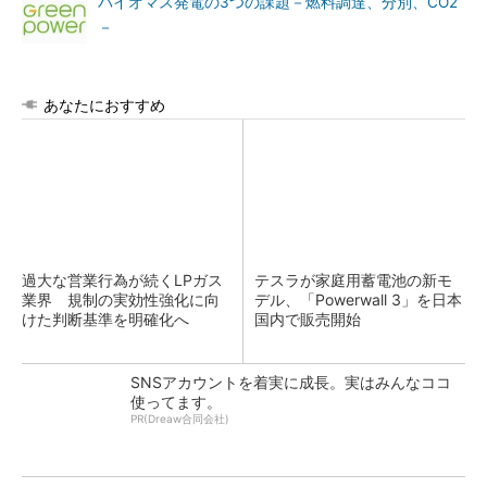
バイオマス発電の3つの課題－燃料調達、分別、CO2
－
あなたにおすすめ
過大な営業行為が続くLPガス
テスラが家庭用蓄電池の新モ
業界 規制の実効性強化に向
デル、「Powerwall 3」を日本
けた判断基準を明確化へ
国内で販売開始
SNSアカウントを着実に成長。実はみんなココ
使ってます。
PR(Dreaw合同会社)