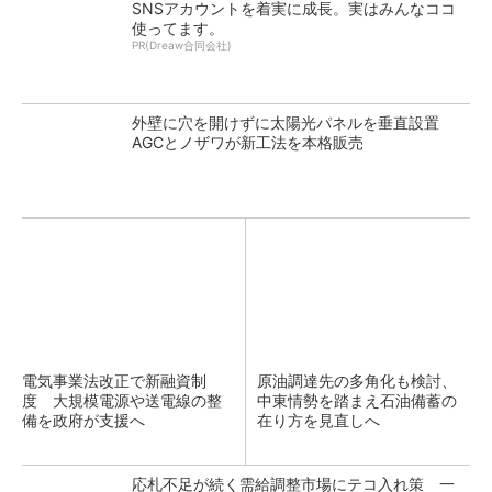
SNSアカウントを着実に成長。実はみんなココ
使ってます。
PR(Dreaw合同会社)
外壁に穴を開けずに太陽光パネルを垂直設置
AGCとノザワが新工法を本格販売
電気事業法改正で新融資制
原油調達先の多角化も検討、
度 大規模電源や送電線の整
中東情勢を踏まえ石油備蓄の
備を政府が支援へ
在り方を見直しへ
応札不足が続く需給調整市場にテコ入れ策 一