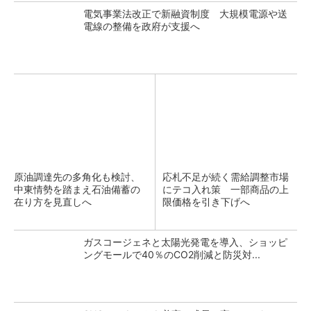
電気事業法改正で新融資制度 大規模電源や送
電線の整備を政府が支援へ
原油調達先の多角化も検討、
応札不足が続く需給調整市場
中東情勢を踏まえ石油備蓄の
にテコ入れ策 一部商品の上
在り方を見直しへ
限価格を引き下げへ
ガスコージェネと太陽光発電を導入、ショッピ
ングモールで40％のCO2削減と防災対...