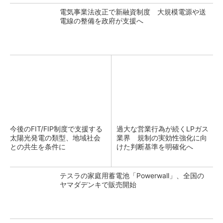
電気事業法改正で新融資制度 大規模電源や送
電線の整備を政府が支援へ
今後のFIT/FIP制度で支援する
過大な営業行為が続くLPガス
太陽光発電の類型、地域社会
業界 規制の実効性強化に向
との共生を条件に
けた判断基準を明確化へ
テスラの家庭用蓄電池「Powerwall」、全国の
ヤマダデンキで販売開始