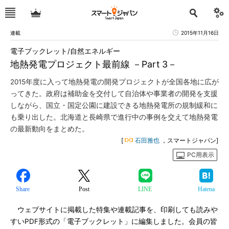
連載
2015年11月16日
電子ブックレット/自然エネルギー
地熱発電プロジェクト最前線 －Part 3－
2015年度に入って地熱発電の開発プロジェクトが全国各地に広が
ってきた。政府は補助金を交付して自治体や事業者の開発を支援
しながら、国立・国定公園に建設できる地熱発電所の規制緩和に
も乗り出した。北海道と長崎県で進行中の事例を交えて地熱発電
の最新動向をまとめた。
[
石田雅也
，スマートジャパン]
PC用表示
Share
Post
LINE
Hatena
ウェブサイトに掲載した特集や連載記事を、印刷しても読みや
すいPDF形式の「電子ブックレット」に編集しました。会員の皆