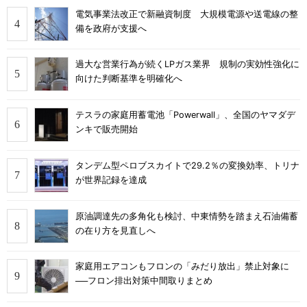
電気事業法改正で新融資制度 大規模電源や送電線の整
備を政府が支援へ
過大な営業行為が続くLPガス業界 規制の実効性強化に
向けた判断基準を明確化へ
テスラの家庭用蓄電池「Powerwall」、全国のヤマダデ
ンキで販売開始
タンデム型ペロブスカイトで29.2％の変換効率、トリナ
が世界記録を達成
原油調達先の多角化も検討、中東情勢を踏まえ石油備蓄
の在り方を見直しへ
家庭用エアコンもフロンの「みだり放出」禁止対象に
──フロン排出対策中間取りまとめ