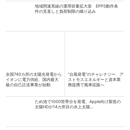
地域間連系線の運用容量拡大策 EPPS動作条
件の見直しと負荷制限の織り込み
全国740カ所の太陽光発電から
“台風発電”のチャレナジー、ア
イオンに電力供給、国内最大
ストモスエネルギーと資本業
級の自己託送事業が始動
務提携で風車拡販へ
ため池で1000世帯分を発電、Apple向け製造の
太陽HDが14カ所目の水上太陽...