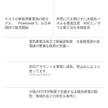
テスラが家庭用蓄電池の新モ
外壁に穴を開けずに太陽光パ
デル、「Powerwall 3」を日本
ネルを垂直設置 AGCとノザ
国内で販売開始
ワが新工法を本格販売
電気事業法改正で新融資制度 大規模電源や送
電線の整備を政府が支援へ
SNSアカウントを着実に成長。実はみんなココ
使ってます。
PR(Dreaw合同会社)
今後のFIT/FIP制度で支援する太陽光発電の類
型、地域社会との共生を条件に