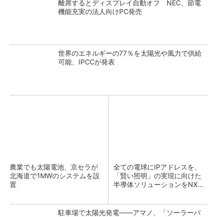
離席するとディスプレイ自動オフ NEC、節電
機能充実の法人向けPC発売
世界のエネルギーの77％を太陽光や風力で供給
可能、IPCCが発表
農業でも太陽電池、京セラが
全ての電球にIPアドレスを、
北海道で1MWのシステムを設
「賢い照明」の実現に向けた
置
半導体ソリューションをNX...
駐車場で太陽光発電――アマノ、「ソーラーパ