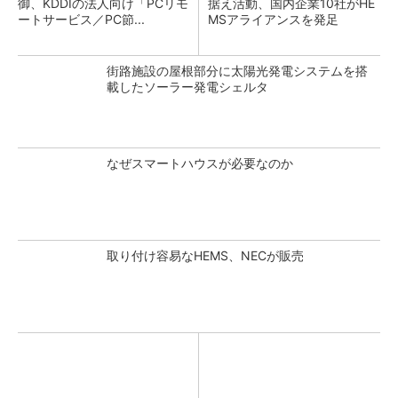
御、KDDIの法人向け「PCリモ
据え活動、国内企業10社がHE
ートサービス／PC節...
MSアライアンスを発足
街路施設の屋根部分に太陽光発電システムを搭
載したソーラー発電シェルタ
なぜスマートハウスが必要なのか
取り付け容易なHEMS、NECが販売