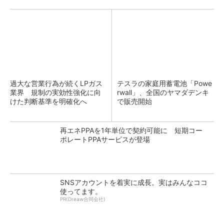
過大な営業行為が続くLPガス
テスラの家庭用蓄電池「Powe
業界 規制の実効性強化に向
rwall」、全国のヤマダデンキ
けた判断基準を明確化へ
で販売開始
再エネPPAを1年単位で契約可能に 短期コー
ポレートPPAサービスが登場
SNSアカウントを着実に成長。実はみんなココ
使ってます。
PR(Dreaw合同会社)