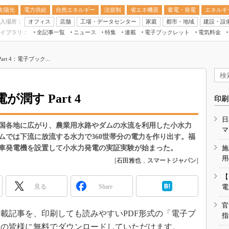
太陽光
電力供給
自然エネルギー
法規制
省エネ機器
蓄電・発電
エネルギ
入場所：
オフィス
店舗
工場・データセンター
家庭
都市・地域
建設・設
イブラリ：
全記事一覧
ニュース
特集
連載
電子ブックレット
電気料金
スマートエネルギーW
t 4：電子ブック...
住宅・都市イノベー
太陽光発電運用
新電力
潤す Part 4
印刷
電気料金ガイドブッ
日
空調特集
国各地に広がり、農業用水路やダムの水流を利用した小水力
マ
ムでは下流に放流する水力で360世帯分の電力を作り出す。福
BEMS
車発電機を設置して小水力発電の実証実験が始まった。
施
キーワード解説
用
[
石田雅也
，
スマートジャパン
]
【
見る
Share
電
官
載記事を、印刷しても読みやすいPDF形式の「電子ブ
指
員の皆様に無料でダウンロードしていただけます。