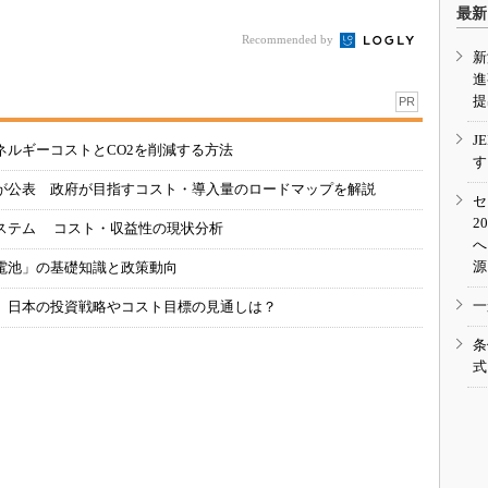
最新
Recommended by
新
進
提
PR
J
ネルギーコストとCO2を削減する方法
す
が公表 政府が目指すコスト・導入量のロードマップを解説
セ
2
ステム コスト・収益性の現状分析
へ
源
電池」の基礎知識と政策動向
一
、日本の投資戦略やコスト目標の見通しは？
条
式