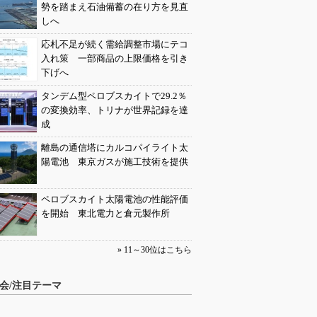
勢を踏まえ石油備蓄の在り方を見直
しへ
応札不足が続く需給調整市場にテコ
入れ策 一部商品の上限価格を引き
下げへ
タンデム型ペロブスカイトで29.2％
の変換効率、トリナが世界記録を達
成
離島の通信塔にカルコパイライト太
陽電池 東京ガスが施工技術を提供
ペロブスカイト太陽電池の性能評価
を開始 東北電力と倉元製作所
» 11～30位はこちら
会/注目テーマ