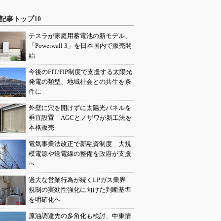
記事トップ10
テスラが家庭用蓄電池の新モデル、
「Powerwall 3」を日本国内で販売開
始
今後のFIT/FIP制度で支援する太陽光
発電の類型、地域社会との共生を条
件に
外壁に穴を開けずに太陽光パネルを
垂直設置 AGCとノザワが新工法を
本格販売
電気事業法改正で新融資制度 大規
模電源や送電線の整備を政府が支援
へ
過大な営業行為が続くLPガス業界
規制の実効性強化に向けた判断基準
を明確化へ
原油調達先の多角化も検討、中東情