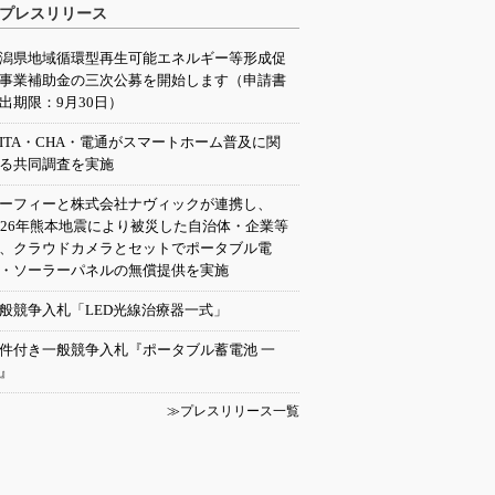
プレスリリース
潟県地域循環型再生可能エネルギー等形成促
事業補助金の三次公募を開始します（申請書
出期限：9月30日）
EITA・CHA・電通がスマートホーム普及に関
る共同調査を実施
ーフィーと株式会社ナヴィックが連携し、
026年熊本地震により被災した自治体・企業等
、クラウドカメラとセットでポータブル電
・ソーラーパネルの無償提供を実施
般競争入札「LED光線治療器一式」
件付き一般競争入札『ポータブル蓄電池 一
』
≫プレスリリース一覧