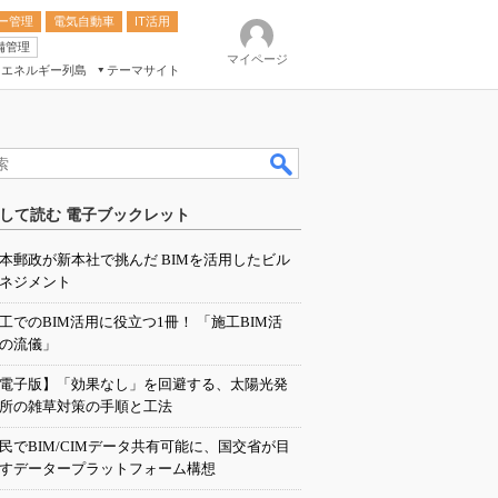
ー管理
電気自動車
IT活用
備管理
マイページ
エネルギー列島
テーマサイト
eek
ション総合展
して読む 電子ブックレット
ク
本郵政が新本社で挑んだ BIMを活用したビル
ネジメント
工でのBIM活用に役立つ1冊！ 「施工BIM活
の流儀」
電子版】「効果なし」を回避する、太陽光発
所の雑草対策の手順と工法
民でBIM/CIMデータ共有可能に、国交省が目
すデータープラットフォーム構想