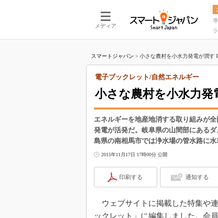
導
メディア
ラ
スマートジャパン
>
小さな農村を小水力発電が潤す Par
電子ブックレット/自然エネルギー
小さな農村を小水力発電が
エネルギーを地産地消する取り組みが全
発電が活発だ。岐阜県の山間部にあるダ
島県の南相馬市では浄水場の管水路に水
2015年11月17日 17時00分 公開
印刷する
通知する
ウェブサイトに掲載した特集や連
ックレット」に編集しました。会