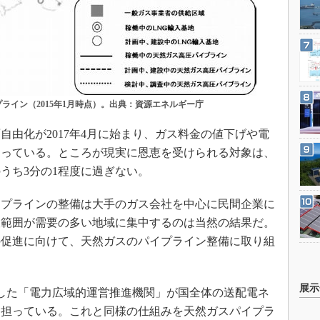
ライン（2015年1月時点）。出典：資源エネルギー庁
由化が2017年4月に始まり、ガス料金の値下げや電
まっている。ところが現実に恩恵を受けられる対象は、
のうち3分の1程度に過ぎない。
プラインの整備は大手のガス会社を中心に民間企業に
設範囲が需要の多い地域に集中するのは当然の結果だ。
の促進に向けて、天然ガスのパイプライン整備に取り組
展示
足した「電力広域的運営推進機関」が国全体の送配電ネ
を担っている。これと同様の仕組みを天然ガスパイプラ