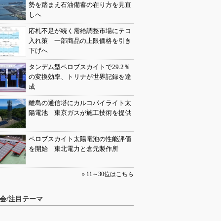
勢を踏まえ石油備蓄の在り方を見直
しへ
応札不足が続く需給調整市場にテコ
入れ策 一部商品の上限価格を引き
下げへ
タンデム型ペロブスカイトで29.2％
の変換効率、トリナが世界記録を達
成
離島の通信塔にカルコパイライト太
陽電池 東京ガスが施工技術を提供
ペロブスカイト太陽電池の性能評価
を開始 東北電力と倉元製作所
» 11～30位はこちら
会/注目テーマ