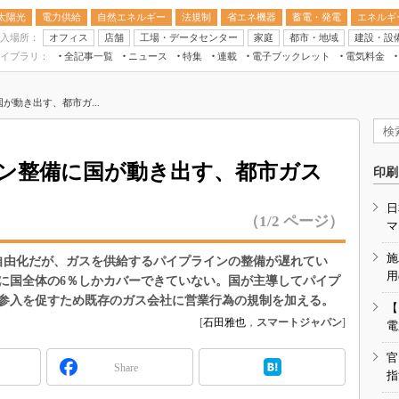
太陽光
電力供給
自然エネルギー
法規制
省エネ機器
蓄電・発電
エネルギ
入場所：
オフィス
店舗
工場・データセンター
家庭
都市・地域
建設・設
イブラリ：
全記事一覧
ニュース
特集
連載
電子ブックレット
電気料金
スマートエネルギーW
が動き出す、都市ガ...
住宅・都市イノベー
太陽光発電運用
新電力
ン整備に国が動き出す、都市ガス
印刷
電気料金ガイドブッ
日
空調特集
（1/2 ページ）
マ
BEMS
施
面自由化だが、ガスを供給するパイプラインの整備が遅れてい
キーワード解説
用
に国全体の6％しかカバーできていない。国が主導してパイプ
参入を促すため既存のガス会社に営業行為の規制を加える。
【
[
石田雅也
，
スマートジャパン
]
電
官
Share
指