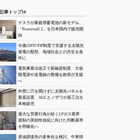
記事トップ10
テスラが家庭用蓄電池の新モデル、
「Powerwall 3」を日本国内で販売開
始
今後のFIT/FIP制度で支援する太陽光
発電の類型、地域社会との共生を条
件に
電気事業法改正で新融資制度 大規
模電源や送電線の整備を政府が支援
へ
外壁に穴を開けずに太陽光パネルを
垂直設置 AGCとノザワが新工法を
本格販売
過大な営業行為が続くLPガス業界
規制の実効性強化に向けた判断基準
を明確化へ
原油調達先の多角化も検討、中東情