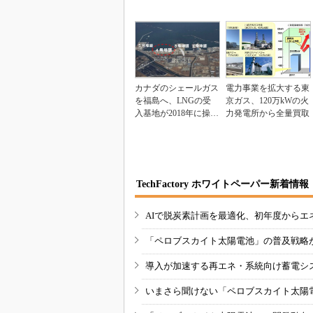
カナダのシェールガス
電力事業を拡大する東
を福島へ、LNGの受
京ガス、120万kWの火
入基地が2018年に操業
力発電所から全量買取
開始
TechFactory ホワイトペーパー新着情報
AIで脱炭素計画を最適化、初年度からエ
「ペロブスカイト太陽電池」の普及戦略
導入が加速する再エネ・系統向け蓄電シ
いまさら聞けない「ペロブスカイト太陽