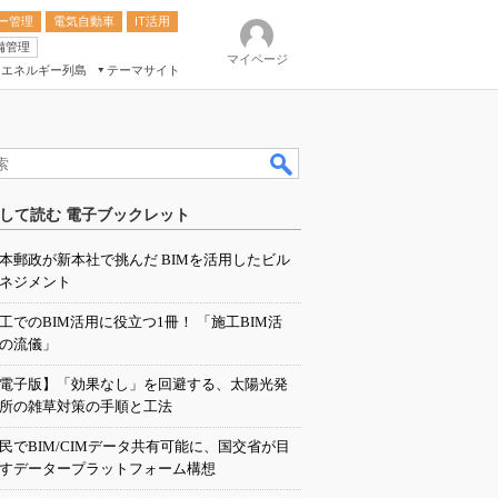
ー管理
電気自動車
IT活用
備管理
マイページ
エネルギー列島
テーマサイト
eek
ション総合展
して読む 電子ブックレット
ク
本郵政が新本社で挑んだ BIMを活用したビル
ネジメント
工でのBIM活用に役立つ1冊！ 「施工BIM活
の流儀」
電子版】「効果なし」を回避する、太陽光発
所の雑草対策の手順と工法
民でBIM/CIMデータ共有可能に、国交省が目
すデータープラットフォーム構想