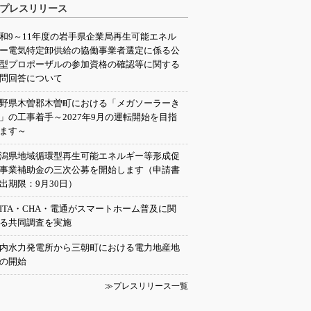
プレスリリース
和9～11年度の岩手県企業局再生可能エネル
ー電気特定卸供給の協働事業者選定に係る公
型プロポーザルの参加資格の確認等に関する
問回答について
野県木曽郡木曽町における「メガソーラーき
」の工事着手～2027年9月の運転開始を目指
ます～
潟県地域循環型再生可能エネルギー等形成促
事業補助金の三次公募を開始します（申請書
出期限：9月30日）
EITA・CHA・電通がスマートホーム普及に関
る共同調査を実施
内水力発電所から三朝町における電力地産地
の開始
≫プレスリリース一覧