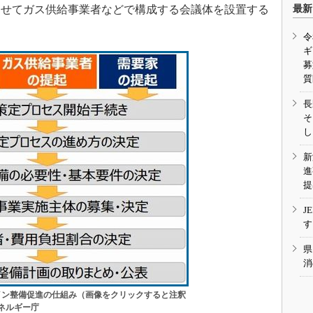
わせてガス供給事業者などで構成する会議体を設置する
最新
令
ギ
募
質
長
そ
し
新
進
提
J
す
県
消
イン整備促進の仕組み（画像をクリックすると注釈
ネルギー庁