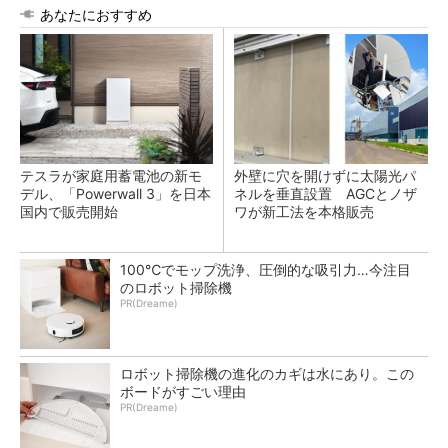
あなたにおすすめ
テスラが家庭用蓄電池の新モ
外壁に穴を開けずに太陽光パ
デル、「Powerwall 3」を日本
ネルを垂直設置 AGCとノザ
国内で販売開始
ワが新工法を本格販売
100℃でモップ洗浄、圧倒的な吸引力…今注目
のロボット掃除機
PR(Dreame)
ロボット掃除機の進化のカギは水にあり。この
ボードがすごい理由
PR(Dreame)