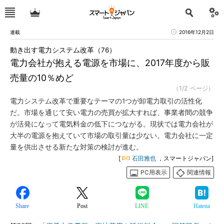
連載
2016年12月2日
動き出す電力システム改革（76）
電力会社が抱える電源を市場に、2017年度から販
売量の10％めど
（1/2 ページ）
電力システム改革で重要なテーマの1つが卸電力取引の活性化
だ。市場を通じて安い電力の売買が拡大すれば、事業者間の競争
が活発になって電気料金の低下につながる。現状では電力会社が
大半の電源を抱えていて市場の取引量は少ない。電力会社に一定
量を供出させる新たな対策の検討が進む。
[
石田雅也
，スマートジャパン]
PC用表示
関連情報
Share
Post
LINE
Hatena