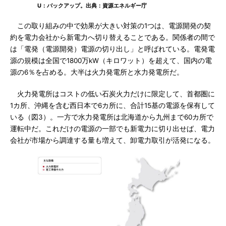
U：バックアップ。出典：資源エネルギー庁
この取り組みの中で効果が大きい対策の1つは、電源開発の契
約を電力会社から新電力へ切り替えることである。関係者の間で
は「電発（電源開発）電源の切り出し」と呼ばれている。電発電
源の規模は全国で1800万kW（キロワット）を超えて、国内の電
源の6％を占める。大半は火力発電所と水力発電所だ。
火力発電所はコストの低い石炭火力だけに限定して、首都圏に
1カ所、沖縄を含む西日本で6カ所に、合計15基の電源を保有して
いる（図3）。一方で水力発電所は北海道から九州まで60カ所で
運転中だ。これだけの電源の一部でも新電力に切り出せば、電力
会社が市場から調達する量も増えて、卸電力取引が活発になる。