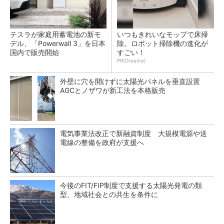
テスラが家庭用蓄電池の新モ
いつもきれいなモップで床掃
デル、「Powerwall 3」を日本
除。ロボット掃除機の進化が
国内で販売開始
すごい！
PR(Dreame)
外壁に穴を開けずに太陽光パネルを垂直設置
AGCとノザワが新工法を本格販売
電気事業法改正で新融資制度 大規模電源や送
電線の整備を政府が支援へ
今後のFIT/FIP制度で支援する太陽光発電の類
型、地域社会との共生を条件に