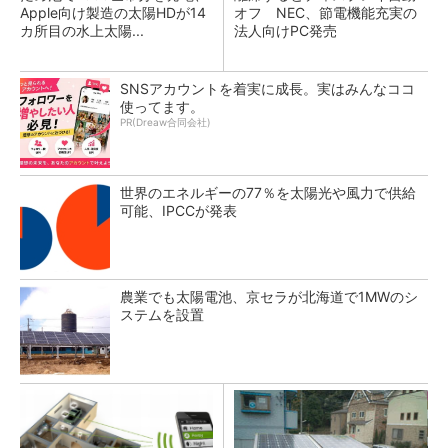
Apple向け製造の太陽HDが14
オフ NEC、節電機能充実の
カ所目の水上太陽...
法人向けPC発売
SNSアカウントを着実に成長。実はみんなココ
使ってます。
PR(Dreaw合同会社)
世界のエネルギーの77％を太陽光や風力で供給
可能、IPCCが発表
農業でも太陽電池、京セラが北海道で1MWのシ
ステムを設置