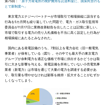
第75回：
「原子力発電所の廃炉費用を託送料金に、国策民営のも
とで新制度へ」
東京電力エナジーパートナーが市場取引で相場操縦に該当する
行為を5カ月間も繰り返していた問題で、電力・ガス取引監視等
委員会が11月17日に業務改善勧告を出したことは記憶に新しい。
市場で取引する電力の売り入札価格を不当に高く設定した行為が
相場操縦にあたるとみなされた。
国内にある発電設備のうち、7割以上を電力会社（旧一般電気
事業者）が保有している（図1）。その中でも最大手の東京電力
グループが余剰電力を適正な価格で市場に供出するかどうかは取
引に大きな影響を与える。発電設備を所有していない小売電気事
業者（新電力）は市場を通じて大量の電力を調達する必要があ
り、取引量を増やせなければ顧客を維持・拡大することがむずか
しくなってしまう。