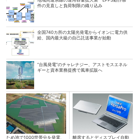
件の見直しと負荷制限の織り込み
全国740カ所の太陽光発電からイオンに電力供
給、国内最大級の自己託送事業が始動
“台風発電”のチャレナジー、アストモスエネル
ギーと資本業務提携で風車拡販へ
ため池で1000世帯分を発電、
離席するとディスプレイ自動