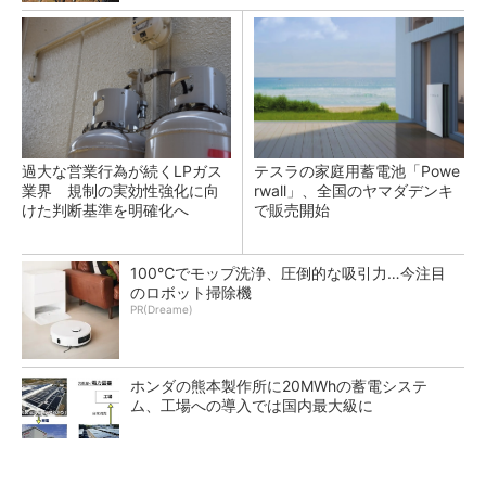
過大な営業行為が続くLPガス
テスラの家庭用蓄電池「Powe
業界 規制の実効性強化に向
rwall」、全国のヤマダデンキ
けた判断基準を明確化へ
で販売開始
100℃でモップ洗浄、圧倒的な吸引力…今注目
のロボット掃除機
PR(Dreame)
ホンダの熊本製作所に20MWhの蓄電システ
ム、工場への導入では国内最大級に