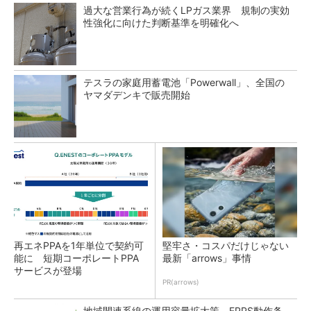
過大な営業行為が続くLPガス業界 規制の実効
性強化に向けた判断基準を明確化へ
テスラの家庭用蓄電池「Powerwall」、全国の
ヤマダデンキで販売開始
再エネPPAを1年単位で契約可
堅牢さ・コスパだけじゃない
能に 短期コーポレートPPA
最新「arrows」事情
サービスが登場
PR(arrows)
地域間連系線の運用容量拡大策 EPPS動作条