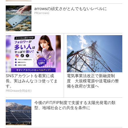
arrowsの頑丈さがとんでもないレベルに
PR(arrows)
SNSアカウントを着実に成
電気事業法改正で新融資制
長。実はみんなココ使ってま
度 大規模電源や送電線の整
す。
備を政府が支援へ
PR(Dreaw合同会社)
今後のFIT/FIP制度で支援する太陽光発電の類
型、地域社会との共生を条件に