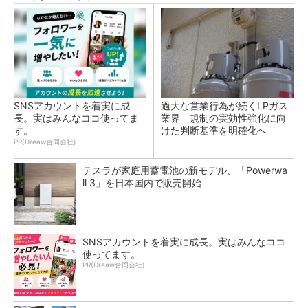
SNSアカウントを着実に成
過大な営業行為が続くLPガス
長。実はみんなココ使ってま
業界 規制の実効性強化に向
す。
けた判断基準を明確化へ
PR(Dreaw合同会社)
テスラが家庭用蓄電池の新モデル、「Powerwa
ll 3」を日本国内で販売開始
SNSアカウントを着実に成長。実はみんなココ
使ってます。
PR(Dreaw合同会社)