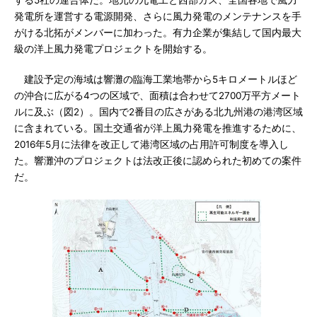
する5社の連合体だ。地元の九電工と西部ガス、全国各地で風力
発電所を運営する電源開発、さらに風力発電のメンテナンスを手
がける北拓がメンバーに加わった。有力企業が集結して国内最大
級の洋上風力発電プロジェクトを開始する。
建設予定の海域は響灘の臨海工業地帯から5キロメートルほど
の沖合に広がる4つの区域で、面積は合わせて2700万平方メート
ルに及ぶ（図2）。国内で2番目の広さがある北九州港の港湾区域
に含まれている。国土交通省が洋上風力発電を推進するために、
2016年5月に法律を改正して港湾区域の占用許可制度を導入し
た。響灘沖のプロジェクトは法改正後に認められた初めての案件
だ。