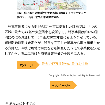
図2 洋上風力発電施設の予定区域（画像をクリックすると
拡大）。出典：北九州市港湾空港局
発電事業者になる5社が北九州市に提案した計画では、4つの
区域に最大で44基の大型風車を設置する。総事業費は約1750億
円にのぼる見通しで、5年後の2022年度に着工を予定している。
運転開始時期は未定だが、設置を完了した風車から順次稼働させ
る方針だ。今後は現地で風況などを調査したうえで事業化を決定
してから、着工に向けた環境影響評価の手続きに入る。
最大で17万世帯分の電力を供給
Copyright © ITmedia, Inc. All Rights Reserved.
次のページへ
あなたにおすすめ