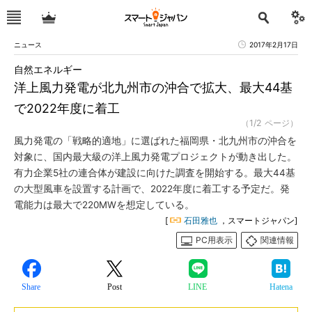
ニュース
2017年2月17日
自然エネルギー
洋上風力発電が北九州市の沖合で拡大、最大44基
で2022年度に着工
（1/2 ページ）
風力発電の「戦略的適地」に選ばれた福岡県・北九州市の沖合を
対象に、国内最大級の洋上風力発電プロジェクトが動き出した。
有力企業5社の連合体が建設に向けた調査を開始する。最大44基
の大型風車を設置する計画で、2022年度に着工する予定だ。発
電能力は最大で220MWを想定している。
[
石田雅也
，スマートジャパン]
PC用表示
関連情報
Share
Post
LINE
Hatena