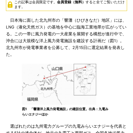
この記事は会員限定です。
会員登録（無料）
すると全てご覧いただけ
ます。
日本海に面した北九州市の「響灘（ひびきなだ）地区」には、
LNG（液化天然ガス）の基地を中心に臨海工業地帯が広がってい
る。この一帯に風力発電の一大産業を展開する構想が進行中で、
沖合には大規模な洋上風力発電施設を建設する計画だ（図1）。
北九州市が発電事業者を公募して、2月15日に選定結果を発表し
た。
図1 「響灘洋上風力発電施設」の建設位置。出典：九電み
らいエナジーほか
選ばれたのは九州電力グループの九電みらいエナジーを代表と