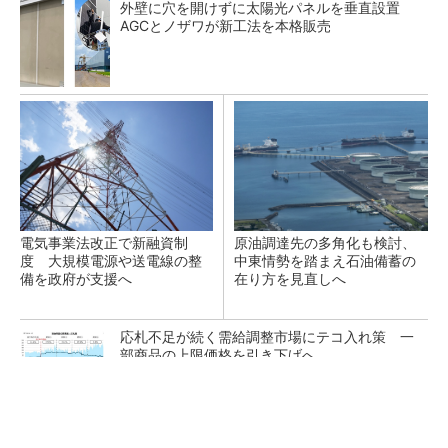
外壁に穴を開けずに太陽光パネルを垂直設置
AGCとノザワが新工法を本格販売
電気事業法改正で新融資制
原油調達先の多角化も検討、
度 大規模電源や送電線の整
中東情勢を踏まえ石油備蓄の
備を政府が支援へ
在り方を見直しへ
応札不足が続く需給調整市場にテコ入れ策 一
部商品の上限価格を引き下げへ
ガスコージェネと太陽光発電を導入、ショッピ