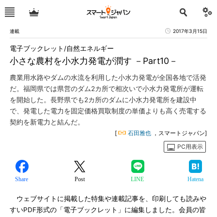
連載
2017年3月15日
電子ブックレット/自然エネルギー
小さな農村を小水力発電が潤す －Part10－
農業用水路やダムの水流を利用した小水力発電が全国各地で活発
だ。福岡県では県営のダム2カ所で相次いで小水力発電所が運転
を開始した。長野県でも2カ所のダムに小水力発電所を建設中
で、発電した電力を固定価格買取制度の単価よりも高く売電する
契約を新電力と結んだ。
[
石田雅也
，スマートジャパン]
PC用表示
Share
Post
LINE
Hatena
ウェブサイトに掲載した特集や連載記事を、印刷しても読みや
すいPDF形式の「電子ブックレット」に編集しました。会員の皆