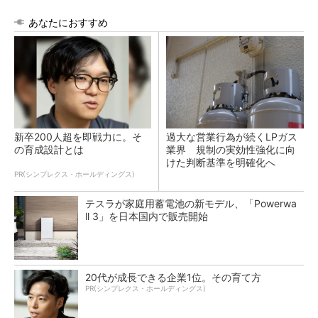
あなたにおすすめ
新卒200人超を即戦力に。そ
過大な営業行為が続くLPガス
の育成設計とは
業界 規制の実効性強化に向
けた判断基準を明確化へ
PR(シンプレクス・ホールディングス)
テスラが家庭用蓄電池の新モデル、「Powerwa
ll 3」を日本国内で販売開始
20代が成長できる企業1位。その育て方
PR(シンプレクス・ホールディングス)