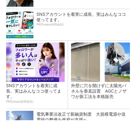
SNSアカウントを着実に成長。実はみんなココ
使ってます。
PR(Dreaw合同会社)
SNSアカウントを着実に成
外壁に穴を開けずに太陽光パ
長。実はみんなココ使ってま
ネルを垂直設置 AGCとノザ
す。
ワが新工法を本格販売
PR(Dreaw合同会社)
電気事業法改正で新融資制度 大規模電源や送
電線の整備を政府が支援へ