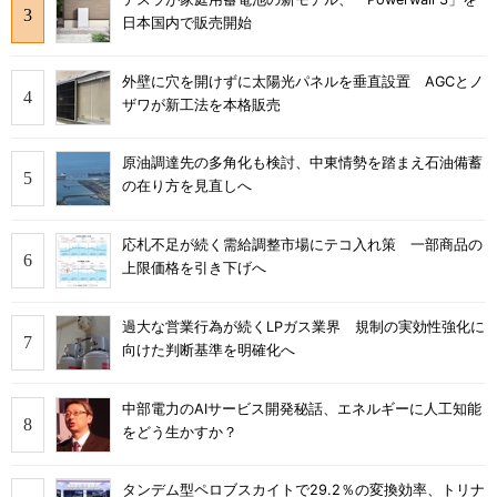
日本国内で販売開始
外壁に穴を開けずに太陽光パネルを垂直設置 AGCとノ
ザワが新工法を本格販売
原油調達先の多角化も検討、中東情勢を踏まえ石油備蓄
の在り方を見直しへ
応札不足が続く需給調整市場にテコ入れ策 一部商品の
上限価格を引き下げへ
過大な営業行為が続くLPガス業界 規制の実効性強化に
向けた判断基準を明確化へ
中部電力のAIサービス開発秘話、エネルギーに人工知能
をどう生かすか？
タンデム型ペロブスカイトで29.2％の変換効率、トリナ