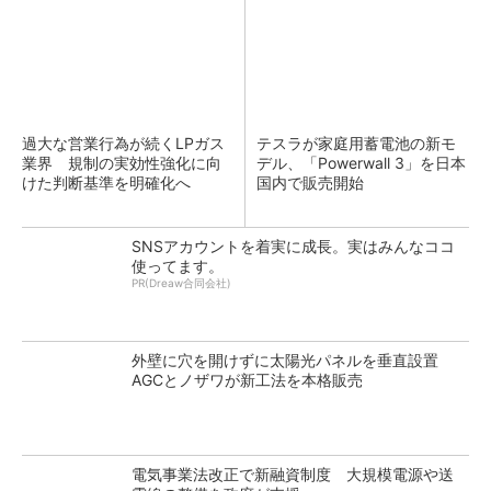
過大な営業行為が続くLPガス
テスラが家庭用蓄電池の新モ
業界 規制の実効性強化に向
デル、「Powerwall 3」を日本
けた判断基準を明確化へ
国内で販売開始
SNSアカウントを着実に成長。実はみんなココ
使ってます。
PR(Dreaw合同会社)
外壁に穴を開けずに太陽光パネルを垂直設置
AGCとノザワが新工法を本格販売
電気事業法改正で新融資制度 大規模電源や送