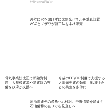
PR(Dreaw合同会社)
外壁に穴を開けずに太陽光パネルを垂直設置
AGCとノザワが新工法を本格販売
電気事業法改正で新融資制
今後のFIT/FIP制度で支援する
度 大規模電源や送電線の整
太陽光発電の類型、地域社会
備を政府が支援へ
との共生を条件に
原油調達先の多角化も検討、中東情勢を踏まえ
石油備蓄の在り方を見直しへ