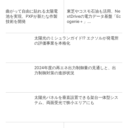
曲がって自由に貼れる太陽電
東芝やコスモ石油も活用、Ne
池を実現、PXPが新たな作製
xtDriveの電力データ基盤「Ec
技術を開発
ogenie＋」...
太陽光のミシュランガイド!? エクソルが発電所
の評価事業を本格化
2024年度の再エネ出力制御量の見通しと、出
力制御対策の進捗状況
太陽光パネルを垂直設置できる架台一体型シス
テム、両面受光で狭小エリアにも