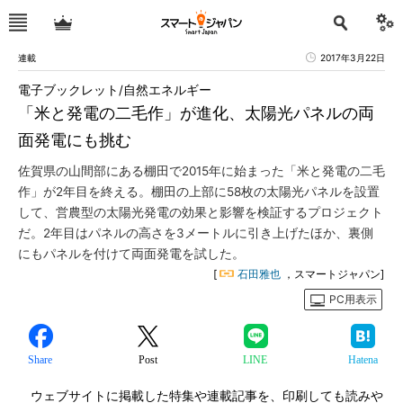
連載
2017年3月22日
電子ブックレット/自然エネルギー
「米と発電の二毛作」が進化、太陽光パネルの両
面発電にも挑む
佐賀県の山間部にある棚田で2015年に始まった「米と発電の二毛
作」が2年目を終える。棚田の上部に58枚の太陽光パネルを設置
して、営農型の太陽光発電の効果と影響を検証するプロジェクト
だ。2年目はパネルの高さを3メートルに引き上げたほか、裏側
にもパネルを付けて両面発電を試した。
[
石田雅也
，スマートジャパン]
PC用表示
Share
Post
LINE
Hatena
ウェブサイトに掲載した特集や連載記事を、印刷しても読みや