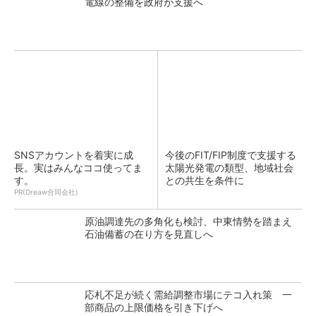
電線の整備を政府が支援へ
SNSアカウントを着実に成
今後のFIT/FIP制度で支援する
長。実はみんなココ使ってま
太陽光発電の類型、地域社会
す。
との共生を条件に
PR(Dreaw合同会社)
原油調達先の多角化も検討、中東情勢を踏まえ
石油備蓄の在り方を見直しへ
応札不足が続く需給調整市場にテコ入れ策 一
部商品の上限価格を引き下げへ