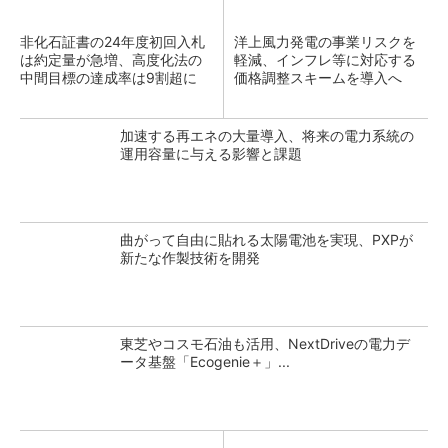
非化石証書の24年度初回入札
洋上風力発電の事業リスクを
は約定量が急増、高度化法の
軽減、インフレ等に対応する
中間目標の達成率は9割超に
価格調整スキームを導入へ
加速する再エネの大量導入、将来の電力系統の
運用容量に与える影響と課題
曲がって自由に貼れる太陽電池を実現、PXPが
新たな作製技術を開発
東芝やコスモ石油も活用、NextDriveの電力デ
ータ基盤「Ecogenie＋」...