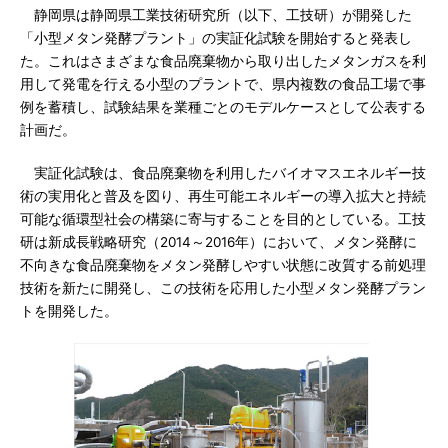
静岡県は静岡県工業技術研究所（以下、工技研）が開発した
「小型メタン発酵プラント」の実証化試験を開始すると発表し
た。これはさまざまな食品廃棄物から取り出したメタンガスを利
用して発電を行える小型のプラントで、県内複数の食品工場で事
例を蓄積し、試験結果を業種ごとのモデルケースとして公表する
計画だ。
実証化試験は、食品廃棄物を利用したバイオマスエネルギー技
術の実用化と普及を図り、再生可能エネルギーの導入拡大と持続
可能な循環型社会の構築に寄与することを目的としている。工技
研は新成長戦略研究（2014～2016年）において、メタン発酵に
不向きな食品廃棄物をメタン発酵しやすい状態に改質する前処理
技術を新たに開発し、この技術を応用した小型メタン発酵プラン
トを開発した。