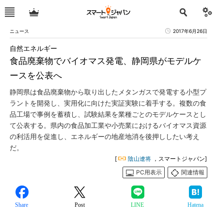
ニュース
2017年6月26日
自然エネルギー
食品廃棄物でバイオマス発電、静岡県がモデルケ
ースを公表へ
静岡県は食品廃棄物から取り出したメタンガスで発電する小型プ
ラントを開発し、実用化に向けた実証実験に着手する。複数の食
品工場で事例を蓄積し、試験結果を業種ごとのモデルケースとし
て公表する。県内の食品加工業や小売業におけるバイオマス資源
の利活用を促進し、エネルギーの地産地消を後押ししたい考え
だ。
[
陰山遼将
，スマートジャパン]
PC用表示
関連情報
Share
Post
LINE
Hatena