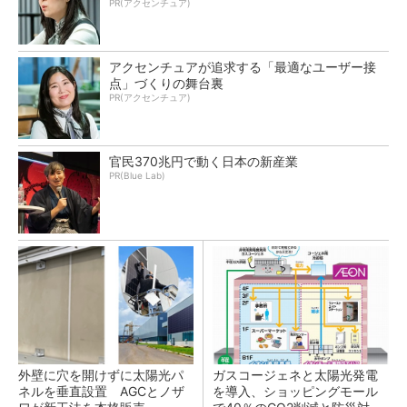
PR(アクセンチュア)
アクセンチュアが追求する「最適なユーザー接
点」づくりの舞台裏
PR(アクセンチュア)
官民370兆円で動く日本の新産業
PR(Blue Lab)
外壁に穴を開けずに太陽光パ
ガスコージェネと太陽光発電
ネルを垂直設置 AGCとノザ
を導入、ショッピングモール