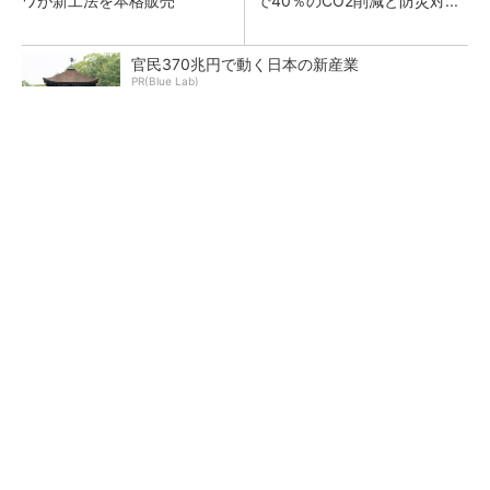
ワが新工法を本格販売
で40％のCO2削減と防災対...
官民370兆円で動く日本の新産業
PR(Blue Lab)
応札不足が続く需給調整市場にテコ入れ策 一
部商品の上限価格を引き下げへ
原油調達先の多角化も検討、中東情勢を踏まえ
石油備蓄の在り方を見直しへ