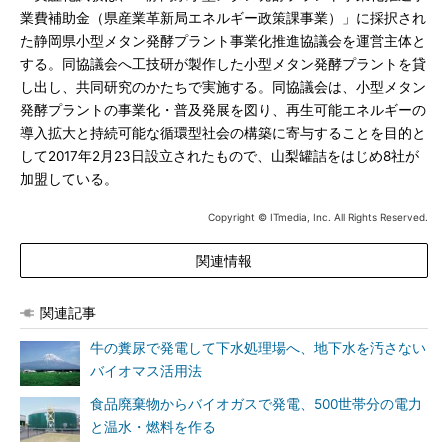
業費補助金（県産業革新局エネルギー政策課事業）」に採択され
た静岡県小型メタン発酵プラント事業化推進協議会を運営主体と
する。同協議会へ工技研が製作した小型メタン発酵プラントを貸
し出し、共同研究のかたちで実施する。同協議会は、小型メタン
発酵プラントの事業化・普及発展を図り、再生可能エネルギーの
導入拡大と持続可能な循環型社会の構築に寄与することを目的と
して2017年2月23日設立されたもので、山梨罐詰をはじめ8社が
加盟している。
Copyright © ITmedia, Inc. All Rights Reserved.
関連情報
関連記事
牛の糞尿で発電して下水処理場へ、地下水を汚さない
バイオマス活用法
食品廃棄物からバイオガスで発電、500世帯分の電力
と温水・燃料を作る